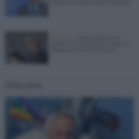
Trump 'nello spirito della Costituzione'
Forza Italia /
Imbarazzante Tajani:
mentre l'Ice uccide rilancia l'ipotesi di
Trump premio Nobel per la pace
Ultime notizie