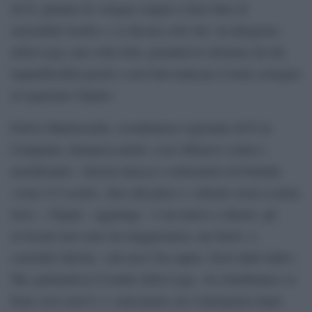
di Fi, parlano di «slogan volgari e frasi fatte di
miserabile livello» e si dicono certi che «la dirigenza
della Lega, una volta lette, prenderà le distanze da tali
inqualificabili parole e non farà mancare il leale sostegno
al segretario Tajani».
Fulvio Martusciello, coordinatore regionale di Fi in
Campania, denuncia anche «cori offensivi contro i
meridionali». Salvini attacca i contestatori di Pontida:
«sono 4-5 scemi», dice dal palco e «chiede scusa a nome
loro». «Tajani – aggiunge – è un amico e alleato: gli
avversari non sono im maggioranza, ma fuori» e,
conclude Salvini, «chi non l’ha capito, fuori dalle balle».
Ma, puntualizza il leader della Lega, «la cittadinanza va
bene così com’è» e «non penso sia l’emergenza degli