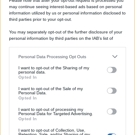
epafaniche": l'intervista all'artista che si definiva un
Please note that after your opt-out request is processed you
'narratore'
may continue seeing interest-based ads based on personal
information utilized by us or personal information disclosed to
third parties prior to your opt-out.
Lo studio /
Disinformazione russa e destra: anche la
You may separately opt-out of the further disclosure of your
macchina propagandistica di Putin dietro la crisi di Ceuta
personal information by third parties on the IAB’s list of
downstream participants.
Personal Data Processing Opt Outs
This information may also be disclosed by us to third parties
Tendenze /
Sale il numero degli acquisti online in Europa e
on the IAB’s List of Downstream Participants that may further
I want to opt-out of the Sharing of my
aumentano le vendite di articoli second hand
disclose it to other third parties.
personal data.
Opted In
Please note that this website/app uses one or more Google
services and may gather and store information including but
I want to opt-out of the Sale of my
Personal Data.
not limited to your visit or usage behaviour. You may click to
Opted In
grant or deny consent to Google and its third-party tags to
use your data for below specified purposes in below Google
I want to opt-out of processing my
consent section.
Personal Data for Targeted Advertising.
Opted In
I want to opt-out of Collection, Use,
Retention, Sale, and/or Sharing of my