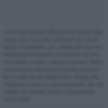
Lo Ius Italiae presentato ufficialmente da Antonio Tajani
irrompe sulla scena politica alimentando una violenta
bagarre nel centrodestra, con i militanti della Lega che a
Pontida attaccano il ministro con striscioni e cori dove
viene definito «scafista» e mandato a quel paese. Matteo
Salvini interviene direttamente dal pratone scusandosi
per l’accaduto ma non cambia la linea: «la legge sulla
cittadinanza va bene così e non è una priorità», dice. Più
morbido, ma comunque scettico, l’atteggiamento di
Fratelli d’Italia.