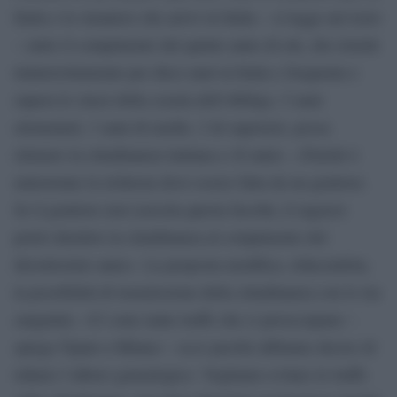
Italia o lo straniero che arrivi in Italia – si legge nel testo
– entro il compimento del quinto anno di età, che risiede
ininterrottamente per dieci anni in Italia e frequenta e
supera le classi della scuola dell’obbligo, 5 anni
elementari, 3 anni di medie, 2 di superiori, possa
ottenere la cittadinanza italiana a 16 anni». «Finché è
minorenne la richiesta deve essere fatta da un genitore.
Se il genitore non esercita questa facoltà, il ragazzo
potrà chiedere la cittadinanza al compimento del
diciottesimo anno». La proposta modifica, riducendola,
la possibilità di trasmissione della cittadinanza con lo ius
sanguinis. «Ci sono tante truffe che ci preoccupano –
spiega Tajani a Milano – ecco perché abbiamo deciso di
ridurre l’albero genealogico. Vogliamo evitare le truffe