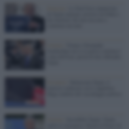
Farnesina /
La Task Force annunciata
da Tajani annaspa: proteste da Dubai e
dai familiari che non riescono a
contattare nessuno
Governo /
Trump e Netanyahu
bombardano ma se la guerra continua è
colpa dell'Iran: parola di don Abbondio
Tajani
Sovranisti /
Malinconia Tajani, il
ministro imbucato con il cappellino
Maga simbolo del vassallaggio politico
Governo /
Incredibile Tajani: l'Italia
andrà al vergognoso 'Board of Peace' di