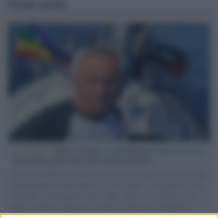
Ultime notizie
L'intervista /
Marco Croatti e la Flottilla per Gaza: le nostre
vele gonfie grazie alla sollevazione popolare
Il Senatore M5S racconta la sua esperienza sulle barche cariche di
aiuti umanitari assalite dall'esercito israeliano. Una guerra atroce,
il tentativo di disumanizzazione delle vittime, il servilismo del
governo italiano e degli altri europei, il ritorno al colonialismo.
L'importanza dei movimenti.