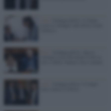
I dati /
Sondaggi politici: il Campo
Largo in vantaggio sulla destra (senza
Vannacci)
Ipsos /
Sondaggi politici: dopo le
comunali cresce Fdi mentre il Pd è in
calo e l'effetto Vannacci non si attenua
I dati /
Sondaggi politici: il Campo
largo sorpassa la destra