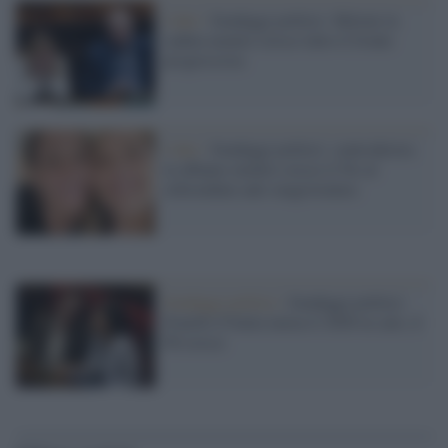
I dati /
Sondaggi politici: Meloni in
caduta mentre cresce tutto il fronte
progressista
I dati /
Sondaggi politici: centrodestra
in affanno mentre cresce il No al
referendum anti-magistratura
Sondaggi politici /
Sondaggi politici:
Fratelli d’Italia inizia il 2026 in calo, il
Pd cresce