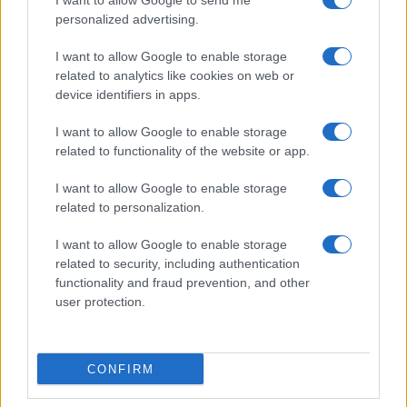
I want to allow Google to send me
personalized advertising.
Giornale dello
Chi siamo
I want to allow Google to enable storage
Spettacolo
related to analytics like cookies on web or
Contributors
device identifiers in apps.
Wondernet
Facebook
I want to allow Google to enable storage
Giuliana Sgrena
related to functionality of the website or app.
Twitter
I want to allow Google to enable storage
Google News
related to personalization.
Mastodon
I want to allow Google to enable storage
related to security, including authentication
Cookie Policy
functionality and fraud prevention, and other
user protection.
Preferenze Privacy
CONFIRM