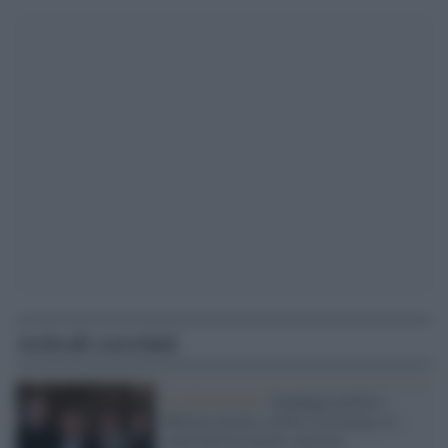
Articoli correlati
La rilevazione /
Sondaggi politici:
Meloni arretra, il Pd si avvicina e il
centrodestra perde consensi