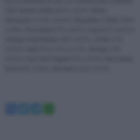
Ecco le intenzioni di voto e le variazioni dal 2 settembre
2024: Fratelli d’Italia 28,4% (-0,2%), Partito
Democratico 23,5% (+0,2%), Movimento 5 Stelle 10,5%
(-0,6%), Forza Italia 9,7% (+0,5%), Lega 8,2% (+0,3%),
Alleanza Verdi-Sinistra 6,8% (-0,2%), Azione 3,7%
(+0,2%), Italia Viva 3,1% (+1,1%), +Europa 2,4%
(+0,1%), Pace Terra Dignità 0,7% (-0,3%), Sud Chiama
Nord 0,6% (-0,4%), altri partiti 2,4% (-0,7%).
Facebook
Twitter
Telegram
WhatsApp