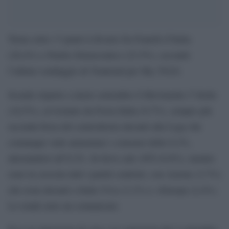
Torna sotto i 5 punti il divario fra Fratelli d’Italia
(28,4%) e Partito Democratico (23,5%), secondo
l’ultimo sondaggio di Youtrend per Sky TG24.
Scende rispetto a inizio settembre il Movimento 5 Stelle
(10,5%), avvicinato da Forza Italia (9,7%), sempre più
seconda forza del centrodestra davanti alla Lega che
comunque vede aumentare i consensi dello 0,3%,
attestandosi all’8,2%. In lieve calo AVS (6,8%), mentre
sono in crescita tutti i partiti centristi, con Azione (3,7%)
che resta davanti a Italia Viva (3,1%) e +Europa (2,4%).
Lo rende noto un comunicato.