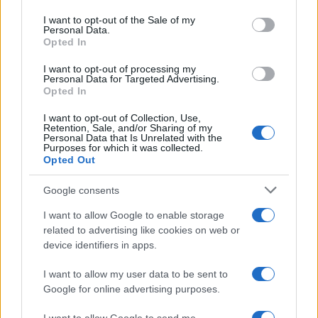
Please note that this website/app uses one or more Google
services and may gather and store information including but
I want to opt-out of the Sale of my
Personal Data.
not limited to your visit or usage behaviour. You may click to
Opted In
grant or deny consent to Google and its third-party tags to
use your data for below specified purposes in below Google
I want to opt-out of processing my
consent section.
Personal Data for Targeted Advertising.
Opted In
I want to opt-out of Collection, Use,
Retention, Sale, and/or Sharing of my
Personal Data that Is Unrelated with the
Purposes for which it was collected.
Opted Out
Syndication
Culture
Google consents
Salute
Globalist
I want to allow Google to enable storage
related to advertising like cookies on web or
Megachip
Globalscience
device identifiers in apps.
GiULia
Globalsport
I want to allow my user data to be sent to
Google for online advertising purposes.
Prima Pagina