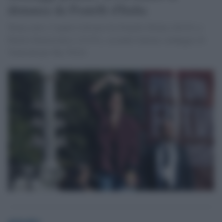
distanza da Fratelli d'Italia
Torna sotto i 5 punti il divario fra Fratelli d'Italia (28,4%) e
Partito Democratico (23,5%), secondo l'ultimo sondaggio di
Youtrend per Sky TG24.
globalist