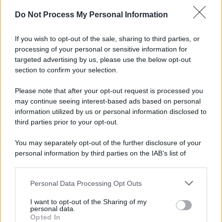
Do Not Process My Personal Information
Tel Aviv /
La “vittoria totale” di Israele significa una guerra
senza fine
If you wish to opt-out of the sale, sharing to third parties, or
processing of your personal or sensitive information for
targeted advertising by us, please use the below opt-out
section to confirm your selection.
Vangelo /
La vita si intreccia con le paure come il giorno
succede alla notte
Please note that after your opt-out request is processed you
may continue seeing interest-based ads based on personal
information utilized by us or personal information disclosed to
third parties prior to your opt-out.
La scoperta /
Oplontis, le vittime dell’eruzione del Vesuvio
You may separately opt-out of the further disclosure of your
furono più numerose del previsto
personal information by third parties on the IAB’s list of
downstream participants.
Personal Data Processing Opt Outs
This information may also be disclosed by us to third parties
Il medagliere /
Europei di nuoto: Pellecani guida una super
on the IAB’s List of Downstream Participants that may further
I want to opt-out of the Sharing of my
Italia
disclose it to other third parties.
personal data.
Opted In