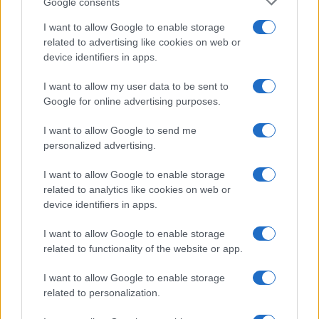
Google consents
Salute
Globalist
I want to allow Google to enable storage
related to advertising like cookies on web or
Megachip
Globalscience
device identifiers in apps.
GiULia
Globalsport
I want to allow my user data to be sent to
Google for online advertising purposes.
Prima Pagina
I want to allow Google to send me
personalized advertising.
Giornale dello
Chi siamo
I want to allow Google to enable storage
Spettacolo
related to analytics like cookies on web or
Contributors
device identifiers in apps.
Wondernet
Facebook
I want to allow Google to enable storage
Giuliana Sgrena
related to functionality of the website or app.
Twitter
I want to allow Google to enable storage
Google News
related to personalization.
Mastodon