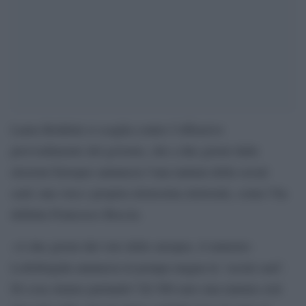
Laura Boldrini si scaglia contro l’offensivo
provvedimento del governo, che a due giorni dalle
elezioni Europee annuncia l’una tantum della social
card, una vera e propria elemosina elettorale, come l’ha
definita Francesco Boccia.
«A due giorni dal voto delle europee, il ministro
Lollobrigida annuncia in pompa magna la `social card´.
Di cosa stiamo parlando? Di 500 euro una tantum cioè