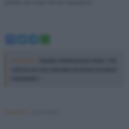
qualche voto in più. Davvero vergognoso».
Facebook
Twitter
Telegram
WhatsApp
Leggi anche:
Palestina, Boldrini incalza Tajani: "Che
vuole fare per i due stati prima che Israele si prenda la
Cisgiordania?"
Argomenti:
governo meloni