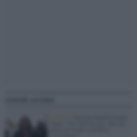
Articoli correlati
Apartheid /
Palestina, Boldrini incalza
Tajani: "Che vuole fare per i due stati
prima che Israele si prenda la
Cisgiordania?"