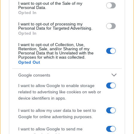
services and may gather and store information including but
I want to opt-out of the Sale of my
Personal Data.
not limited to your visit or usage behaviour. You may click to
Opted In
grant or deny consent to Google and its third-party tags to
use your data for below specified purposes in below Google
I want to opt-out of processing my
consent section.
Personal Data for Targeted Advertising.
Opted In
I want to opt-out of Collection, Use,
Retention, Sale, and/or Sharing of my
Personal Data that Is Unrelated with the
Purposes for which it was collected.
Opted Out
Syndication
Culture
Google consents
Salute
Globalist
I want to allow Google to enable storage
related to advertising like cookies on web or
Megachip
Globalscience
device identifiers in apps.
GiULia
Globalsport
I want to allow my user data to be sent to
Google for online advertising purposes.
Prima Pagina
I want to allow Google to send me