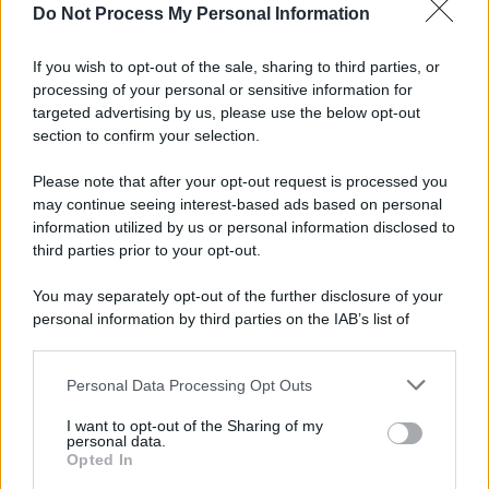
Do Not Process My Personal Information
Tel Aviv /
La “vittoria totale” di Israele significa una guerra
senza fine
If you wish to opt-out of the sale, sharing to third parties, or
processing of your personal or sensitive information for
targeted advertising by us, please use the below opt-out
section to confirm your selection.
Vangelo /
La vita si intreccia con le paure come il giorno
succede alla notte
Please note that after your opt-out request is processed you
may continue seeing interest-based ads based on personal
information utilized by us or personal information disclosed to
third parties prior to your opt-out.
La scoperta /
Oplontis, le vittime dell’eruzione del Vesuvio
You may separately opt-out of the further disclosure of your
furono più numerose del previsto
personal information by third parties on the IAB’s list of
downstream participants.
Personal Data Processing Opt Outs
This information may also be disclosed by us to third parties
Il medagliere /
Europei di nuoto: Pellecani guida una super
on the IAB’s List of Downstream Participants that may further
I want to opt-out of the Sharing of my
Italia
disclose it to other third parties.
personal data.
Opted In
Please note that this website/app uses one or more Google