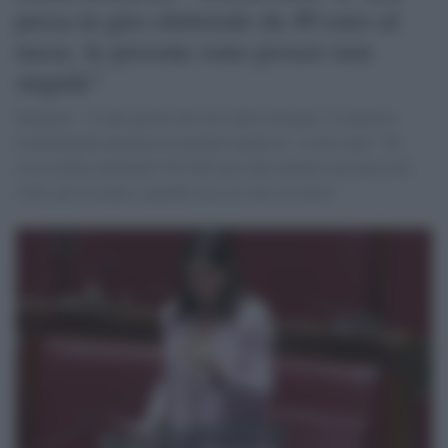
presa in giro elettorale da 40 euro al
mese, le persone sono povere non
stupide"
Boldrini: "A due giorni dal voto delle europee, il ministro
Lollobrigida annuncia in pompa magna la `social card´. Di
cosa stiamo parlando? Di 500 euro una tantum cioè una sola
volta, per un anno e quindi circa 41 euro al mese"