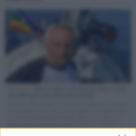
L'intervista /
Marco Croatti e la Flottilla per Gaza: le nostre
vele gonfie grazie alla sollevazione popolare
Il Senatore M5S racconta la sua esperienza sulle barche cariche di
aiuti umanitari assalite dall'esercito israeliano. Una guerra atroce,
il tentativo di disumanizzazione delle vittime, il servilismo del
governo italiano e degli altri europei, il ritorno al colonialismo.
L'importanza dei movimenti.