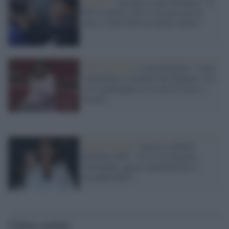
Elezioni /
Europee, Laura Boldrini: "Il
Pd è il partito che è cresciuto più di
tutti, è stato fatto un ottimo lavoro"
Medio Oriente /
Laura Boldrini: "Gaza
è diventata il cimitero dei bambini, Usa
e Ue impongano il cessate il fuoco a
Israele"
Medio Oriente /
Attacco a Rafah,
Boldrini (Pd): "Usa e Ue fermino
Netanyahu, questo immobilismo è
insopportabile"
Ultime notizie