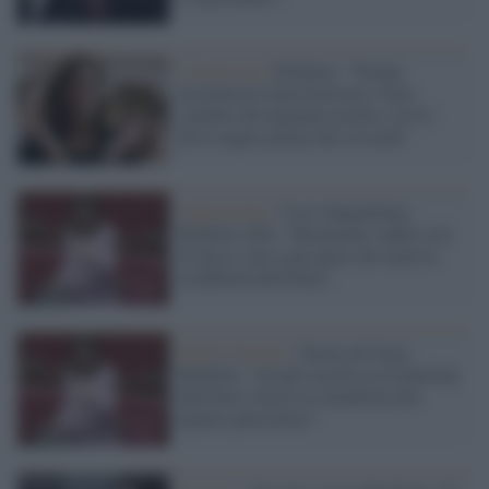
L'intervista /
Boldrini: "Trump
normalizza l'autoritarismo, Gaza
simbolo del degrado morale e la Ue
deve reagire prima che sia tardi"
Opposizione /
Caso Sangiuliano,
Boldrini (Pd): "Raramente caduti così
in basso, una soap opera che mina la
credibilità dell'Italia"
Medio Oriente /
Guerra di Gaza,
Boldrini: "Israele accetti la risoluzione
dell'Onu e fermi la carneficina del
popolo palestinese"