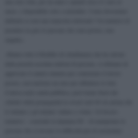
una sola volta, per un anno e quindi circa 41 euro al
mese, e disponibile solo a settembre. Come dovremmo
definirla se non una mancetta elettorale? Un tentativo di
prendere in giro le persone che sono povere, non
stupide».
«Hanno tolto il Reddito di cittadinanza che ha salvato
dalla povertà assoluta milioni di persone, si rifiutano di
approvare il salario minimo per contrastare il lavoro
povero, non mettono un euro per abbattere le liste
d’attesa nella sanità pubblica, però tirano fuori dal
cilindro della propaganda la social card 48 ore prima che
le italiane e gli italiani vadano a votare. Un becero
tentativo – conclude la deputata Pd – di manipolare le
persone che si trovano in difficoltà pur di racimolare