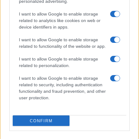
personalized advertising.
Giornale dello
Chi siamo
I want to allow Google to enable storage
Spettacolo
related to analytics like cookies on web or
Contributors
device identifiers in apps.
Wondernet
Facebook
I want to allow Google to enable storage
Giuliana Sgrena
related to functionality of the website or app.
Twitter
I want to allow Google to enable storage
Google News
related to personalization.
Mastodon
I want to allow Google to enable storage
related to security, including authentication
Cookie Policy
functionality and fraud prevention, and other
user protection.
Preferenze Privacy
CONFIRM
©2021 Globalist.it • All right reserved.