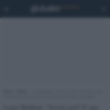
Home
>
Politica
>
Laura Boldrini: “Social card? E’ una presa in giro
elettorale da 40 euro al mese, le persone sono povere non stupide”
Laura Boldrini: "Social card? E' una