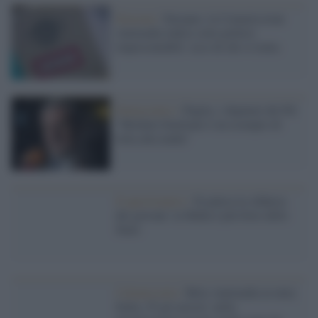
Elezioni /
Europee, la Commissione
Antimafia indica sette politici
impresentabili: ecco di chi si tratta
Democratici /
Puglia, i deputati del Pd:
"Michele Emiliano è un esempio di
lotta alla mafia"
Il questionario /
Si palesa la sfiducia
dei giovani: la Mafia è più forte dello
Stato
Caltanissetta /
Blitz Antimafia in tutta
Italia, 55 gli arresti: nella