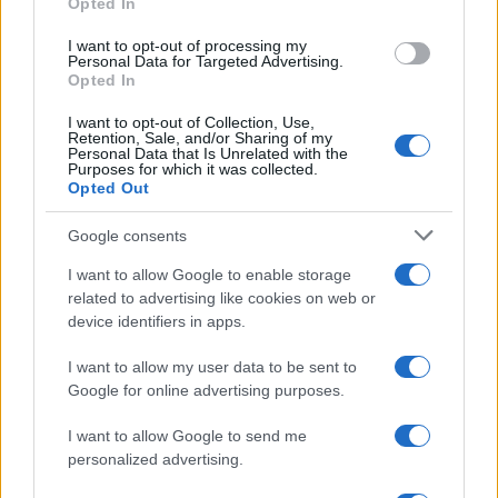
Opted In
grant or deny consent to Google and its third-party tags to
use your data for below specified purposes in below Google
I want to opt-out of processing my
consent section.
Personal Data for Targeted Advertising.
Opted In
I want to opt-out of Collection, Use,
Retention, Sale, and/or Sharing of my
Personal Data that Is Unrelated with the
Purposes for which it was collected.
Opted Out
Syndication
Culture
Google consents
Salute
Globalist
I want to allow Google to enable storage
related to advertising like cookies on web or
Megachip
Globalscience
device identifiers in apps.
GiULia
Globalsport
I want to allow my user data to be sent to
Google for online advertising purposes.
Prima Pagina
I want to allow Google to send me
personalized advertising.
Giornale dello
Chi siamo