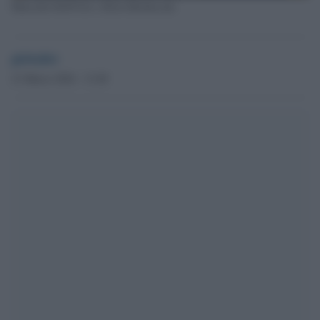
Marcello Dell'Utri e Silvio Berlusconi
globalist
21 Marzo 2024 - 13.48