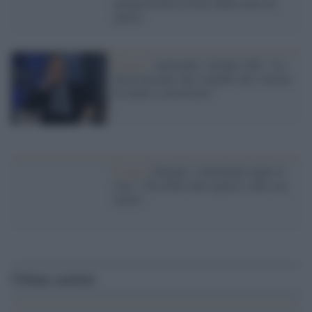
perquisizione trovate anche armi da
guerra
Il caso /
Antimafia, Verdini (Pd): "La
destra ha dato uno schiaffo alle vittime
di mafia e terrorismo"
Il caso /
Pantani, l'Antimafia riapre il
caso: "Possibili altre ipotesi sulla sua
morte"
Ultime notizie