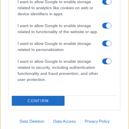
I want to allow Google to enable storage
Spettacolo
related to analytics like cookies on web or
Contributors
device identifiers in apps.
Wondernet
Facebook
I want to allow Google to enable storage
Giuliana Sgrena
related to functionality of the website or app.
Twitter
I want to allow Google to enable storage
Google News
related to personalization.
Mastodon
I want to allow Google to enable storage
related to security, including authentication
Cookie Policy
functionality and fraud prevention, and other
user protection.
Preferenze Privacy
CONFIRM
©2021 Globalist.it • All right reserved.
Data Deletion
Data Access
Privacy Policy
Syndication