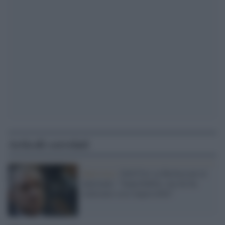
Articoli correlati
Intervista /
Dell'Utri su Berlusconi al
Quirinale: "Improbabile, ma lui ha
realizzato cose impossibili"