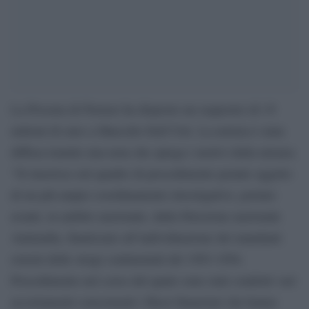
La Procura di Firenze ha disposto un sequestro di 19
milioni di euro a Marcello Dell’Utri. La notizia è stata
diffusa tramite una nota che spiega i motivi della misura:
“Si inserisce nel quadro di procedimento penale oggetto
di un più ampio coordinamento investigativo, portato
avanti, in ambito nazionale, dalla Direzione nazionale
Antimafia, finalizzato all’individuazione dei mandanti
esterni delle stragi continentali del 1993-1994.
Procedimento nel corso del quale sono stati condotti vari
accertamenti concernenti i flussi finanziari che hanno