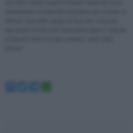
euro della somma complessivamente suindicata, anche
indirettamente riconducibile al predetto, per il tramite di
Miranda Anna Ratti, moglie di Dell’Utri, ovvero per
equivalente sui beni nella disponibilità diretta e indiretta
di Marcello Dell’Utri nelle modalità e quote sopra
indicate”.
Facebook
Twitter
Telegram
WhatsApp