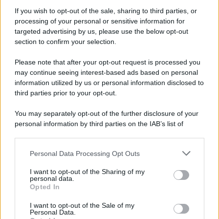
contratto per un rudimentale avamposto militare a Gaza
If you wish to opt-out of the sale, sharing to third parties, or
processing of your personal or sensitive information for
targeted advertising by us, please use the below opt-out
section to confirm your selection.
L'evento /
La Sila diventa un palcoscenico naturale: nasce “A
Farla Amare Comincia Tu – Opera Sila”
Please note that after your opt-out request is processed you
may continue seeing interest-based ads based on personal
information utilized by us or personal information disclosed to
third parties prior to your opt-out.
Il ricordo /
Le radici di Francesco Guccini
You may separately opt-out of the further disclosure of your
personal information by third parties on the IAB’s list of
downstream participants.
Personal Data Processing Opt Outs
This information may also be disclosed by us to third parties
L'anniversario /
90 anni di Yves Saint Laurent, tra moda e
on the IAB’s List of Downstream Participants that may further
I want to opt-out of the Sharing of my
scandali
disclose it to other third parties.
personal data.
Opted In
Please note that this website/app uses one or more Google
services and may gather and store information including but
I want to opt-out of the Sale of my
Personal Data.
not limited to your visit or usage behaviour. You may click to