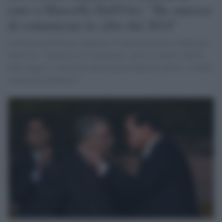
euro a Marcello Dell'Utri: "Ha omesso
di comunicare le cifre dal 2014"
La Procura di Firenze sequestra 19 milioni di euro a Marcello
Dell'Utri: "Ometteva di comunicare, entro i termini stabiliti
dalla legge, le variazioni patrimoniali indicate nell'art. 30 della
medesima normativa".