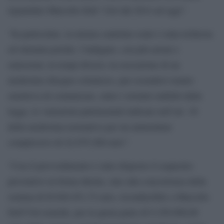
riguardato Marcello Dell `Utri dal 2014 ad oggi”.
“In particolare, la misura cautelare reale è stata richiesta
ed ottenuta poiché, l’indagato, con più azioni e
omissioni, in tempi diversi, in esecuzione di un
medesimo disegno criminoso, pur essendovi tenuto
ometteva di comunicare, entro i termini stabiliti dalla
legge, le variazioni patrimoniali indicate nell’art. 30
della medesima normativa per un ammontare
complessivo di 42.679.200 euro”.
“Con il provvedimento è stato disposto il sequestro
preventivo in forma diretta, sino alla concorrenza della
somma di l0.840.451,72 euro, riconducibile a Marcello
Dell’Utri nonché, per la quota parte di 8.250.000,00