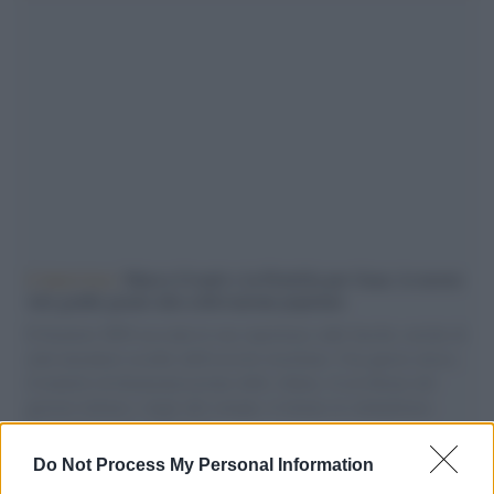
L'intervista /
Marco Croatti e la Flottilla per Gaza: le nostre
vele gonfie grazie alla sollevazione popolare
Il Senatore M5S racconta la sua esperienza sulle barche cariche di
aiuti umanitari assalite dall'esercito israeliano. Una guerra atroce,
il tentativo di disumanizzazione delle vittime, il servilismo del
governo italiano e degli altri europei, il ritorno al colonialismo.
L'importanza dei movimenti.
Do Not Process My Personal Information
Palestina /
Il Board of Peace di Trump assegna il primo