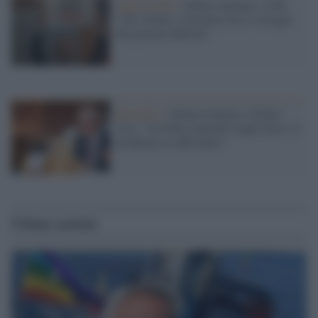
Opposizione /
Salario minimo, il Pd:
"Chi sfrutta i lavoratori ha il sostegno
del governo Meloni"
Bruxelles /
Salario minimo, Schmit
(Ue): "In Italia stipendi troppo bassi, il
problema va affrontato"
Ultime notizie