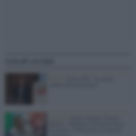
Articoli correlati
Diritti /
Scotto (Pd): "Su salario
minimo destra ha paura"
Governo /
Salario minimo, Giorgia
Meloni: "Penalizza i lavoratori invece
di aiutarli, il Pd ha avuto 10 anni per
approvarlo..."