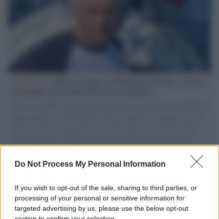
L'intervista /
Marco Croatti e la Flottilla per Gaza: le nostre
vele gonfie grazie alla sollevazione popolare
Il Senatore M5S racconta la sua esperienza sulle barche cariche di
aiuti umanitari assalite dall'esercito israeliano. Una guerra atroce,
il tentativo di disumanizzazione delle vittime, il servilismo del
governo italiano e degli altri europei, il ritorno al colonialismo.
L'importanza dei movimenti.
Do Not Process My Personal Information
Palestina /
Gaza, le bombe israeliane continuano a uccidere:
nuovi morti e feriti nella Striscia
If you wish to opt-out of the sale, sharing to third parties, or
processing of your personal or sensitive information for
targeted advertising by us, please use the below opt-out
section to confirm your selection.