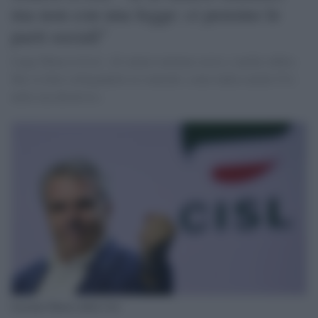
ma non con una legge: ci pensino le
parti sociali"
Luigi Sbarra (Cisl): «Il salario minimo serve, e anche subito.
Ma va fatto collegandolo ai contratti, come indica anche l'Ue
nella sua direttiva».
Luciano Sbarra della Cisl