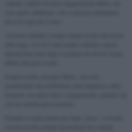
contratti collettivi di lavoro maggiormente diffusi, che
sono quelli confederali e che si attestano mediamente
ben al di sopra dei 9 euro».
«Un buon contratto è sempre meglio di una cifra fissata
dalla legge. La Cisl è stata sempre contraria a questa
intromissione della legge su materie che devono restare
affidate alle parti sociali».
In questo modo, prosegue Sbarra, «non solo
garantiremmo una retribuzione oraria dignitosa a tutti i
lavoratori, ma anche tutele e maggiorazioni, garanzie che
solo un contratto può assicurare».
Fissando la soglia minima per legge, invece, «si rischia
l’uscita di molte aziende dai perimetri dei contratti