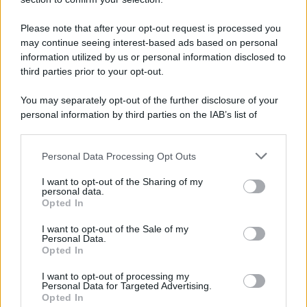
Il conflitto /
L'accordo di Hormuz garantirebbe all'Iran una
vittoria geopolitica senza precedenti
Please note that after your opt-out request is processed you
may continue seeing interest-based ads based on personal
information utilized by us or personal information disclosed to
third parties prior to your opt-out.
Cultura /
Nel cuore delle Marche un viaggio itinerante tra
You may separately opt-out of the further disclosure of your
design, arte, musica e antichi mestieri
personal information by third parties on the IAB’s list of
downstream participants.
Personal Data Processing Opt Outs
This information may also be disclosed by us to third parties
Poker online gratis: come iniziare, conoscere il gioco e fare
on the IAB’s List of Downstream Participants that may further
I want to opt-out of the Sharing of my
pratica
disclose it to other third parties.
personal data.
Opted In
Please note that this website/app uses one or more Google
services and may gather and store information including but
I want to opt-out of the Sale of my
Personal Data.
not limited to your visit or usage behaviour. You may click to
Opted In
grant or deny consent to Google and its third-party tags to
use your data for below specified purposes in below Google
I want to opt-out of processing my
consent section.
Personal Data for Targeted Advertising.
Opted In