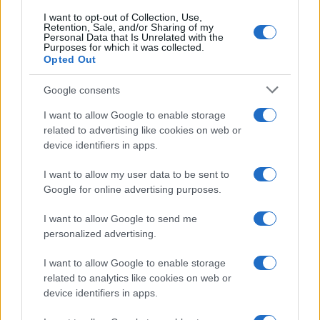
I want to opt-out of Collection, Use,
Retention, Sale, and/or Sharing of my
Personal Data that Is Unrelated with the
Purposes for which it was collected.
Opted Out
Syndication
Culture
Google consents
Salute
Globalist
I want to allow Google to enable storage
related to advertising like cookies on web or
Megachip
Globalscience
device identifiers in apps.
GiULia
Globalsport
I want to allow my user data to be sent to
Google for online advertising purposes.
Prima Pagina
I want to allow Google to send me
personalized advertising.
Giornale dello
Chi siamo
I want to allow Google to enable storage
Spettacolo
related to analytics like cookies on web or
Contributors
device identifiers in apps.
Wondernet
Facebook