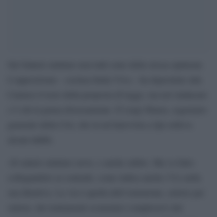
Sul Salario minimo non tutti sono della stessa opinione.
L’opposizione – esclusa Italia Viva – ha depositato alla
Camera il testo della proposta di legge, ma nel sindacato
c’è chi la pensa diversamente. É Luigi Sbarra, segretario
generale della Cisl, che in un’intervista a Qn solleva
alcuni dubbi.
«Il salario minimo serve, e anche subito. Ma va fatto
collegandolo ai contratti, come indica anche l’Ue nella
sua direttiva. La via è quella dell’estensione, settore per
settore, dei trattamenti economici complessivi dei