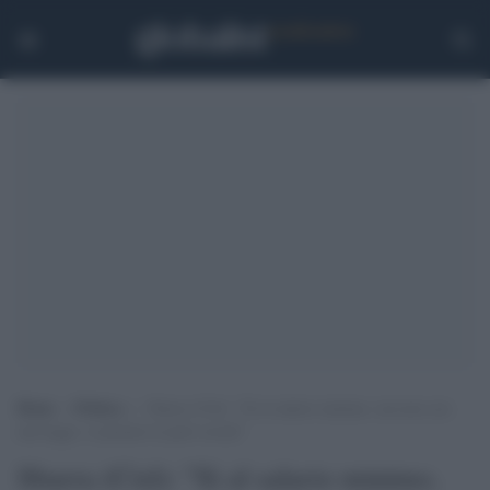
Home
>
Politica
>
Sbarra (Cisl): “Sì al salario minimo, ma non con
una legge: ci pensino le parti sociali”
Sbarra (Cisl): "Sì al salario minimo,