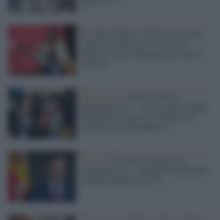
Pd /
Elly Schlein: "Il lavoro è un tema
centrale, la destra non è riuscita a
fermare la nostra battaglia sul salario
minimo"
Opposizione /
Salario minimo,
Fratoianni (Avs): "Ecco la nostra legge
di iniziativa popolare, chiediamo ai
cittadini di accompagnarci"
Madrid /
Il Governo spagnolo ha
concordato con i sindacati di aumentare
il salario minimo del 5%