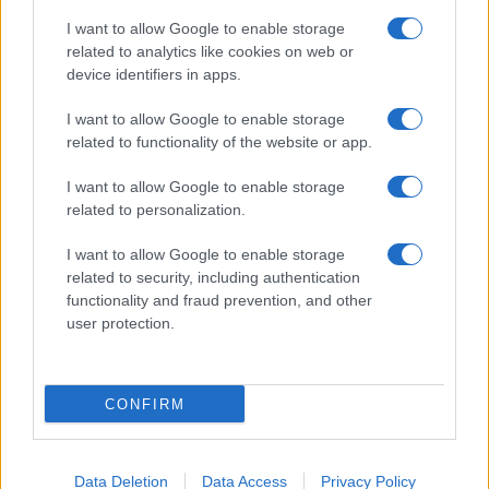
Giornale dello
Chi siamo
I want to allow Google to enable storage
Spettacolo
related to analytics like cookies on web or
Contributors
device identifiers in apps.
Wondernet
Facebook
I want to allow Google to enable storage
Giuliana Sgrena
related to functionality of the website or app.
Twitter
I want to allow Google to enable storage
Google News
related to personalization.
Mastodon
I want to allow Google to enable storage
related to security, including authentication
Cookie Policy
functionality and fraud prevention, and other
user protection.
Preferenze Privacy
CONFIRM
©2021 Globalist.it • All right reserved.
Data Deletion
Data Access
Privacy Policy
Syndication