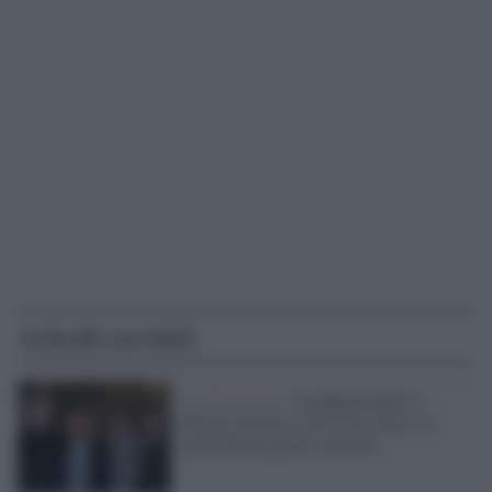
Articoli correlati
La rilevazione /
Sondaggi politici:
Meloni arretra, il Pd si avvicina e il
centrodestra perde consensi