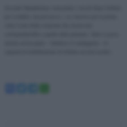
Secondo Mannheimer, nonostante i circoli diano Schlein
per sconfitta «ma per poco», «se vincesse per la prima
volta l’esito della votazione dei circoli non
corrisponderebbe a quello delle primarie. Tutto si gioca
intorno ad un punto – ribadisce il sondaggista – la
capacità di mobilitazione di Schlein sui non iscritti».
Facebook
Twitter
Telegram
WhatsApp