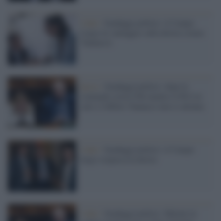
I dati /
Sondaggi politici: il Campo
Largo in vantaggio sulla destra (senza
Vannacci)
Ipsos /
Sondaggi politici: dopo le
comunali cresce Fdi mentre il Pd è in
calo e l'effetto Vannacci non si attenua
I dati /
Sondaggi politici: il Campo
largo sorpassa la destra
I dati /
Sondaggi politici: Meloni in