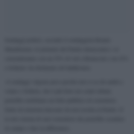
Sondaggi politici, secondo il sondaggista Renato
Mannheimer, le primarie del Partito democratico «si
concluderanno con un 55% di voti a Bonaccini e un 45%
a Schlein» ha dichiarato all’AdnKronos.
«I sondaggi valgono poco perché non si sa chi andrà a
votare e Schlein, che è più forte nei centri urbani,
potrebbe mobilitare un folto pubblico di sostenitori,
frutto di relazioni intessute da non iscritta al Partito. E’
la rete esterna di suoi sostenitori che potrebbe scendere
in campo e fare la differenza».