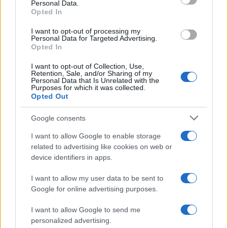
Personal Data.
not limited to your visit or usage behaviour. You may click to
Opted In
grant or deny consent to Google and its third-party tags to
use your data for below specified purposes in below Google
I want to opt-out of processing my
consent section.
Personal Data for Targeted Advertising.
Opted In
I want to opt-out of Collection, Use,
Retention, Sale, and/or Sharing of my
Personal Data that Is Unrelated with the
Purposes for which it was collected.
Opted Out
Syndication
Culture
Google consents
Salute
Globalist
I want to allow Google to enable storage
related to advertising like cookies on web or
Megachip
Globalscience
device identifiers in apps.
GiULia
Globalsport
I want to allow my user data to be sent to
Google for online advertising purposes.
Prima Pagina
I want to allow Google to send me
personalized advertising.