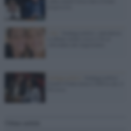
caduta mentre cresce tutto il fronte
progressista
I dati /
Sondaggi politici: centrodestra
in affanno mentre cresce il No al
referendum anti-magistratura
Sondaggi politici /
Sondaggi politici:
Fratelli d’Italia inizia il 2026 in calo, il
Pd cresce
Ultime notizie