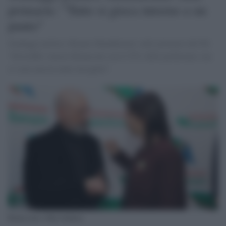
primarie: "Tutto si gioca intorno a un
punto"
Sondaggi politici, Renato Mannheimer sulle primarie del Pd:
"Dovrebbe vincere Bonaccini con il 55% delle preferenze, ma
ci sono ancora tante incognite".
Bonaccini e Elly Schlein