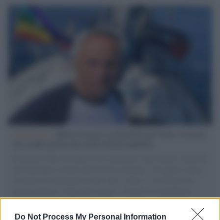
L'intervista /
Marco Croatti e la Flottilla per Gaza: le nostre
vele gonfie grazie alla sollevazione popolare
Il Senatore M5S racconta la sua esperienza sulle barche cariche di
aiuti umanitari assalite dall'esercito israeliano. Una guerra atroce,
il tentativo di disumanizzazione delle vittime, il servilismo del
governo italiano e degli altri europei, il ritorno al colonialismo.
L'importanza dei movimenti.
Do Not Process My Personal Information