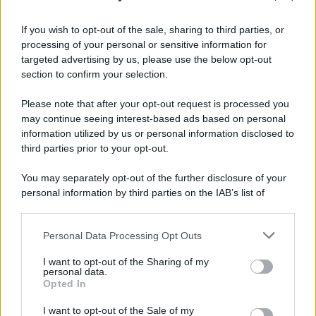
Musica /
Al maestro Francesco Guccini
If you wish to opt-out of the sale, sharing to third parties, or
processing of your personal or sensitive information for
targeted advertising by us, please use the below opt-out
section to confirm your selection.
Il ricordo /
Quando Guccini raccontava le "Cronache
epafaniche": l'intervista all'artista che si definiva un
Please note that after your opt-out request is processed you
'narratore'
may continue seeing interest-based ads based on personal
information utilized by us or personal information disclosed to
third parties prior to your opt-out.
Lo studio /
Disinformazione russa e destra: anche la
You may separately opt-out of the further disclosure of your
macchina propagandistica di Putin dietro la crisi di Ceuta
personal information by third parties on the IAB’s list of
downstream participants.
Personal Data Processing Opt Outs
This information may also be disclosed by us to third parties
Tendenze /
Sale il numero degli acquisti online in Europa e
on the IAB’s List of Downstream Participants that may further
I want to opt-out of the Sharing of my
aumentano le vendite di articoli second hand
disclose it to other third parties.
personal data.
Opted In
Please note that this website/app uses one or more Google
services and may gather and store information including but
I want to opt-out of the Sale of my