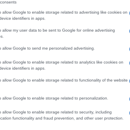
lusconi su Mattarella. Noto che Meloni sta
consents
 le suggerirei però di non farlo, non è mai di
o allow Google to enable storage related to advertising like cookies on
evice identifiers in apps.
o allow my user data to be sent to Google for online advertising
olarizzante, sia Pd e che FdI avranno un
s.
Ulti
tata sua la scelta di non allearsi con il Pd,
to allow Google to send me personalized advertising.
mpo largo proposto da Letta”, aggiunge. Alla
io di riaprire il congresso e che salti l’attuale
o allow Google to enable storage related to analytics like cookies on
evice identifiers in apps.
ha già divorato molti segretari, adesso direi che
o allow Google to enable storage related to functionality of the website
o allow Google to enable storage related to personalization.
L'int
o allow Google to enable storage related to security, including
pp
Gaza:
cation functionality and fraud prevention, and other user protection.
solle