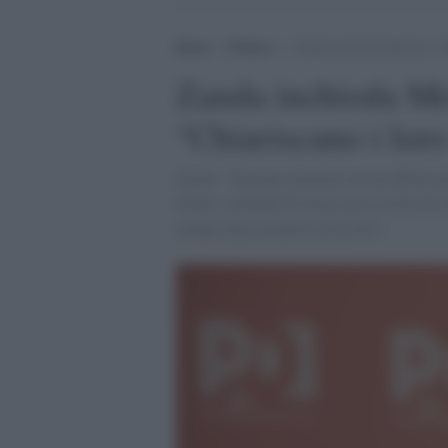
Home
>
Politica
>
Zanda inchioda Meloni e Sa
Zanda inchioda Mel
"Chiariscano i lor
Zanda: "Saranno elezioni con un effetto p
buono. Calenda? È stata sua la scelta di n
campo largo proposto da Letta",