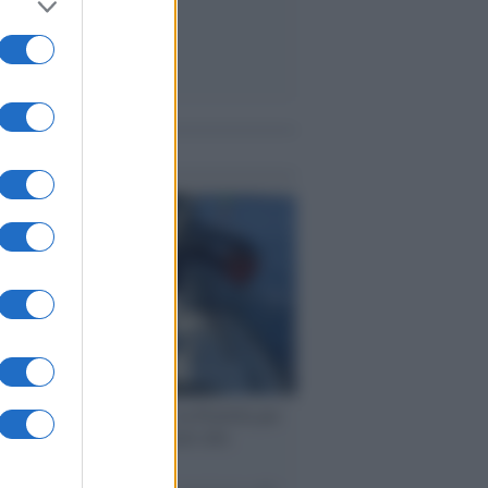
me notizie
ervista /
Marco Croatti e la Flottilla per
 le nostre vele gonfie grazie alla
vazione popolare