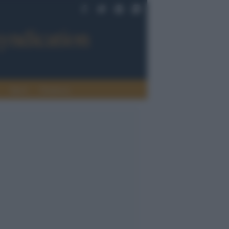
Sport
Tendenze