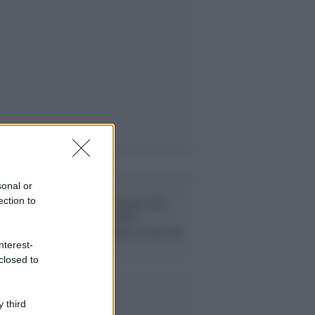
i anche
sonal or
ection to
Progressisti /
Zanda (Pd):
"Alleanza con M5s
necessaria, meglio Conte nel
Parlamento"
nterest-
closed to
 third