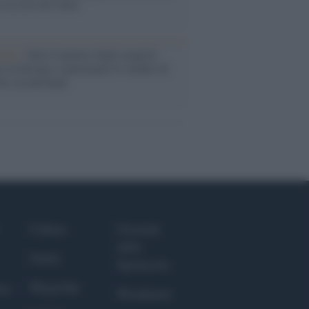
o la crisi di Ceuta
enze /
Sale il numero degli acquisti
e in Europa e aumentano le vendite di
oli second hand
Culture
Giornale
dello
Salute
Spettacolo
Megachip
nce
Wondernet