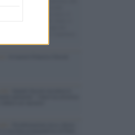
natore M5S racconta la sua esperienza sulle
e cariche di aiuti umanitari assalite
sercito israeliano. Una guerra atroce, il
ivo di disumanizzazione delle vittime, il
ismo del governo italiano e degli altri
ei, il ritorno al colonialismo. L'importanza
ovimenti.
ca /
Al maestro Francesco Guccini
cordo /
Quando Guccini raccontava le
ache epafaniche": l'intervista all'artista
i definiva un 'narratore'
udio /
Disinformazione russa e destra:
 la macchina propagandistica di Putin