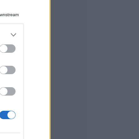
Downstream
er and store
to grant or
ed purposes