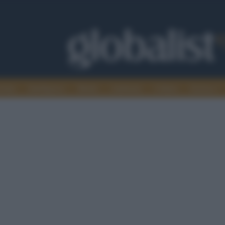
omia
Intelligence
Media
Ambiente
Cultura
Scienza