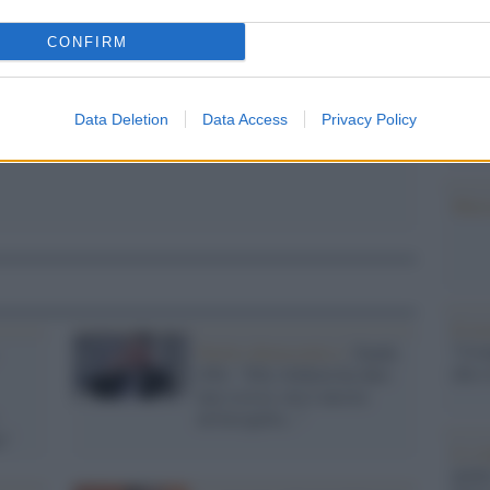
Il Se
barch
CONFIRM
dall'e
tentat
servil
Data Deletion
Data Access
Privacy Policy
europ
dei m
Musi
Il ri
"Cron
Partito democratico /
Zanda
che s
(Pd): "Elly Schlein ha dato
una scossa, ma è ancora
un'incognita..."
e"
Lo st
anche