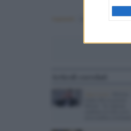
Argomenti:
Elezioni
Articoli correlati
Opposizione /
Riforme,
Zanda (Pd) al governo
Meloni: "Se vogliono
cambiare la Carta serve
un'assemblea costituent