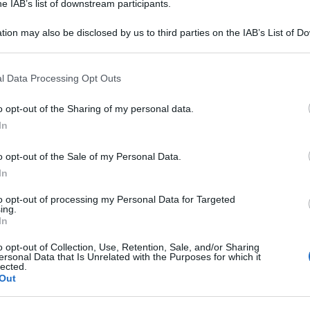
he IAB’s list of downstream participants.
tion may also be disclosed by us to third parties on the IAB’s List of 
 that may further disclose it to other third parties.
 that this website/app uses one or more Google services and may gath
l Data Processing Opt Outs
including but not limited to your visit or usage behaviour. You may click 
 to Google and its third-party tags to use your data for below specifi
o opt-out of the Sharing of my personal data.
ogle consent section.
In
’intervista a La Nazione, Il Resto del Carlino e
o opt-out of the Sale of my Personal Data.
ne del centrodestra e della necessità che i suoi
In
i di personaggi come Orban.
to opt-out of processing my Personal Data for Targeted
ing.
In
edi di argilla, le sue divisioni sono più profonde
munque i suoi leader dovrebbero rispondere ad
o opt-out of Collection, Use, Retention, Sale, and/or Sharing
ersonal Data that Is Unrelated with the Purposes for which it
lected.
i sente più sicuro a Mosca che nella Ue? Lui e
Out
 i loro rapporti con Orban. Per non parlare delle