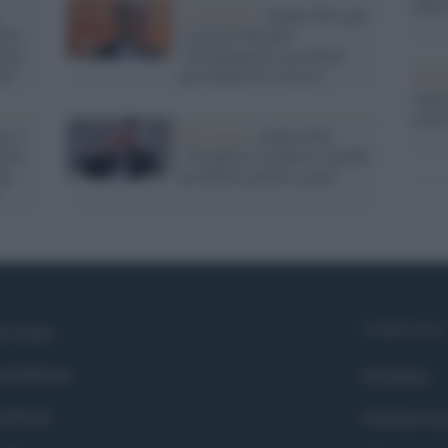
dietr
Lombardia /
Zanda (Pd) apre
lino
a Letizia Moratti:
 per
"Sosteniamola, ha ottime
ia"
possibilità di vittoria"
Tend
onlin
artic
e il
Direzione /
Zanda (Pd):
etta,
"Sciogliere il partito sarebbe
ne
un delitto politico grave"
"
Syndication
i siamo
ntributors
Globalist
cebook
Globalscie