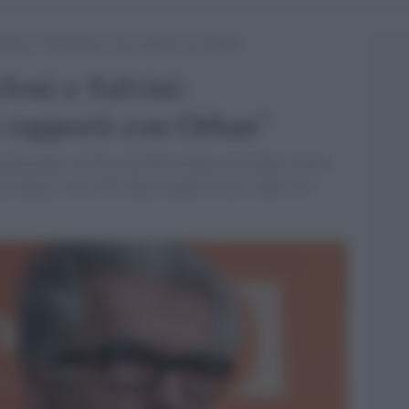
lvini: “Chiariscano i loro rapporti con Orban”
oni e Salvini:
o rapporti con Orban"
olarizzante, sia Pd e che FdI avranno un risultato molto
on allearsi con il Pd, dimostrando di non credere nel