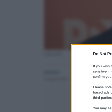
Luigi Zanda
Do Not Pr
If you wish 
globalist
sensitive in
confirm your
18 Agosto 2022 - 14.18
Please note
based ads b
third parties
You may sepa