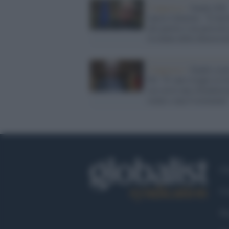
Congresso /
Zanda (Pd)
lancia l'allarme: "Il dec
del partito è un pericolo
la tenuta della democraz
Congresso /
Zanda scuot
Pd: "E' nato troppo in fr
ora serve una rifondazio
totale e una Costituente
Ch
Co
Fa