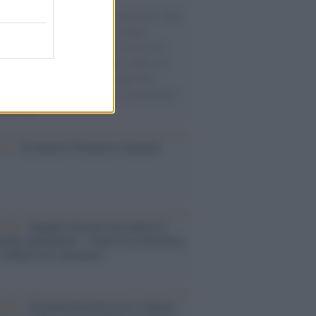
natore M5S racconta la sua esperienza sulle
e cariche di aiuti umanitari assalite
sercito israeliano. Una guerra atroce, il
ivo di disumanizzazione delle vittime, il
ismo del governo italiano e degli altri
ei, il ritorno al colonialismo. L'importanza
ovimenti.
ca /
Al maestro Francesco Guccini
cordo /
Quando Guccini raccontava le
ache epafaniche": l'intervista all'artista
i definiva un 'narratore'
udio /
Disinformazione russa e destra: