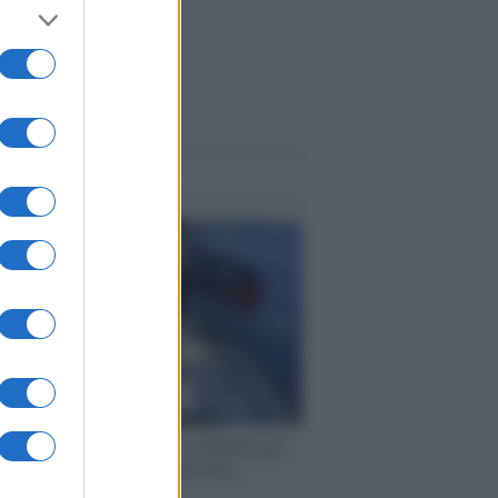
me notizie
ervista /
Marco Croatti e la Flottilla per
 le nostre vele gonfie grazie alla
vazione popolare