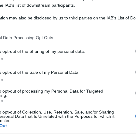
he IAB’s list of downstream participants.
tion may also be disclosed by us to third parties on the IAB’s List of 
 that may further disclose it to other third parties.
 that this website/app uses one or more Google services and may gath
l Data Processing Opt Outs
including but not limited to your visit or usage behaviour. You may click 
 to Google and its third-party tags to use your data for below specifi
o opt-out of the Sharing of my personal data.
ogle consent section.
Putin
irare la votala a
ed infatti nessuna delle
In
ezione contraria alle pretese di Putin: no alle
o opt-out of the Sale of my Personal Data.
Finlandia
Svezia
, no a
e
nella Nato. Il tutto
In
tro il regime dittatoriale e reazionario di Putin
to opt-out of processing my Personal Data for Targeted
 che Mosca doveva ritirarsi alle posizioni del 24
ing.
In
o opt-out of Collection, Use, Retention, Sale, and/or Sharing
ersonal Data that Is Unrelated with the Purposes for which it
ia per il ritorno alla pace è quella giusta, io
lected.
Out
 questa strada, per il bene dell’Italia, e mi spiace