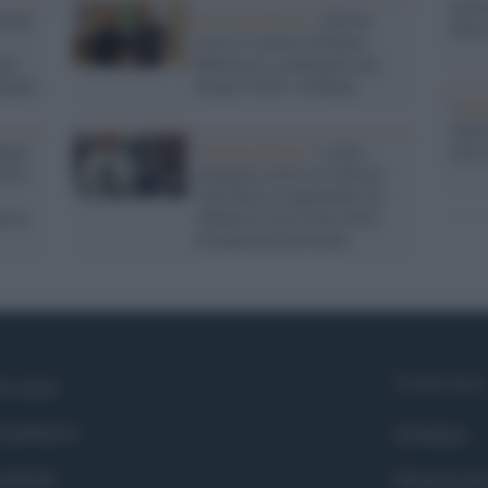
anche
trump-
Estrema Destra /
Salvini
dietr
riceve il nazista Tommy
lio
Robinson, condannato per
ajani
droga, frodi e stalking
Tend
onlin
aggi
Estrema Destra /
I falsi
artic
rica
paragoni storici di Salvini
sulla Russia applauditi da
acca
Zakharova nel nome della
propaganda putiniana
Syndication
i siamo
ntributors
Globalist
cebook
Globalscie