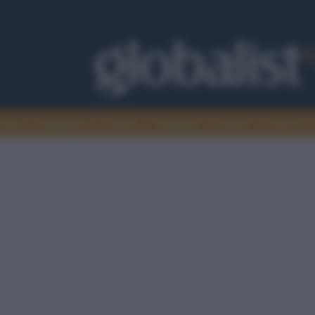
omia
Intelligence
Media
Ambiente
Cultura
Scienza