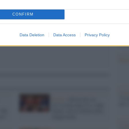
Il Se
barch
CONFIRM
dall'e
tentat
servil
Data Deletion
Data Access
Privacy Policy
europ
dei m
Musi
Il ri
"Cron
Destra /
Salvini dice no
che s
all’Ucraina nella Ue e sfida
 “Mi
Tajani: nuova frattura nella
 no”
maggioranza
Lo st