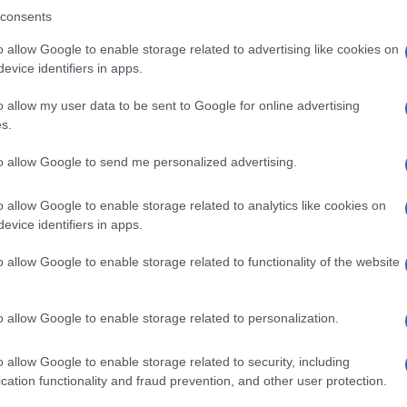
lino solo di armi e guerra».
consents
o allow Google to enable storage related to advertising like cookies on
o Salvini
dopo le parole del vicepresidente del
evice identifiers in apps.
trij Medvedev
, che ha sottolineato come la
o allow my user data to be sent to Google for online advertising
ualsiasi questione, ma ci deve essere il
s.
Ulti
to allow Google to send me personalized advertising.
Dmitrij Medvedev
a (con
che ha preso pure
o allow Google to enable storage related to analytics like cookies on
a capitolazione o – al massimo – una pace che si
evice identifiers in apps.
rio spogliato dei suoi territori e poi costretto a
o allow Google to enable storage related to functionality of the website
 futuro.
o allow Google to enable storage related to personalization.
L'int
o allow Google to enable storage related to security, including
Gaza:
cation functionality and fraud prevention, and other user protection.
pp
solle