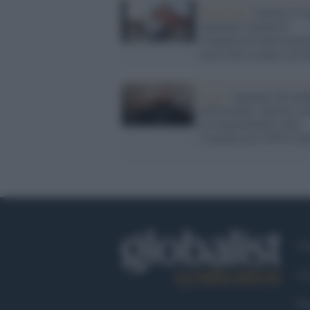
Sovranisti /
Salvini il '
putiniano' chiede di
comprare di nuovo petro
russo ed è scontro con T
Lega /
Aumento dei ped
autostradali: Salvini sca
la responsabilità sulla
Consulta ma il Pd lo att
Ch
Co
Fa