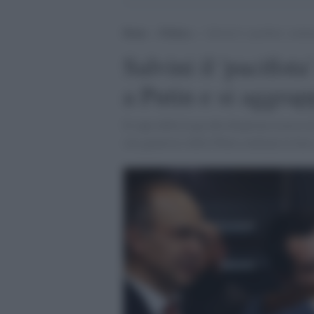
Home
>
Politica
>
Salvini il ‘pacifista’ conti
Salvini il 'pacifista
a Putin e si aggra
Il capo della Lega alla disperata ricerca di
suo generoso idolo Putin continua la fars