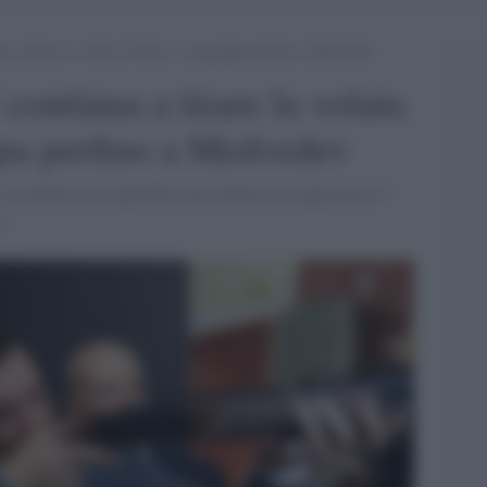
nua a tirare la volata a Putin e si aggrappa perfino a Medvedev
' continua a tirare la volata
ppa perfino a Medvedev
 visibilità ma soprattutto nel tentativo di ingraziarsi il
a