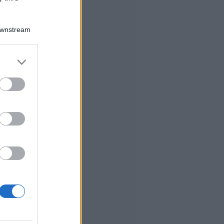
Downstream
er and store
to grant or
ed purposes