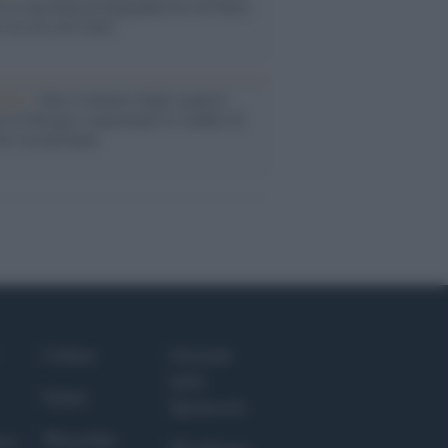
 la macchina propagandistica di Putin
o la crisi di Ceuta
enze /
Sale il numero degli acquisti
e in Europa e aumentano le vendite di
oli second hand
Culture
Giornale
dello
Salute
Spettacolo
Megachip
nce
Wondernet