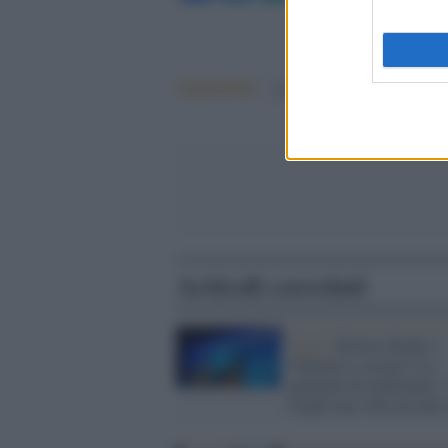
Argomenti:
matteo salvini
Articoli correlati
Lega /
Salvini chiude a
Vannacci e accusa l’ex
generale di tradimento:
freghi una volta ma due