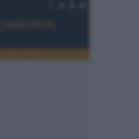
Sport
Tendenze