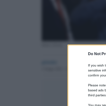
Matteo Salvini
Do Not Pr
globalist
If you wish 
3 Giugno 2022 - 11.03
sensitive in
confirm your
Please note
based ads b
third parties
You may sepa