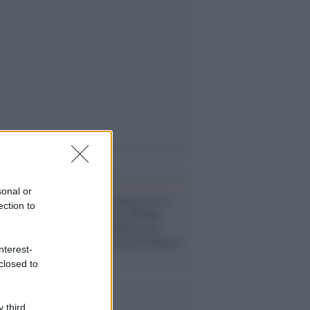
i anche
sonal or
Lega /
Salvini attacca l’Ue
ection to
sugli asset russi, difende
Mosca e conferma il suo
cuore batte dal lato di Putin e
nterest-
Orban
closed to
 third