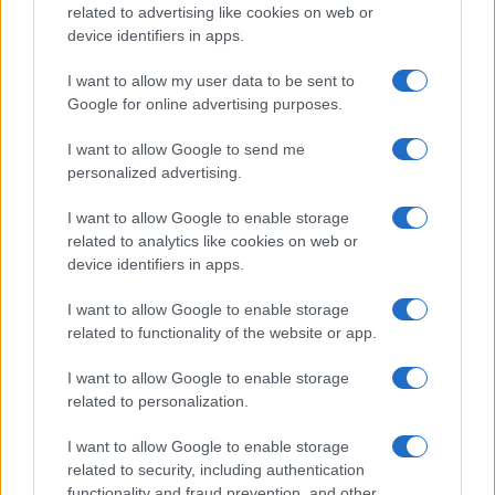
related to advertising like cookies on web or
Megachip
Globalscience
device identifiers in apps.
GiULia
Globalsport
I want to allow my user data to be sent to
Google for online advertising purposes.
Prima Pagina
I want to allow Google to send me
personalized advertising.
Giornale dello
Chi siamo
I want to allow Google to enable storage
Spettacolo
related to analytics like cookies on web or
Contributors
device identifiers in apps.
Wondernet
Facebook
I want to allow Google to enable storage
Giuliana Sgrena
related to functionality of the website or app.
Twitter
I want to allow Google to enable storage
Google News
related to personalization.
Mastodon
I want to allow Google to enable storage
related to security, including authentication
Cookie Policy
functionality and fraud prevention, and other