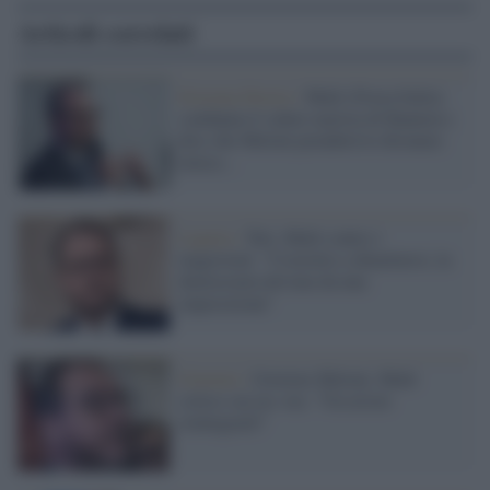
Articoli correlati
Estrema Destra /
Mulè (Forza Italia)
condanna il saluto nazista di Bannon e
dice che Meloni prenderà le distanze:
invece...
Liguria /
Toti, Mulè contro i
magistrati: "Costretto a dimettersi, la
democrazia deviata da una
imposizione"
Governo /
Governo Meloni, Mulè
critico sui no-vax: "Un errore
reintegrarli"