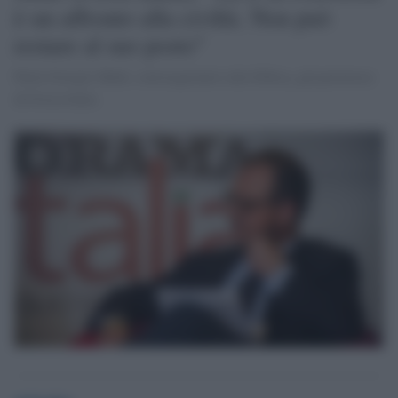
è un affronto alla civiltà. Non può
restare al suo posto"
Parla Giorgio Mulè, sottosegretario alla Difesa, già portavoce
di Forza Italia