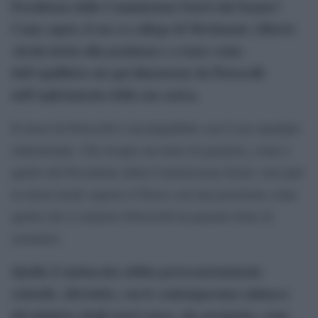
Presidenza della Commissione Esteri dal Senato?
Come saprà, il suo ex collega di Movimento Alberto
Airola invita alla prudenza e a tener cento
dell’equilibrio sin qui dimostrato da Petrocelli
nell’espletamento della sua carica.
Il tweet di Petrocelli è incompatibile con il suo mandato
istituzionale. Chi ricopre un ruolo di garanzia, come è
quello del Presidente della Commissione Esteri, non può
in alcun modo esporre il Paese con una posizione come
quella che il senatore Petrocelli ha pensato bene di
assumere.
Quella Z maiuscola esibita provocatoriamente
coincide, oltretutto, con le contemporanee minacce
del ministro degli esteri russo, che prospetta, come