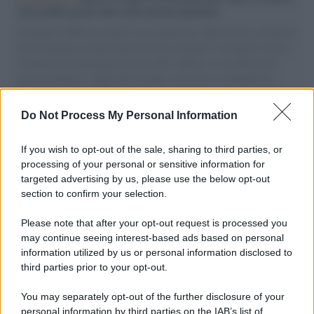
vele gonfie grazie alla sollevazione popolare
Il Senatore M5S racconta la sua esperienza sulle barche cariche di
aiuti umanitari assalite dall'esercito israeliano. Una guerra atroce,
il tentativo di disumanizzazione delle vittime, il servilismo del
governo italiano e degli altri europei, il ritorno al colonialismo.
L'importanza dei movimenti.
Do Not Process My Personal Information
Cinema /
James Gray, dopo “I padroni della notte” torna alla
mafia russa con “Paper Tiger”
If you wish to opt-out of the sale, sharing to third parties, or
processing of your personal or sensitive information for
targeted advertising by us, please use the below opt-out
section to confirm your selection.
L'evento /
Papa Leone XIV all'Unesco: storica visita a Parigi
il 25 settembre
Please note that after your opt-out request is processed you
may continue seeing interest-based ads based on personal
information utilized by us or personal information disclosed to
third parties prior to your opt-out.
L'inchiesta /
Attentato a Ranucci, arrestato Valter Lavitola:
You may separately opt-out of the further disclosure of your
per la procura è il mandante
personal information by third parties on the IAB’s list of