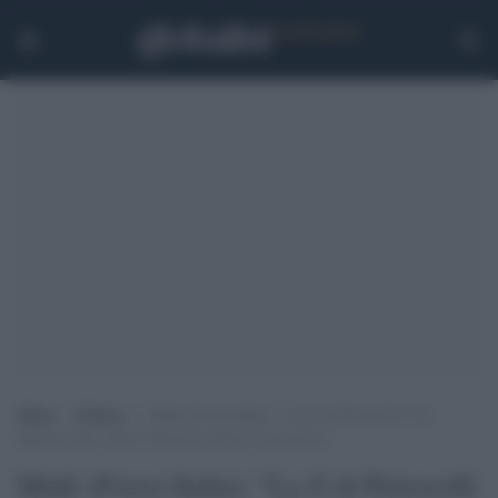
Home
>
Politica
>
Mulè (Forza Italia): “La Z di Petrocelli è un
affronto alla civiltà. Non può restare al suo posto”
Mulè (Forza Italia): "La Z di Petrocelli