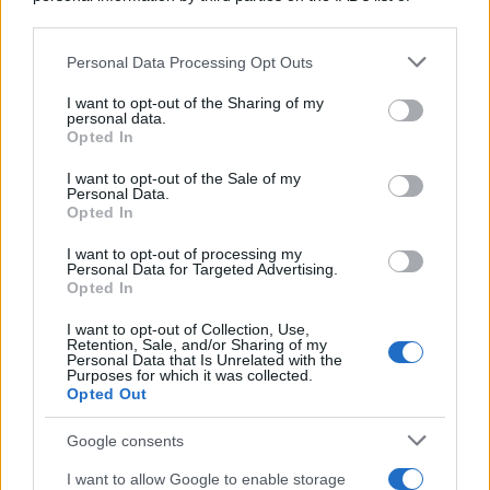
downstream participants.
Personal Data Processing Opt Outs
This information may also be disclosed by us to third parties
Il ritrovamento /
La moneta che vide l'invasione Cartagine in
on the IAB’s List of Downstream Participants that may further
I want to opt-out of the Sharing of my
Sicilia
disclose it to other third parties.
personal data.
Opted In
Please note that this website/app uses one or more Google
services and may gather and store information including but
I want to opt-out of the Sale of my
Personal Data.
not limited to your visit or usage behaviour. You may click to
Opted In
grant or deny consent to Google and its third-party tags to
use your data for below specified purposes in below Google
I want to opt-out of processing my
consent section.
Personal Data for Targeted Advertising.
Opted In
I want to opt-out of Collection, Use,
Retention, Sale, and/or Sharing of my
Personal Data that Is Unrelated with the
Purposes for which it was collected.
Opted Out
Syndication
Culture
Google consents
Salute
Globalist
I want to allow Google to enable storage