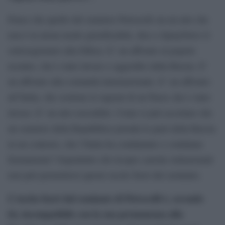
Penso che quello del senatore Petrocelli sia un atto che
non è in alcun modo giustificabile, dice a SprayNews il
sottosegretario alla Difesa. E’ un affronto al popolo
ucraino, che è stato invaso e aggredito dalla Russia. E’
un affronto alla comunità internazionale. E’ un affronto
all’Italia, che sostiene le ragioni di un Paese che è stato
invaso. E’ un atto esecrabile. Come si può accettare che
un senatore della Repubblica prenda le parti della Russia
in un contesto, che l’Italia ha condannato e condanna
fermamente? Soprattutto chi ricopre cariche istituzionali
non può permettersi queste uscite fuori dal seminato.
L’uscita fuori dal seminato di Petrocelli è, secondo
lei,
incompatibile con la sua permanenza alla