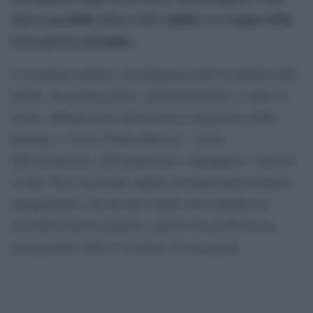
sbocco possibile sbocco del conflitto, lo scoppio della
terza guerra mondiale…
L’escalation militare, accompagnata dall’escalation delle
parole, che questa guerra quotidianamente ci mette di
fronte, obbliga ancor più tutti noi a mantenere saldi i
principi e i valori l’Italia aderisce: i valori
dell’europeismo, dell’atlantismo e soprattutto i valori di
civiltà. Non si possono, quindi, in alcun modo tollerare
atteggiamenti, che possano anche solo sembrare di
accondiscendenza rispetto a quello che la Russia sta
perseguendo contro l’Ucraina e il suo popolo.