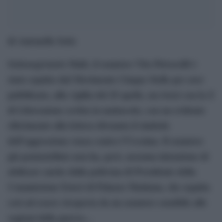
di Antonello Sette
Sottosegretario Mulè, il senatore Vito Petrocelli è
stato espulso dal Movimento Cinque Stelle per aver
pubblicato, alla vigilia del 25 aprile, un tweet con la Z
di Liberazione scritta in maiuscolo, con un evidente
riferimento alla lettera divenuta il simbolo
dell’aggressione russa contro l’Ucraina. Il senatore
già pentastellato non ha, però, nessuna intenzione di
abdicare anche dalla poltrona di Presidente della
Commissione Esteri di Palazzo Madama, che seguita
così ad essere ricoperta da un senatore sensibile alle
ragioni della guerra…