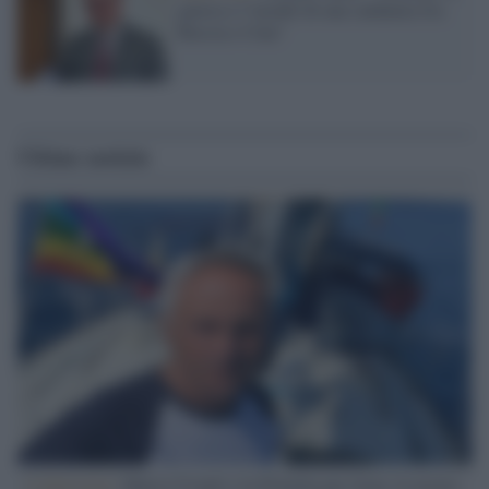
guerra e l’incubo di una saldatura fra
Russia e Cina”
Ultime notizie
L'intervista /
Marco Croatti e la Flottilla per Gaza: le nostre