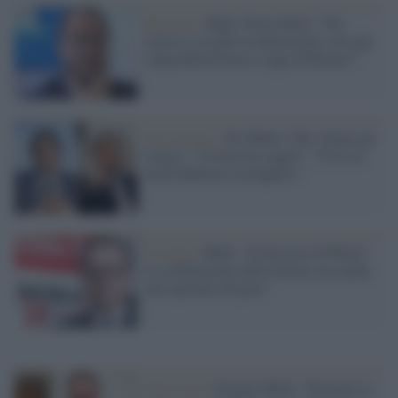
Elezioni /
Mulè, Forza Italia: "Per
Letta è a rischio la democrazia, ieri per
colpa della Destra e oggi di Rosato?"
Forza Italia /
Tra Mulè e Toti volano gli
stracci: "Cercati un seggio". "E tu sei
un Di Battista sovrappeso"
Ucraina /
Mulè: “Il discorso di Putin?
La celebrazione delle falsità, ma anche
una speranza di pace”
Intervista /
Giorgio Mulè: “Fermare la