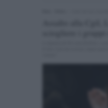
Home
>
Politica
>
Assalto alla Cgil, Laura Bol
Assalto alla Cgil, 
sciogliere i gruppi
La deputata del Pd, Laura Boldrini, va giù
di altre 5 persone accusate, fugano qualsi
violenze"