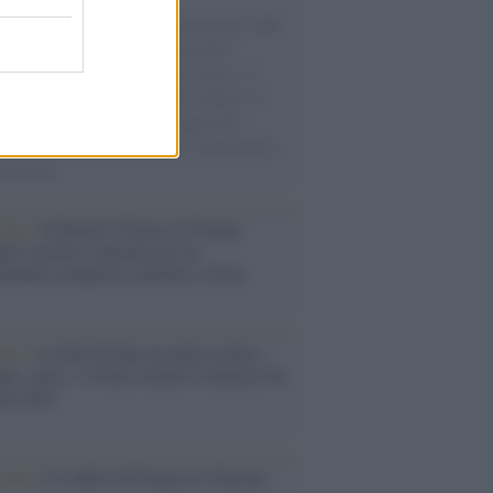
natore M5S racconta la sua esperienza sulle
e cariche di aiuti umanitari assalite
sercito israeliano. Una guerra atroce, il
ivo di disumanizzazione delle vittime, il
ismo del governo italiano e degli altri
ei, il ritorno al colonialismo. L'importanza
ovimenti.
tina /
Il Board of Peace di Trump
na il primo contratto per un
mentale avamposto militare a Gaza
nto /
La Sila diventa un palcoscenico
rale: nasce “A Farla Amare Comincia Tu
ra Sila”
cordo /
Le radici di Francesco Guccini