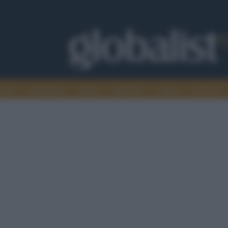
omia
Intelligence
Media
Ambiente
Cultura
Scienza