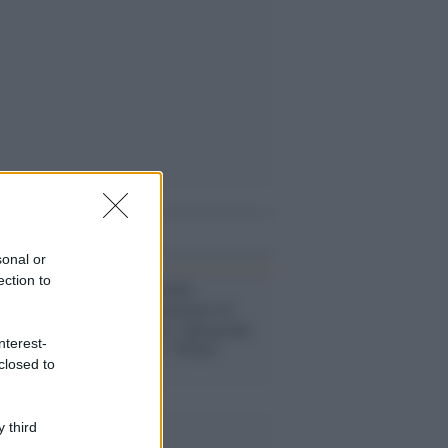
i anche
sonal or
ection to
Scenari /
Xenofobi,
antisemiti, seminatori di
odio e di morte: radiografia
nterest-
del terrorismo "White
closed to
Power"
 third