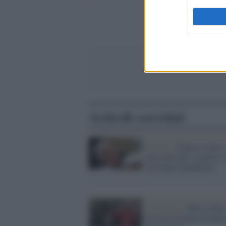
Articoli correlati
Il libro /
Trame oscure 
fascismo allo scoperto: 
Giovanni Tamburino
L'indagine /
Blitz contr
un'associazione neonazi