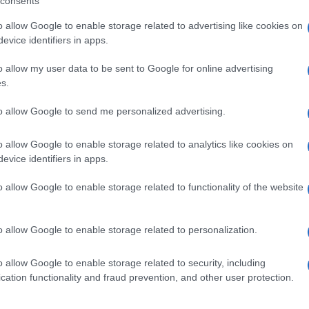
consents
indi ulteriormente l’urgenza di sciogliere le
o allow Google to enable storage related to advertising like cookies on
evice identifiers in apps.
ità già ribadita dal Parlamento con un’apposita
reta attuazione da parte del Governo. È ora di
o allow my user data to be sent to Google for online advertising
s.
riminali e portatori di pericolose ideologie
Ulti
to allow Google to send me personalized advertising.
 spazio per loro in democrazia”.
o allow Google to enable storage related to analytics like cookies on
evice identifiers in apps.
o allow Google to enable storage related to functionality of the website
pp
o allow Google to enable storage related to personalization.
calza Tajani: "Che vuole fare per i due stati prima che
o allow Google to enable storage related to security, including
L'int
cation functionality and fraud prevention, and other user protection.
Gaza:
solle