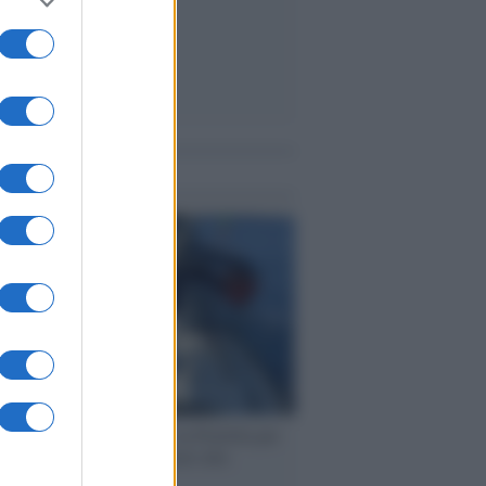
me notizie
ervista /
Marco Croatti e la Flottilla per
 le nostre vele gonfie grazie alla
vazione popolare