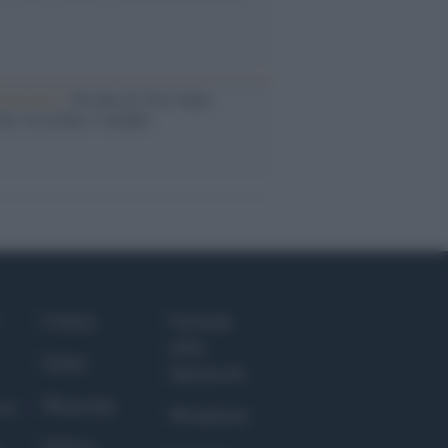
iversario /
90 anni di Yves Saint
nt, tra moda e scandali
Culture
Giornale
dello
Salute
Spettacolo
Megachip
nce
Wondernet
GiULia