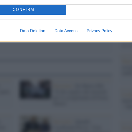
Il Se
CONFIRM
barch
dall'e
tentat
Data Deletion
Data Access
Privacy Policy
servil
europ
dei m
Pales
asseg
rudi
e
Fascismo /
De Maria (Pd):
parla
"Si dia seguito alle mozioni
L'eve
per lo scioglimento di Forza
natu
Nuova"
– Ope
o
Fascismo /
Quando
sta:
CasaPound diceva: “Con
Il ri