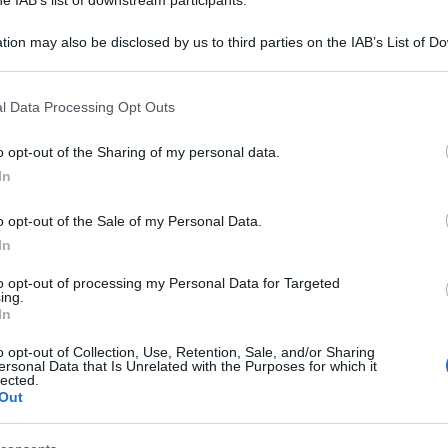
tion may also be disclosed by us to third parties on the IAB’s List of 
 that may further disclose it to other third parties.
 that this website/app uses one or more Google services and may gath
l Data Processing Opt Outs
including but not limited to your visit or usage behaviour. You may click 
 to Google and its third-party tags to use your data for below specifi
o opt-out of the Sharing of my personal data.
ogle consent section.
In
esidente del Comitato della Camera sui diritti
o opt-out of the Sale of my Personal Data.
nella sede della
zione dello scorso 9 ottobre
In
smantellare le organizzazioni di matrice fascista:
to opt-out of processing my Personal Data for Targeted
ing.
cista
. Le ordinanze di custodia cautelare nei
In
te dell’irruzione nella sede romana della Cgil e
o opt-out of Collection, Use, Retention, Sale, and/or Sharing
ersonal Data that Is Unrelated with the Purposes for which it
 scorso 9 ottobre, fugano qualsiasi dubbio sulla
lected.
Out
 violenze. Dei 30 accusati, quasi tutti fanno parte
stra Forza Nuova”.