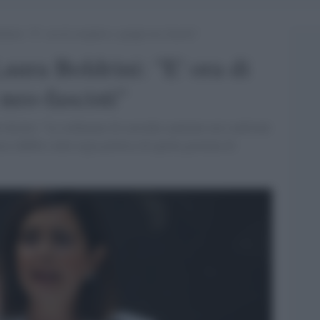
drini: “E’ ora di sciogliere i gruppi neo-fascisti”
Laura Boldrini: "E' ora di
 neo-fascisti"
 diretta: "Le ordinanze di custodia cautelare nei confronti
asi dubbio sulla regia politica di quella giornata di