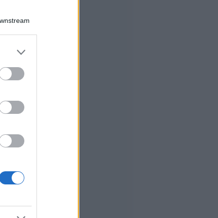
Downstream
er and store
to grant or
ed purposes