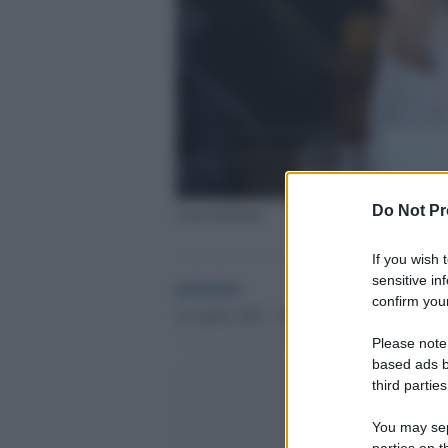
Do Not Pr
Laura Boldrini
If you wish 
sensitive in
globalist
confirm your
22 Aprile 2022 - 16.26
Please note
based ads b
third parties
You may sepa
parties on t