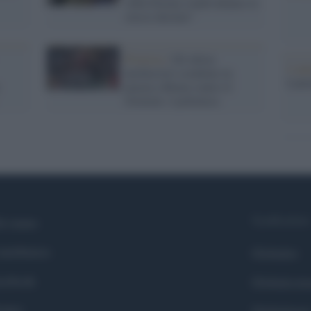
Alba Dorata condividiamo lo
stesso destino"
Protesta /
Gli ultras
L'ann
neofascisti scendono in
Laure
piazza a Roma contro il
Governo: è polemica
Syndication
i siamo
ntributors
Globalist
cebook
Globalscie
itter
Globalsport