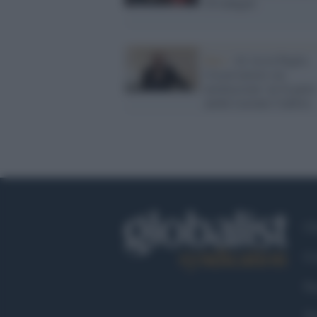
26 indagati
Bari /
Al via in Puglia
l'osservatorio sui
neofascismi: ne fa parte
anche Luciano Canfora
Ch
Co
Fa
Tw