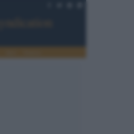
Sport
Tendenze