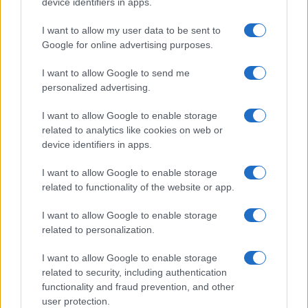
Globalscience
device identifiers in apps.
GiULia
Globalsport
I want to allow my user data to be sent to
Google for online advertising purposes.
Prima Pagina
I want to allow Google to send me
personalized advertising.
Giornale dello
Chi siamo
I want to allow Google to enable storage
Spettacolo
related to analytics like cookies on web or
Contributors
device identifiers in apps.
Wondernet
Facebook
I want to allow Google to enable storage
Giuliana Sgrena
related to functionality of the website or app.
Twitter
I want to allow Google to enable storage
Google News
related to personalization.
Mastodon
I want to allow Google to enable storage
related to security, including authentication
Cookie Policy
functionality and fraud prevention, and other
user protection.