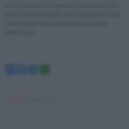
necessità di rivedere le norme del Codice degli appalti,
adottare il modello Genova, usare l`Europa, della quale
siamo contributori netti; almeno prima del Covid,
vedremo dopo”.
Facebook
Twitter
Telegram
WhatsApp
Argomenti:
matteo salvini