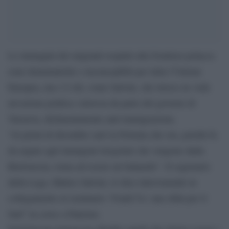
Le immagini dei migranti respinti alla frontiera polacca
sono drammatiche e inconcepibili per tutta l’Unione
Europea, ma c’è chi, come Salvini, che invece ne vede
un’azione politica valorosa da parte del governo di
Varsavia, dichiaratamente anti-immigrazione.
“Ai primi di dicembre sarò in Polonia che ora, poichè fa
da argine agli immigrati irregolari che vengono dalla
Bielorussia, torna ad essere un baluardo”. Il segretario
della Lega, Matteo Salvini, lo dice intervenendo in
collegamento al seminario ‘Fondi Ue: una sfida per il
Sud” in corso a Palermo.