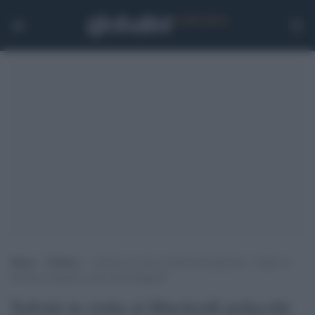
Home
>
Politica
>
Salvini in visita ai liberticidi polacchi: “Andrò in
Polonia, baluardo contro gli immigrati”
Salvini in visita ai liberticidi polacchi: