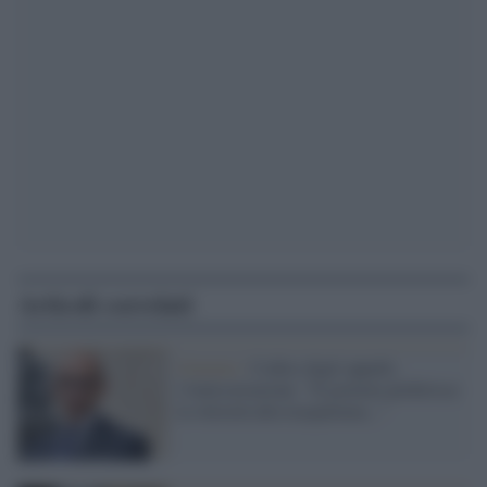
Articoli correlati
Governo /
Codice degli appalti,
l'Anticorruzione: "Il governo preferisce
la velocità alla trasparenza..."