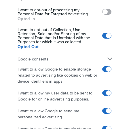
grant or deny consent to Google and its third-party tags to
use your data for below specified purposes in below Google
I want to opt-out of processing my
consent section.
Personal Data for Targeted Advertising.
Opted In
I want to opt-out of Collection, Use,
Retention, Sale, and/or Sharing of my
Personal Data that Is Unrelated with the
Purposes for which it was collected.
Opted Out
Syndication
Culture
Google consents
Salute
Globalist
I want to allow Google to enable storage
related to advertising like cookies on web or
Megachip
Globalscience
device identifiers in apps.
GiULia
Globalsport
I want to allow my user data to be sent to
Google for online advertising purposes.
Prima Pagina
I want to allow Google to send me
personalized advertising.
Giornale dello
Chi siamo
I want to allow Google to enable storage