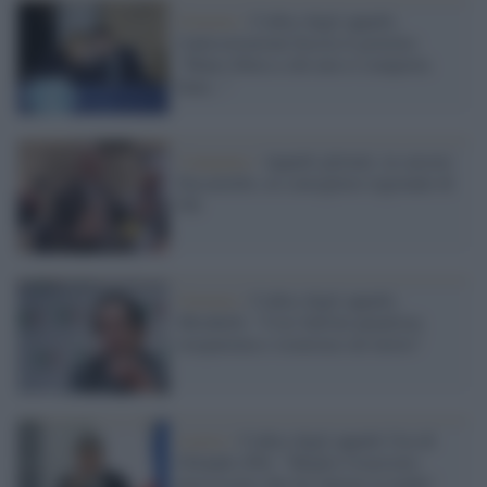
Governo /
Codice degli appalti,
l'anticorruzione boccia il governo:
"Mano libera a chi non si comporta
bene..."
Campania /
Appalti pilotati, in carcere
Passariello, ex consigliere regionale di
Fdi
Governo /
Codice degli appalti,
Mirabelli: "Così Salvini penalizza
trasparenza e sicurezza sul lavoro"
Lavoro /
Codice degli appalti l'ira di
Orlando (Pd): "Meglio l'esercizio
provvisorio che far entrare la mafia"