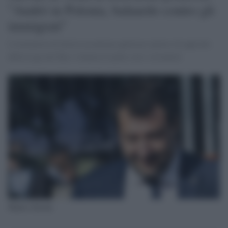
"Andrò in Polonia, baluardo contro gli
immigrati"
L'estremista di destra accantona qualsiasi ipotesi di approdo
della Lega nel Ppe e rilancia il patto con i sovranisti
Matteo Salvini