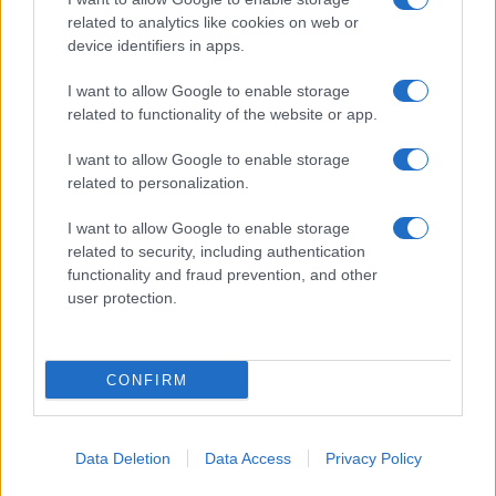
Spettacolo
related to analytics like cookies on web or
Contributors
device identifiers in apps.
Wondernet
Facebook
I want to allow Google to enable storage
Giuliana Sgrena
related to functionality of the website or app.
Twitter
I want to allow Google to enable storage
Google News
related to personalization.
Mastodon
I want to allow Google to enable storage
related to security, including authentication
Cookie Policy
functionality and fraud prevention, and other
user protection.
Preferenze Privacy
CONFIRM
©2021 Globalist.it • All right reserved.
Data Deletion
Data Access
Privacy Policy
Syndication