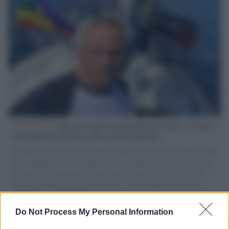
L'intervista /
Marco Croatti e la Flottilla per Gaza: le nostre
vele gonfie grazie alla sollevazione popolare
Il Senatore M5S racconta la sua esperienza sulle barche cariche di
aiuti umanitari assalite dall'esercito israeliano. Una guerra atroce,
il tentativo di disumanizzazione delle vittime, il servilismo del
governo italiano e degli altri europei, il ritorno al colonialismo.
L'importanza dei movimenti.
Do Not Process My Personal Information
Palestina /
Il Board of Peace di Trump assegna il primo