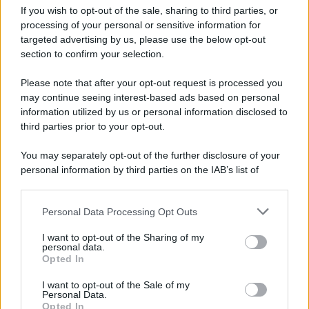
contratto per un rudimentale avamposto militare a Gaza
If you wish to opt-out of the sale, sharing to third parties, or
processing of your personal or sensitive information for
targeted advertising by us, please use the below opt-out
section to confirm your selection.
L'evento /
La Sila diventa un palcoscenico naturale: nasce “A
Farla Amare Comincia Tu – Opera Sila”
Please note that after your opt-out request is processed you
may continue seeing interest-based ads based on personal
information utilized by us or personal information disclosed to
third parties prior to your opt-out.
Il ricordo /
Le radici di Francesco Guccini
You may separately opt-out of the further disclosure of your
personal information by third parties on the IAB’s list of
downstream participants.
Personal Data Processing Opt Outs
This information may also be disclosed by us to third parties
L'anniversario /
90 anni di Yves Saint Laurent, tra moda e
on the IAB’s List of Downstream Participants that may further
I want to opt-out of the Sharing of my
scandali
disclose it to other third parties.
personal data.
Opted In
Please note that this website/app uses one or more Google
services and may gather and store information including but
I want to opt-out of the Sale of my
Personal Data.
not limited to your visit or usage behaviour. You may click to
Opted In