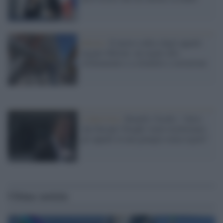
Destra /
Il nuovo codice degli appalti
targato Meloni: un regalo allo
sfruttamento e a clientele e corruzione
L'intervista /
Bonelli (Verdi): “Altro
che Europa! Draghi vuole trasformare
gli appalti in una giungla senza regole”
Ultime notizie