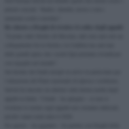
Dell’Europa Salvini ha ribadito quelli che ritiene essere i
pilastri cruciali: “Radici, identità, lavoro e non i
numerini scritti a tavolino”.
Ho chiesto a Draghi di rivedere il codice degli appalti
“Il ponte sullo Stretto (di Messina, ndr) non sarà solo un
collegamento fra la Sicilia e la Calabria ma sarà una
delle grandi opere che i nostri figli potranno rivendicare
con orgoglio nel mondo”.
Sul destino dei fondi europei in arrivo in particolare per
l’attuazione del Piano nazionale di ripresa e resilienza,
Salvini ha lanciato un allarme sulla durata media degli
appalti in Italia: “I fondi – ha spiegato – se non si
rivedono le norme sugli appalti non verranno utilizzati,
perché vanno usati entro il 2026.
Per questo – ha aggiunto – ho parlato con Draghi della