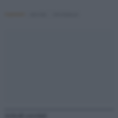
Argomenti:
enrico letta
silvio berlusconi
Articoli correlati