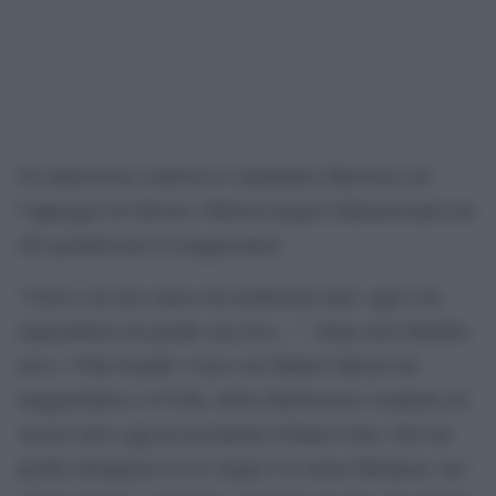
Un minestrone centrista (e soprattutto liberista) con
l’appoggio di Salvini e Meloni magari ridimensionati ma
che garantiscano la maggioranza.
“Cairo è un mio amico da moltissimi anni: oggi è un
imprenditore di grande successo…”. Dopo aver blindato
ieri a ‘Villa Grande’ l’asse con Matteo Salvini sul
maggioritario e il Colle, Silvio Berlusconi è rientrato ad
Arcore dove oggi ha incontrato Urbano Cairo. Sul suo
profilo Instagram il Cav elogia l’ex uomo Mediaset, ora