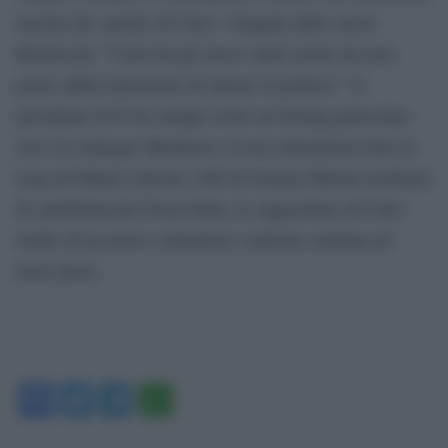
nascita del ‘partito di Cairo’. Stoppati dallo stesso
Berlusconi: ”Cairo ha gli stessi valori nostri ma non
penso abbia intenzione di entrare in politica”. Il
presidente di Fi ha sempre avuto un feeling particolare
con l’ex manager Mediaset e in un centrodestra dove la
Lega di Matteo Salvini e Fdi di Giorgia Meloni rischiano
di cannibalizzare Forza Italia, la suggestione di Cairo
leader di un nuovo contenitore centrista continua ad
avere presa.
Facebook
Twitter
Telegram
WhatsApp