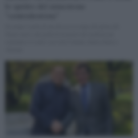
lo spettro del minestrone
"centrodestrista"
Da tempo si parla di una discesa in campo del patron del
Torino calcio, alla guida di un partito dei moderati per
contendersi il centro con Carlo Calenda, Matteo Renzi e
+Europa.