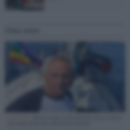
Ultime notizie
L'intervista /
Marco Croatti e la Flottilla per Gaza: le nostre
vele gonfie grazie alla sollevazione popolare