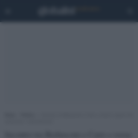
Home
>
Politica
>
Incontro tra Berlusconi e Cairo e torna lo spettro del
minestrone “centrodestrista”
Incontro tra Berlusconi e Cairo e torna