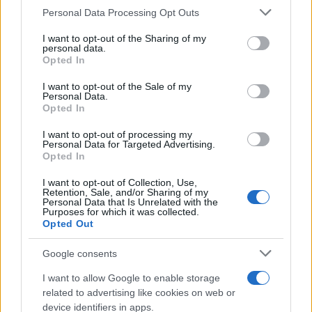
Personal Data Processing Opt Outs
This information may also be disclosed by us to third parties
Il medagliere /
Europei di nuoto: Pellecani guida una super
on the IAB’s List of Downstream Participants that may further
I want to opt-out of the Sharing of my
Italia
disclose it to other third parties.
personal data.
Opted In
Please note that this website/app uses one or more Google
services and may gather and store information including but
I want to opt-out of the Sale of my
Personal Data.
not limited to your visit or usage behaviour. You may click to
Opted In
grant or deny consent to Google and its third-party tags to
use your data for below specified purposes in below Google
I want to opt-out of processing my
consent section.
Personal Data for Targeted Advertising.
Opted In
I want to opt-out of Collection, Use,
Retention, Sale, and/or Sharing of my
Personal Data that Is Unrelated with the
Purposes for which it was collected.
Opted Out
Syndication
Culture
Google consents
Salute
Globalist
I want to allow Google to enable storage
related to advertising like cookies on web or
Megachip
Globalscience
device identifiers in apps.