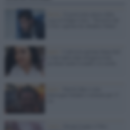
Destra /
Il gravissimo attacco della
Lega al Gruppo Cairo: "Terroristi del
Covid, vogliono far chiudere l'Italia"
Egitto /
L'attivista egiziana Sanaa Seif
è stata rapita dopo un'aggressione:
picchiate anche la madre e la sorella
Egitto /
Patrick Zaky è stato
interrogato bendato e torturato per 17
ore
Calcio /
Europa League, il Toro