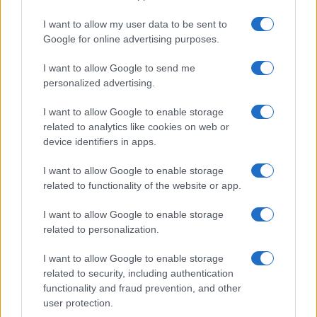
GiULia
Globalsport
I want to allow my user data to be sent to
Google for online advertising purposes.
Prima Pagina
I want to allow Google to send me
personalized advertising.
Giornale dello
Chi siamo
I want to allow Google to enable storage
Spettacolo
related to analytics like cookies on web or
Contributors
device identifiers in apps.
Wondernet
Facebook
I want to allow Google to enable storage
Giuliana Sgrena
related to functionality of the website or app.
Twitter
I want to allow Google to enable storage
Google News
related to personalization.
Mastodon
I want to allow Google to enable storage
related to security, including authentication
Cookie Policy
functionality and fraud prevention, and other
user protection.
Preferenze Privacy