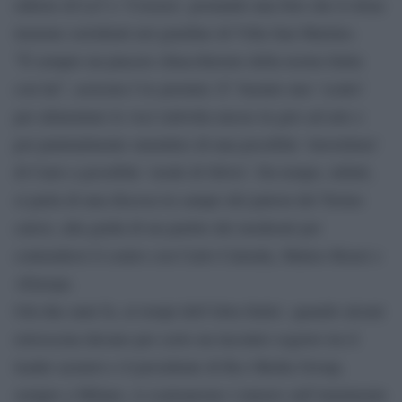
editore di La7 e ‘Corsera’, postando una foto che li ritrae
insieme sorridenti nel giardino di Villa San Martino.
”È sempre un piacere chiacchierare della nostra Italia
con lui”, assicura l’ex premier. E’ bastato uno ‘scatto’
per alimentare le voci (talvolta messe in giro ad arte e
poi puntualmente smentite) di una possibile ‘investitura’
di Cairo a possibile ‘erede di Silvio’. Da tempo, infatti,
si parla di una discesa in campo del patron del Torino
calcio, alla guida di un partito dei moderati per
contendersi il centro con Carlo Calenda, Matteo Renzi e
+Europa.
Già due anni fa, ai tempi dell’Altra Italia’, quando alcuni
retroscena davano per certo un incontro segreto tra il
leader azzurro e il presidente di Rcs Media Group,
sempre a Milano, si scatenarono i rumors sull’imminente