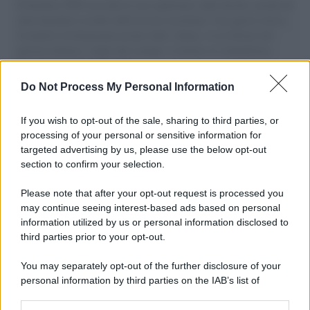
Il Senatore M5S racconta la sua esperienza sulle barche cariche di
aiuti umanitari assalite dall'esercito israeliano. Una guerra atroce,
il tentativo di disumanizzazione delle vittime, il servilismo del
governo italiano e degli altri europei, il ritorno al colonialismo.
L'importanza dei movimenti.
Do Not Process My Personal Information
Tel Aviv /
La “vittoria totale” di Israele significa una guerra
senza fine
If you wish to opt-out of the sale, sharing to third parties, or
processing of your personal or sensitive information for
targeted advertising by us, please use the below opt-out
section to confirm your selection.
Vangelo /
La vita si intreccia con le paure come il giorno
succede alla notte
Please note that after your opt-out request is processed you
may continue seeing interest-based ads based on personal
information utilized by us or personal information disclosed to
third parties prior to your opt-out.
La scoperta /
Oplontis, le vittime dell’eruzione del Vesuvio
You may separately opt-out of the further disclosure of your
furono più numerose del previsto
personal information by third parties on the IAB’s list of
downstream participants.