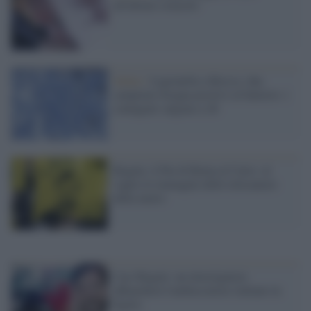
all'ultimo ostacolo
Salute /
Legionella a Bresso, due
campioni d'acqua positivi al batterio: i
contagiati salgono a 26
Regeni, il Pm di Roma al Cairo: al
vaglio le immagini delle telecamere
della metro
Casi Regeni: un investigatore
affiancherà l'ambasciatore italiano in
Egitto