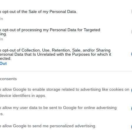
quelli di rilevazione delle presenze”.
nze di natura organizzativa, come ad esempio
o opt-out of the Sale of my Personal Data.
In
ive svolte in base a turnazioni, o connesse
, i soggetti preposti alla verifica” del Green pass
to opt-out of processing my Personal Data for Targeted
Ulti
ing.
 “con l’anticipo strettamente necessario e
In
 ciò anche in relazione agli obblighi di lealtà e
o opt-out of Collection, Use, Retention, Sale, and/or Sharing
ersonal Data that Is Unrelated with the Purposes for which it
porto di lavoro”.
lected.
Out
isisce tramite apposito modulo online, reso
lla Piattaforma” del Green pass, “i dati relativi
consents
o dai cittadini italiani e dai loro familiari
o allow Google to enable storage related to advertising like cookies on
itti al Servizio sanitario nazionale che
evice identifiers in apps.
icazione verde Covid-19 in Italia per avere
L'int
o allow my user data to be sent to Google for online advertising
Gaza:
s.
incluse quelle di lavoro, per le quali è previsto
solle
to allow Google to send me personalized advertising.
Il Se