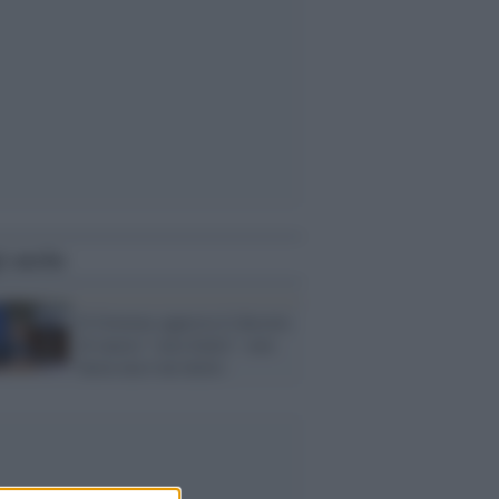
i anche
Il Governo approva il decreto
di marzo "cura Italia": non
basta ma è un inizio