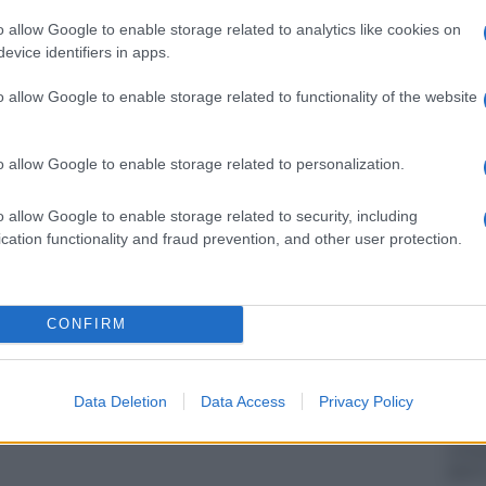
barch
ntuale aggiornamento delle certificazioni verdi
dall'e
o allow Google to enable storage related to analytics like cookies on
a nazionale Dgc, i soggetti interessati possono
tentat
evice identifiers in apps.
lasciati, in formato cartaceo o digitale, dalle
servil
o allow Google to enable storage related to functionality of the website
europ
te, dalle farmacie, dai laboratori di analisi, dai
dei m
ediatri di libera scelta che attestano o
o allow Google to enable storage related to personalization.
il rilascio della certificazione verde
Il ca
Usa, 
e o effettuazione del tampone)”.
o allow Google to enable storage related to security, including
cation functionality and fraud prevention, and other user protection.
tuati con App, “è fatto esplicito divieto di
nsionale (qr code) delle certificazioni verdi
Cisg
ché di estrarre, consultare, registrare o
dal c
CONFIRM
giorn
ori rispetto a quelle” per il controllo per
 rilevate dalla lettura dei qr code e le
Data Deletion
Data Access
Privacy Policy
rolli” stessi.
Gior
colon
dell'