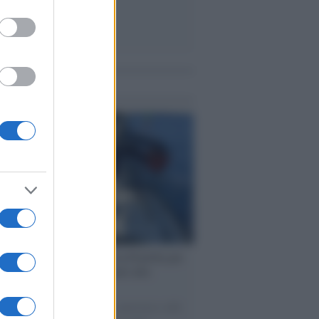
me notizie
ervista /
Marco Croatti e la Flottilla per
 le nostre vele gonfie grazie alla
vazione popolare
natore M5S racconta la sua esperienza sulle