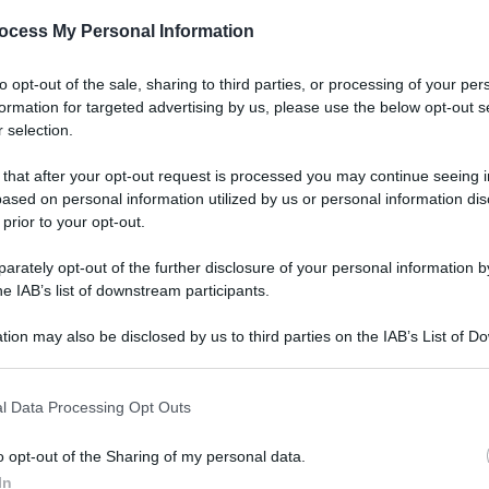
ocess My Personal Information
to opt-out of the sale, sharing to third parties, or processing of your per
formation for targeted advertising by us, please use the below opt-out s
 selection.
 that after your opt-out request is processed you may continue seeing i
ased on personal information utilized by us or personal information dis
 prior to your opt-out.
prevede che per “assicurare efficace ed
rately opt-out of the further disclosure of your personal information by
nei luoghi di lavoro pubblici e privati, il
he IAB’s list of downstream participants.
nibili ai datori di lavoro specifiche funzionalità”
tion may also be disclosed by us to third parties on the IAB’s List of 
omatizzata” rivelando solo il “possesso” di un
 that may further disclose it to other third parties.
 non “ulteriori informazioni”.
 that this website/app uses one or more Google services and may gath
l Data Processing Opt Outs
including but not limited to your visit or usage behaviour. You may click 
viluppo per applicazioni, rilasciato dal
 to Google and its third-party tags to use your data for below specifi
o opt-out of the Sharing of my personal data.
 open source”, che si può “integrare nei sistemi
ogle consent section.
In