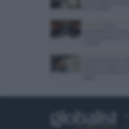
con gli obiettivi del pia
221,5 miliardi
Governo /
Stop ai
licenziamenti: ecco tutte
novità della bozza del "d
sostegno"
I 20 indicatori che ci fa
tornare al lockdown in 
circolare del Ministero 
Salute
Ch
Co