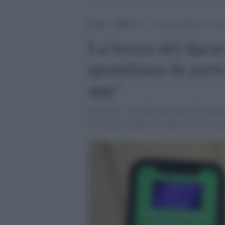
Home
>
Politica
>
La bozza del dpcm sul Green
La bozza del dpcm 
quotidiana da parte
app"
La bozza: "Controlli non oltre 48 ore prim
essenziali. Anche i vaccinati all'estero p