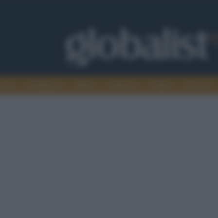
omia
Intelligence
Media
Ambiente
Cultura
Scienza