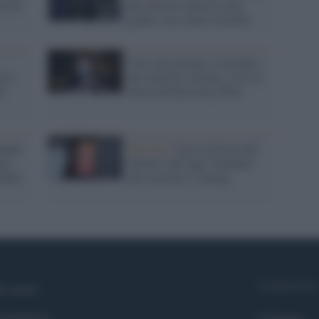
no da
del decreto torna la zona
gialla: ecco tutte le novità
Caos nel governo, Consiglio
 le
dei ministri rinviato: ecco la
l
bozza del Recovery Plan
ranno
Fase due /
Ecco la bozza del
una
decreto sull'App "Immuni"
della
per tracciare i contagi
Syndication
i siamo
ntributors
Globalist