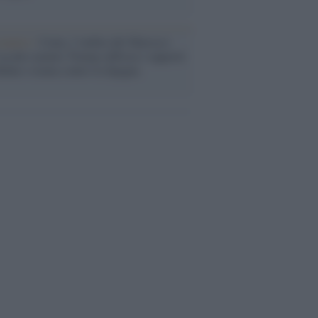
enario /
Ceuta, l’ombra del Marocco
assalto mentre Trump rafforza i rapporti
abat e trama contro la Spagna