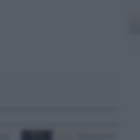
Lo sc
pp
sull’
con R
bozza
Governo /
Nella nuova bozza