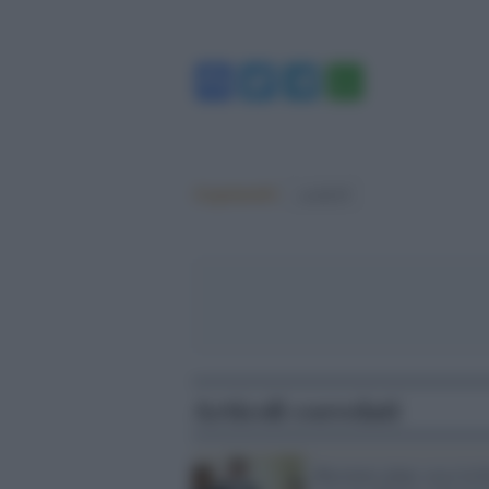
Facebook
Twitter
Telegram
WhatsA
Argomenti:
covid-19
Articoli correlati
Recovery plan: ecco la 