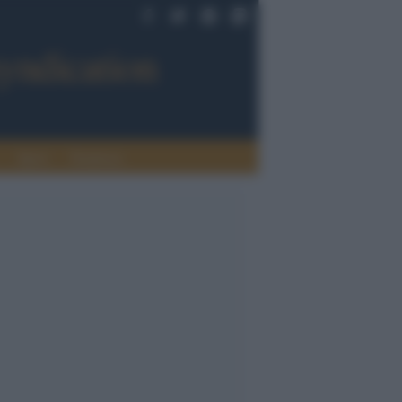
Sport
Tendenze