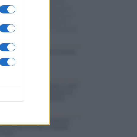
e cariche di aiuti umanitari assalite
sercito israeliano. Una guerra atroce, il
ivo di disumanizzazione delle vittime, il
ismo del governo italiano e degli altri
ei, il ritorno al colonialismo. L'importanza
ovimenti.
so /
Trump ha quasi esaurito l'arsenale
ma il tycoon smentisce
iordania /
L’esercito israeliano si ritira
ampo profughi di Qalandiya dopo tre
i di violenze contro i palestinesi
nalismo /
Addio a Stefano Marcelli,
na della Rai di Firenze e dirigente
Usigrai