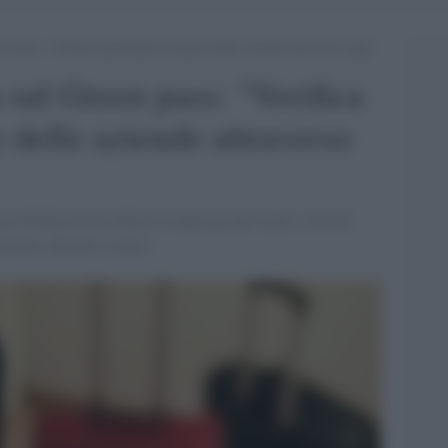
 pass: “Verifica quotidiana da parte delle aziende attraverso app”
sul Green pass: "Verifica
 delle aziende attraverso
a. Richiesta di esibirlo in anticipo per turni e servizi
otranno chiedere il pass"