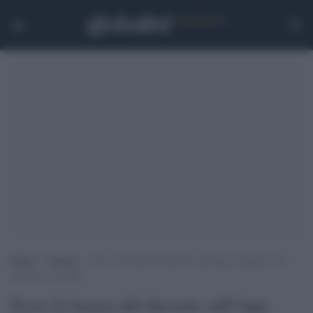
Home
>
Notizie
>
Ecco la bozza del decreto sull’App “Immuni” per
tracciare i contagi
Ecco la bozza del decreto sull'App