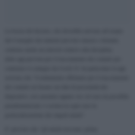
La bozza del decreto, che dovrebbe arrivare all’esame
del Consiglio dei ministri previsto stasera o domani,
contiene anche un articolo relativo alla disciplina
della app prevista per il tracciamento dei contatti per
contenere il contagio da Covid 19. In particolare la app
assicura che “il trattamento effettuato per il tracciamento
dei contatti sia basato sui dati di prossimità dei
dispositivi, resi anonimi oppure ove ciò non sia possibile
pseudonimizzati; è esclusa in ogni caso la
geolocalizzazione dei singoli utenti”.
E’ previsto che “gli utenti ricevano, prima