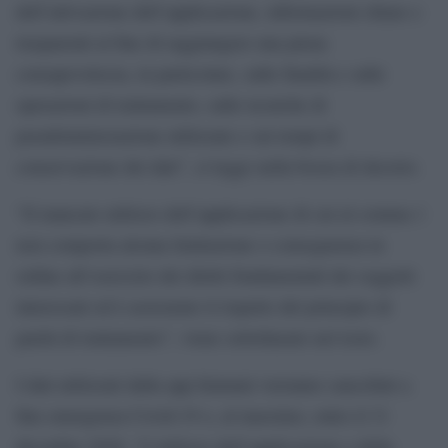
dell’attivazione dell’applicazione, informazioni chiare e
trasparenti al fine di raggiungere una piena
consapevolezza, in particolare, sulle finalità e sulle
operazioni di trattamento, sulle tecniche di
pseudonimizzazione utilizzate e sui tempi di
conservazione dei dati”, si legge nella bozza di decreto.
“Il mancato utilizzo dell’applicazione di cui al comma 1
non comporta alcuna limitazione o conseguenza in
ordine all’esercizio dei diritti fondamentali dei soggetti
interessati ed è assicurato il rispetto del principio di
parità di trattamento”, viene sottolineato nel testo.
I dati utilizzati dalla app Immuni verranno cancellati a
fine emergenza Covid-19 o, al massimo, entro il 31
dicembre 2020. “L’utilizzo dell’applicazione e della