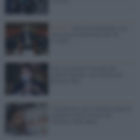
le novità
Governo /
Stop ai licenziamenti: ecco
tutte le novità della bozza del "dl
sostegno"
Caos nel governo, Consiglio dei
ministri rinviato: ecco la bozza del
Recovery Plan
I 20 indicatori che ci faranno tornare al
lockdown in una circolare del
Ministero della Salute