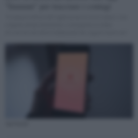
"Immuni" per tracciare i contagi
"Il mancato utilizzo dell’applicazione di cui al comma 1 non
comporta alcuna limitazione o conseguenza in ordine
all’esercizio dei diritti fondamentali dei soggetti interessati".
App Immuni