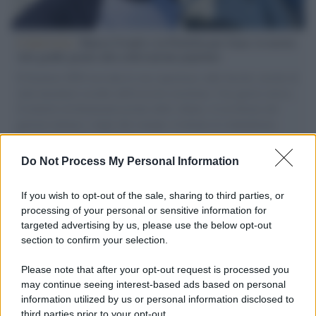
L'intervista /
Marco Croatti e la Flottilla per Gaza: le nostre
vele gonfie grazie alla sollevazione popolare
Il Senatore M5S racconta la sua esperienza sulle barche cariche di
aiuti umanitari assalite dall'esercito israeliano. Una guerra atroce,
il tentativo di disumanizzazione delle vittime, il servilismo del
governo italiano e degli altri europei, il ritorno al colonialismo.
L'importanza dei movimenti.
Do Not Process My Personal Information
Palestina /
Il Board of Peace di Trump assegna il primo
contratto per un rudimentale avamposto militare a Gaza
If you wish to opt-out of the sale, sharing to third parties, or
processing of your personal or sensitive information for
targeted advertising by us, please use the below opt-out
section to confirm your selection.
L'evento /
La Sila diventa un palcoscenico naturale: nasce “A
Farla Amare Comincia Tu – Opera Sila”
Please note that after your opt-out request is processed you
may continue seeing interest-based ads based on personal
information utilized by us or personal information disclosed to
third parties prior to your opt-out.