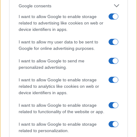
Syndication
Culture
Google consents
Salute
Globalist
I want to allow Google to enable storage
related to advertising like cookies on web or
Megachip
Globalscience
device identifiers in apps.
GiULia
Globalsport
I want to allow my user data to be sent to
Google for online advertising purposes.
Prima Pagina
I want to allow Google to send me
personalized advertising.
Giornale dello
Chi siamo
I want to allow Google to enable storage
Spettacolo
related to analytics like cookies on web or
Contributors
device identifiers in apps.
Wondernet
Facebook
I want to allow Google to enable storage
Giuliana Sgrena
related to functionality of the website or app.
Twitter
I want to allow Google to enable storage
Google News
related to personalization.