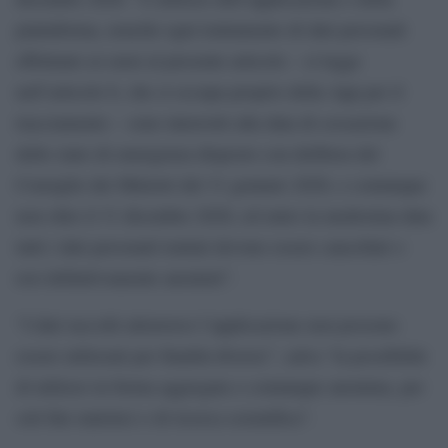
piattaforma, nonché ogni trattamento di dati personali
effettuato ai sensi al presente articolo – si legge
nell’articolo 6, che si occupa proprio della App per il
tracciamento – sono interrotti alla data di cessazione
dello stato di emergenza disposto con delibera del
Consiglio dei Ministri del 31 gennaio 2020, e comunque
non oltre il 31 dicembre 2020, ed entro la medesima data
tutti i dati personali trattati devono essere cancellati o
resi definitivamente anonimi”.
“I dati raccolti attraverso l’applicazione non possono
essere utilizzati per finalità diverse”, salva “la possibilità
di utilizzo in forma aggregata o comunque anonima, per
soli fini statistici o di ricerca scientifica”.