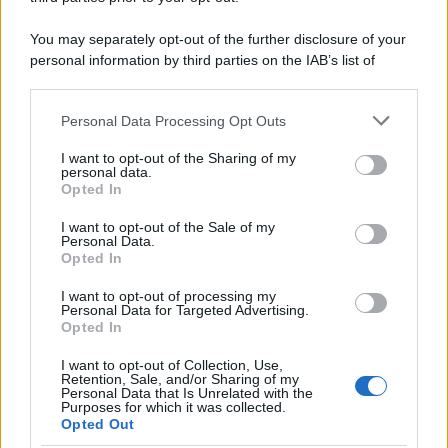
Il ricordo /
Le radici di Francesco Guccini
You may separately opt-out of the further disclosure of your
personal information by third parties on the IAB’s list of
downstream participants.
Personal Data Processing Opt Outs
This information may also be disclosed by us to third parties
L'anniversario /
90 anni di Yves Saint Laurent, tra moda e
on the IAB’s List of Downstream Participants that may further
I want to opt-out of the Sharing of my
scandali
disclose it to other third parties.
personal data.
Opted In
Please note that this website/app uses one or more Google
services and may gather and store information including but
I want to opt-out of the Sale of my
Personal Data.
not limited to your visit or usage behaviour. You may click to
Opted In
grant or deny consent to Google and its third-party tags to
use your data for below specified purposes in below Google
I want to opt-out of processing my
consent section.
Personal Data for Targeted Advertising.
Opted In
I want to opt-out of Collection, Use,
Retention, Sale, and/or Sharing of my
Personal Data that Is Unrelated with the
Purposes for which it was collected.
Opted Out