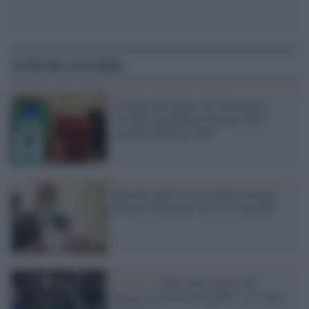
Articoli correlati
La bozza del dpcm sul Green pass:
"Verifica quotidiana da parte delle
aziende attraverso app"
Recovery plan: ecco la bozza con gli
obiettivi del piano da 221,5 miliardi
Governo /
Nella nuova bozza del
decreto torna la zona gialla: ecco tutte