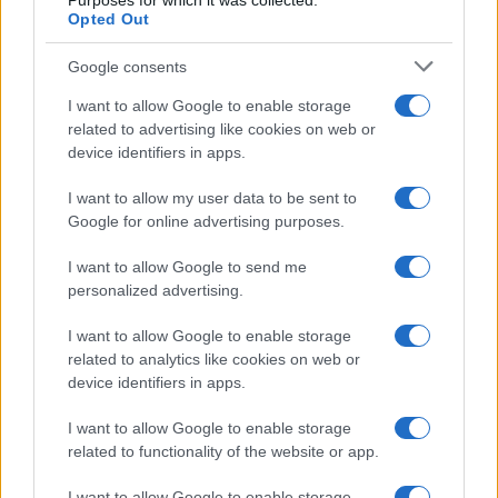
Purposes for which it was collected.
Opted Out
Syndication
Culture
Google consents
Salute
Globalist
I want to allow Google to enable storage
related to advertising like cookies on web or
Megachip
Globalscience
device identifiers in apps.
GiULia
Globalsport
I want to allow my user data to be sent to
Google for online advertising purposes.
Prima Pagina
I want to allow Google to send me
personalized advertising.
Giornale dello
Chi siamo
I want to allow Google to enable storage
Spettacolo
related to analytics like cookies on web or
Contributors
device identifiers in apps.
Wondernet
Facebook
I want to allow Google to enable storage
Giuliana Sgrena
related to functionality of the website or app.
Twitter
I want to allow Google to enable storage