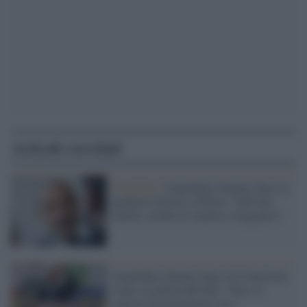
Articoli correlati
Omofobia /
Gandolfini (Family Day) fa
quadrato intorno a Pillon: "Ddl Zan
inutile, insulti al senatore vergognosi"
Gandolfini (Family Day) fa le barricate
contro la pillola RU486: "Non c'è
ragione di potenziarne l'uso"