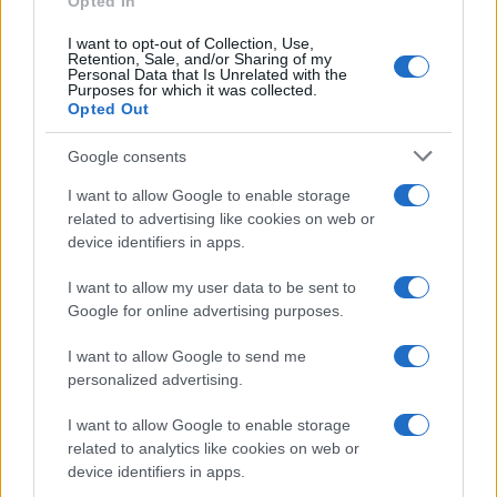
Opted In
I want to opt-out of Collection, Use,
Retention, Sale, and/or Sharing of my
Personal Data that Is Unrelated with the
Purposes for which it was collected.
Opted Out
Syndication
Culture
Google consents
Salute
Globalist
I want to allow Google to enable storage
related to advertising like cookies on web or
Megachip
Globalscience
device identifiers in apps.
GiULia
Globalsport
I want to allow my user data to be sent to
Google for online advertising purposes.
Prima Pagina
I want to allow Google to send me
personalized advertising.
Giornale dello
Chi siamo
I want to allow Google to enable storage
Spettacolo
related to analytics like cookies on web or
Contributors
device identifiers in apps.
Wondernet