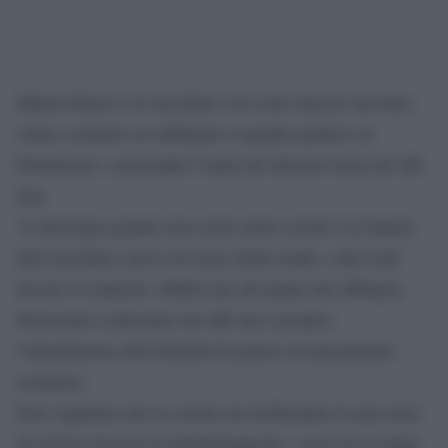
Matteo Renzi e la sua Italia viva sono riusciti (un’altra
volta) a mettere in subbuglio il quadro politico in
Parlamento, cavalcando l’onda del delicato tema del ddl
Zan.
“L’ideologia gender non esiste nelle scuole? La battuta
dell’Azzolina è priva di senso della realtà, i dati reali
dicono il contrario. Infatti uno dei punti che abbiamo
fortemente contrastato nel ddl zan è proprio
l’introduzione dell’identità di genere nei programmi
scolastici.
Non vogliamo che la scuola sia trasformata in una sorta
di mistica fascista di indottrinamento, come fu ai tempi