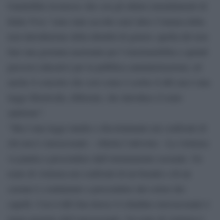
Gandolfini riconosce che con gli ultimi emendamenti di
Italia Viva “sono state accolte senz’altro l’istanza della
non introduzione della identità di genere; quella del non
fare una giornata nazionale per l’omotransfobia e quindi
percorsi educativi per la pubblica amministrazione; ed
anche il concetto che così come è scritto il ddl zan è una
legge liberticida, illiberale, che introduce il reato
opinione”.
“Ma è una legge inutile e discriminante nei confronti di
chi non è omosessuale – obietta l’attivista – La violenza
va punita a prescindere dall’orientamento sessuale. Un
reato di violenza nei confronti di un biondo o di un
castano è condannato a prescindere dal colore dei
capelli. Con il ddl Zan invece il cittadino eterosessuale è
meno protetto dell’omosessuale. Un reato di violenza è