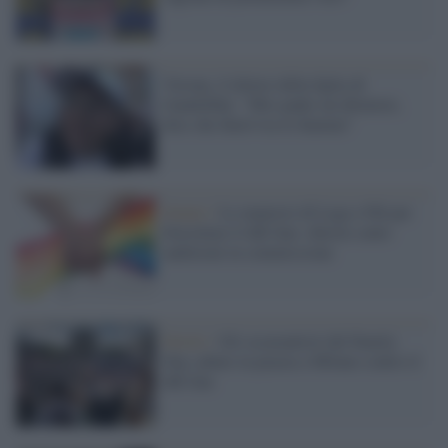
Verona, il dolore della figlia di
Gandolfini: "Mio padre un dittatore,
dice che finirò tra le fiamme"
Senato /
Le manovre di Lega e Fdi per
boicottare il ddl Zan: chieste cento
audizioni in commissione
Diritti /
Gli oscurantisti del Family
Day sabato in piazza a Milano contro il
ddl Zan