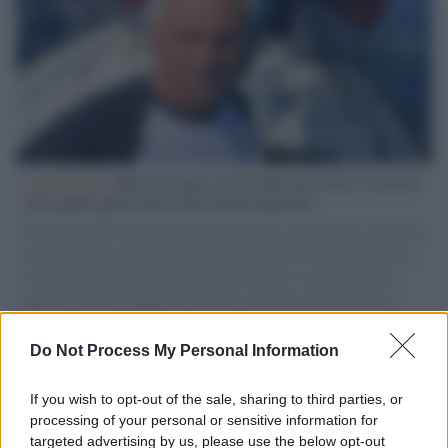
L'intervista /
Marco Croatti e la Flottilla per Gaza: le nostre
vele gonfie grazie alla sollevazione popolare
Il Senatore M5S racconta la sua esperienza sulle barche cariche di
aiuti umanitari assalite dall'esercito israeliano. Una guerra atroce,
il tentativo di disumanizzazione delle vittime, il servilismo del
governo italiano e degli altri europei, il ritorno al colonialismo.
L'importanza dei movimenti.
Do Not Process My Personal Information
L'album /
"Timeless", il nuovo album postumo di Prince
racconta quattro decenni di creatività
If you wish to opt-out of the sale, sharing to third parties, or
processing of your personal or sensitive information for
targeted advertising by us, please use the below opt-out