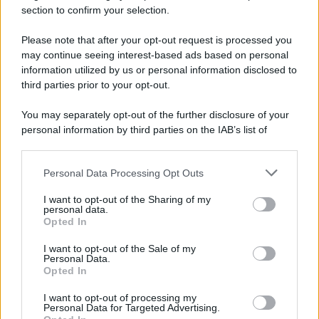
section to confirm your selection.
L'inaugurazione /
Cuneo inaugura Esseci: il nuovo polo
culturale nell’ex ospedale di Santa Croce
Please note that after your opt-out request is processed you
may continue seeing interest-based ads based on personal
information utilized by us or personal information disclosed to
third parties prior to your opt-out.
Musica /
Love Sensation, il primo duetto di Madonna e Kylie
You may separately opt-out of the further disclosure of your
Minogue
personal information by third parties on the IAB’s list of
downstream participants.
Personal Data Processing Opt Outs
This information may also be disclosed by us to third parties
L'evento /
La Sila diventa un palcoscenico naturale: nasce “A
on the IAB’s List of Downstream Participants that may further
I want to opt-out of the Sharing of my
Farla Amare Comincia Tu – Opera Sila”
disclose it to other third parties.
personal data.
Opted In
Please note that this website/app uses one or more Google
services and may gather and store information including but
I want to opt-out of the Sale of my
Personal Data.
not limited to your visit or usage behaviour. You may click to
Opted In
grant or deny consent to Google and its third-party tags to
use your data for below specified purposes in below Google
I want to opt-out of processing my
consent section.
Personal Data for Targeted Advertising.