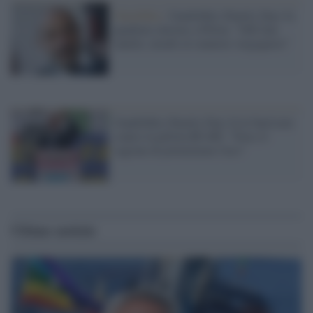
Omofobia /
Gandolfini (Family Day) fa
quadrato intorno a Pillon: "Ddl Zan
inutile, insulti al senatore vergognosi"
Gandolfini (Family Day) fa le barricate
contro la pillola RU486: "Non c'è
ragione di potenziarne l'uso"
Ultime notizie