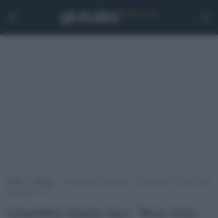
Home
>
Politica
>
Gandolfini (family day): “Bene Italia Viva ma il ddl
Zan non serve”
Gandolfini (family day): "Bene Italia