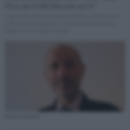
Viva ma il ddl Zan non serve"
L'ultra tradizionalista da sempre schiarato su posizioni anti-
Lgbtiq vede positivamente l'uscita dei renziani ma punta a
annullare l'intero disegno di legge
Massimo Gandolfini