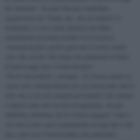
del ventennio”. Ne parla Massimo Gandolfini,
organizzatore del ‘Family day’, che nel tentativo di
mediazione in corso anche attraverso gli ultimi
emendamenti presentati da Italia Viva riconosce
“elementi positivi, perché quasi tutte le nostre istanze
sono state accolte. Ma rimane una perplessità di fondo:
di questa legge non c’è alcun bisogno”.
“Faccio una profezia – prosegue – Se dovesse entrare in
vigore sarà controproducente per gli omosessuali: tutte le
volte che si crea una categoria privilegiata e iper tutelata
si innesca nelle altre un moto di ingiustizia, che può
addirittura alimentare atti di violenza maggiori. Tanto è
vero che in tutti i paesi regolamentati da leggi tipo il ddl
Zan i reati verso l’omosessualità sono aumentati”.