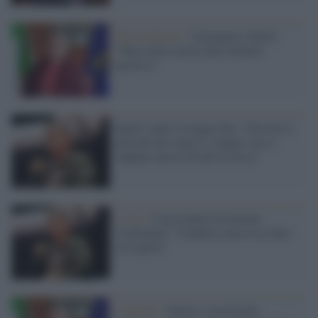
Revisionismo /
Vergognoso Spirlì:
"Mussolini merita una rilettura
positiva"
Spirlì contro la legge Zan: "Già non si
può più dire negro e zingaro ora ci
tappano ancora di più la bocca"
Covid /
Il presidente ha firmato
l'ordinanza: "Calabria zona rossa fino
al 6 aprile"
L'appello /
Partiti e movimenti