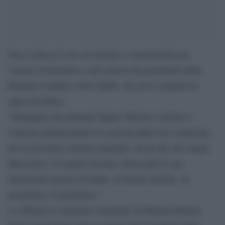
Non si placa il coro di critiche e contestazioni per
l’uscita revisionista e anti storica del presidente della
Regione Calabria, Nino Spirlì, che aveva elogiato le
opere del Duce.
”Immagino che domani Tajani, Meloni e Salvini a
Lamezia annunceranno la cacciata dalla loro coalizione
per le prossime elezioni regionali di un tale che elogia
Mussolini e il regime fascista, infarcendo le sue
farneticanti parole di bufale, di falsità storiche, di
pregiudizi, di ignoranza.”
Lo afferma il segretario nazionale di Sinistra Italiana