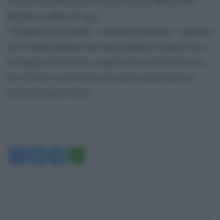
Nicola Fratoianni dopo le parole del presidente della
Regione Calabria di oggi.
“Se questo non accadrà – conclude Fratoianni – significa
che in Italia abbiamo una classe politica di destra che è
nostalgica del fascismo, e questa non è una buona cosa
per il Paese e neanche per gli elettori democratici di
destra del nostro Paese”.
Facebook
Twitter
Telegram
WhatsApp