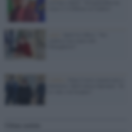
scrivono a Spirlì: "Irresponsabile far
votare il 14 febbraio in Calabria"
sanità /
Spirlì fa l'offeso: "Noi
calabresi non siamo tutti
Ndranghetisti"
Calabria /
Dopo il terzo commissario a
dimettersi, Spirlì attacca Speranza: "Se
ne vada, è un incapace"
Ultime notizie