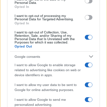
Personal Data.
not limited to your visit or usage behaviour. You may click to
Opted In
grant or deny consent to Google and its third-party tags to
use your data for below specified purposes in below Google
I want to opt-out of processing my
consent section.
Personal Data for Targeted Advertising.
Opted In
I want to opt-out of Collection, Use,
Retention, Sale, and/or Sharing of my
Personal Data that Is Unrelated with the
Purposes for which it was collected.
Opted Out
Syndication
Culture
Google consents
Salute
Globalist
I want to allow Google to enable storage
related to advertising like cookies on web or
Megachip
Globalscience
device identifiers in apps.
GiULia
Globalsport
I want to allow my user data to be sent to
Google for online advertising purposes.
Prima Pagina
I want to allow Google to send me
personalized advertising.