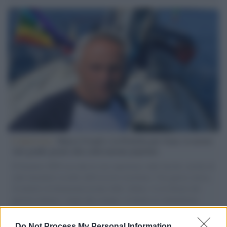
L'intervista /
Marco Croatti e la Flottilla per Gaza: le nostre
vele gonfie grazie alla sollevazione popolare
Il Senatore M5S racconta la sua esperienza sulle barche cariche di
aiuti umanitari assalite dall'esercito israeliano. Una guerra atroce,
il tentativo di disumanizzazione delle vittime, il servilismo del
governo italiano e degli altri europei, il ritorno al colonialismo.
L'importanza dei movimenti.
Do Not Process My Personal Information