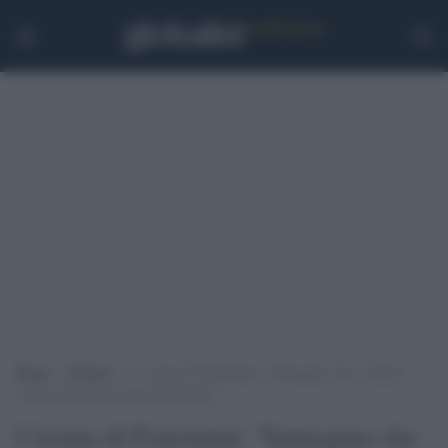
Home
>
Politica
>
L’ironia di Fratoianni: “Immagino che la destra
caccerà Spirlì che elogia Mussolini…”
L'ironia di Fratoianni: "Immagino che