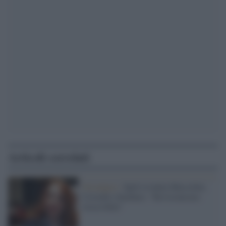
Articoli correlati
Nostalgici /
Sprlì rivaluta Mussolini,
Cristallo (Sardine): "Revisionismo
irricevibile"