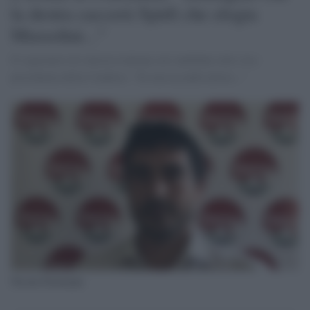
la destra caccerà Spirlì che elogia
Mussolini..."
Il segretario di sinistra italiana sul candidato alla vice-
presidenza della Calabria: "Se non accadrà allora..."
Nicola Fratoianni