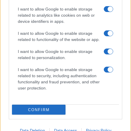
Giornale dello
Chi siamo
I want to allow Google to enable storage
Spettacolo
related to analytics like cookies on web or
Contributors
device identifiers in apps.
Wondernet
Facebook
I want to allow Google to enable storage
Giuliana Sgrena
related to functionality of the website or app.
Twitter
I want to allow Google to enable storage
Google News
related to personalization.
Mastodon
I want to allow Google to enable storage
related to security, including authentication
Cookie Policy
functionality and fraud prevention, and other
user protection.
Preferenze Privacy
CONFIRM
©2021 Globalist.it • All right reserved.
Data Deletion
Data Access
Privacy Policy