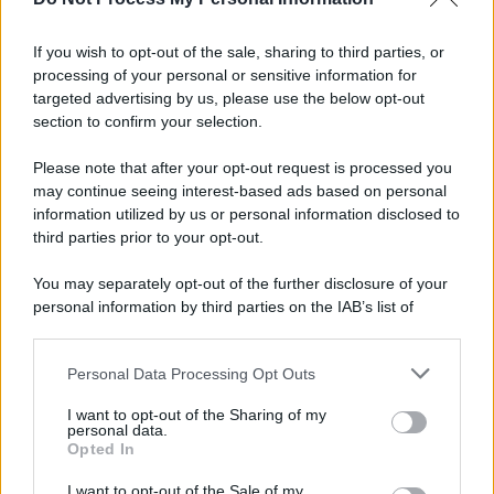
Cisgiordania /
L’esercito israeliano si ritira dal campo
profughi di Qalandiya dopo tre giorni di violenze contro i
If you wish to opt-out of the sale, sharing to third parties, or
palestinesi
processing of your personal or sensitive information for
targeted advertising by us, please use the below opt-out
section to confirm your selection.
Giornalismo /
Addio a Stefano Marcelli, colonna della Rai
di Firenze e dirigente dell'Usigrai
Please note that after your opt-out request is processed you
may continue seeing interest-based ads based on personal
information utilized by us or personal information disclosed to
third parties prior to your opt-out.
Lo scenario /
Ceuta, l’ombra del Marocco sull’assalto
You may separately opt-out of the further disclosure of your
mentre Trump rafforza i rapporti con Rabat e trama contro la
personal information by third parties on the IAB’s list of
Spagna
downstream participants.
Personal Data Processing Opt Outs
This information may also be disclosed by us to third parties
La data /
L'8 agosto, quando la memoria dovrebbe insegnarci
on the IAB’s List of Downstream Participants that may further
I want to opt-out of the Sharing of my
qualcosa
disclose it to other third parties.
personal data.
Opted In
Please note that this website/app uses one or more Google
services and may gather and store information including but
I want to opt-out of the Sale of my