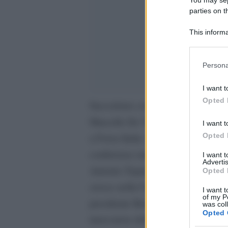
parties on t
This informa
Participants
Please note
Persona
information 
deny consent
I want t
in below Go
Opted 
Succedono cose davvero incredibil
Marcello De Vito, ex M5S e attuale
I want t
Opted 
a Forza Italia. Ad annunciarlo è i
conferenza stampa in diretta Fb, in
I want 
Advertis
Antonio Tajani. ”Si tratta di un an
Opted 
cresce nella Capitale”, ha detto T
I want t
of my P
presidente Berlusconi. Credo che 
was col
Opted 
innovatore della scena politica ita