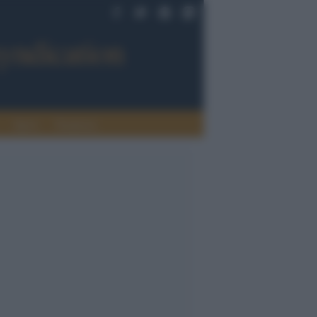
Sport
Tendenze