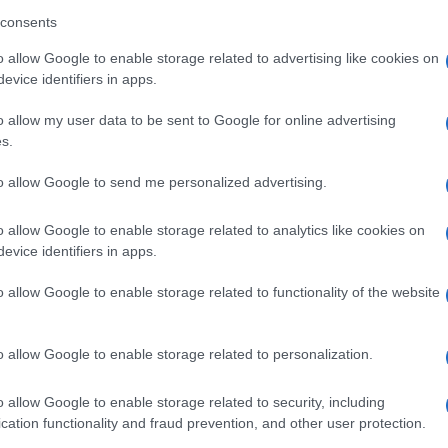
 scelta sarebbe stata identica. Mi sarei sempre
consents
 culturalmente ha sempre contrassegnato le mie
o allow Google to enable storage related to advertising like cookies on
 di mia sorella sono di carattere individuale -ha
evice identifiers in apps.
Ulti
atelli e sorelle anche più illustri, che hanno
o allow my user data to be sent to Google for online advertising
uel che sento e leggo anche lei è in
s.
tica M5S. A cosa questo porterà non si sa,
to allow Google to send me personalized advertising.
o.
o allow Google to enable storage related to analytics like cookies on
nale capitolino Marcello De Vito aderisce a
evice identifiers in apps.
tivo e lo ringraziamo. Fi ricostruisce una sua
o allow Google to enable storage related to functionality of the website
uesto dimostra la vitalità del nostro partito
veva”, dice Gasparri.
L'int
o allow Google to enable storage related to personalization.
Gaza:
solle
o allow Google to enable storage related to security, including
Il Se
cation functionality and fraud prevention, and other user protection.
barch