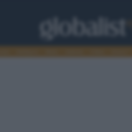
omia
Intelligence
Media
Ambiente
Cultura
Scienza