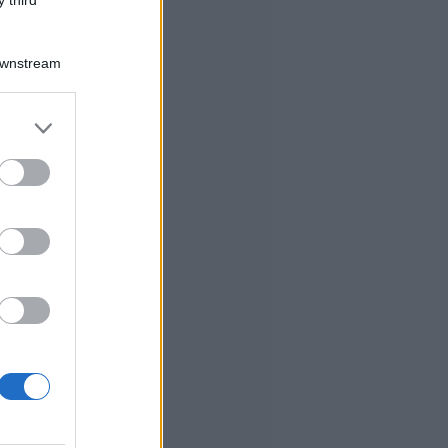
Downstream
er and store
to grant or
ed purposes