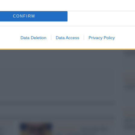
pp
dall'e
tentat
servil
CONFIRM
europ
mostra "TITO, 100 anni attraverso la forma"
dei m
Data Deletion
Data Access
Privacy Policy
Tel 
signi
Vang
come 
La sc
dell’
nume
la
Commento /
Arrestano De
no
Vito, salvano Salvini,