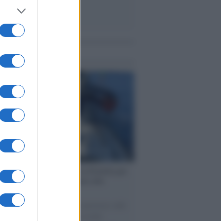
me notizie
ervista /
Marco Croatti e la Flottilla per
 le nostre vele gonfie grazie alla
vazione popolare
natore M5S racconta la sua esperienza sulle
e cariche di aiuti umanitari assalite