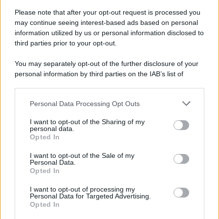
L'evento /
La Sila diventa un palcoscenico naturale: nasce “A
Farla Amare Comincia Tu – Opera Sila”
Please note that after your opt-out request is processed you
may continue seeing interest-based ads based on personal
information utilized by us or personal information disclosed to
third parties prior to your opt-out.
Il ricordo /
Le radici di Francesco Guccini
You may separately opt-out of the further disclosure of your
personal information by third parties on the IAB’s list of
downstream participants.
Personal Data Processing Opt Outs
This information may also be disclosed by us to third parties
L'anniversario /
90 anni di Yves Saint Laurent, tra moda e
on the IAB’s List of Downstream Participants that may further
I want to opt-out of the Sharing of my
scandali
disclose it to other third parties.
personal data.
Opted In
Please note that this website/app uses one or more Google
services and may gather and store information including but
I want to opt-out of the Sale of my
Personal Data.
not limited to your visit or usage behaviour. You may click to
Opted In
grant or deny consent to Google and its third-party tags to
use your data for below specified purposes in below Google
I want to opt-out of processing my
consent section.
Personal Data for Targeted Advertising.
Opted In