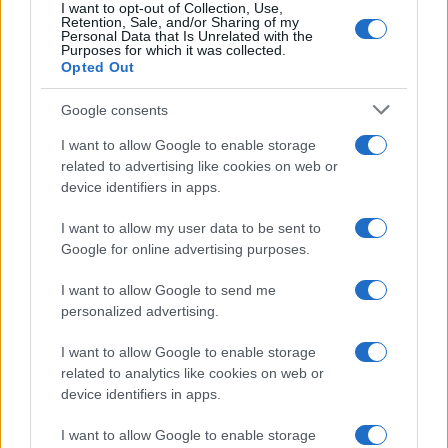
I want to opt-out of Collection, Use,
Retention, Sale, and/or Sharing of my
Personal Data that Is Unrelated with the
Purposes for which it was collected.
Opted Out
Syndication
Culture
Google consents
Salute
Globalist
I want to allow Google to enable storage
related to advertising like cookies on web or
Megachip
Globalscience
device identifiers in apps.
GiULia
Globalsport
I want to allow my user data to be sent to
Google for online advertising purposes.
Prima Pagina
I want to allow Google to send me
personalized advertising.
Giornale dello
Chi siamo
I want to allow Google to enable storage
Spettacolo
related to analytics like cookies on web or
Contributors
device identifiers in apps.
Wondernet
Facebook
I want to allow Google to enable storage