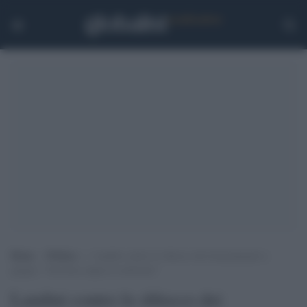
Home
>
Politica
>
Landini contro lo sblocco dei licenziamenti a
giugno: “Governo riapra il confronto”
Landini contro lo sblocco dei