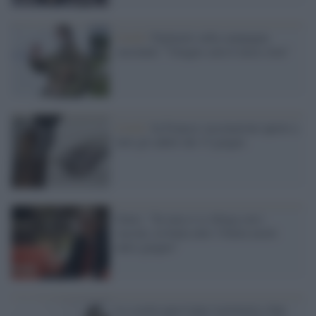
Covid /
Figliuolo sulla campagna
vaccinale: "Giugno sarà il mese clou"
Covid /
In Francia vaccinazioni aperte a
tutti gli adulti dal 15 giugno
Gates: "Se non ci si sbriga con i
vaccini, in Italia altri 33mila morti
entro giugno"
La scuola quest'anno terminerà a fine