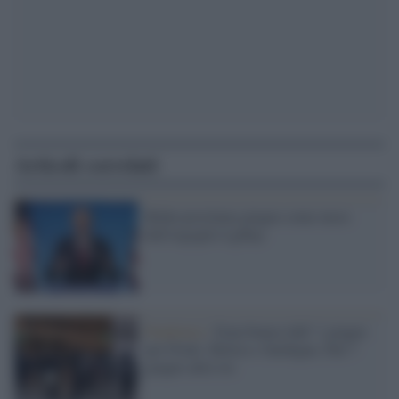
Articoli correlati
Biden proclama giugno come mese
dell'orgoglio Lgtbq+
Pandemia /
Zona bianca dall' 1 giugno
per Friuli, Molise e Sardegna. Dal 7
giugno altre tre