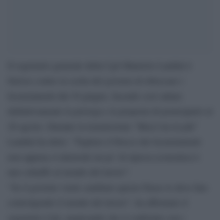
Il segretario generale della Cgil Maurizio Landini è
furioso contro la scelta del governo di sbloccare i
licenziamenti dal 30 giugno, facendo così saltare
definitivamente la proroga e la proposta di posticiparlo al
28 agosto. Durante la trasmissione “Mezz’ora in più”
Landini ha detto: “Togliere il blocco dei licenziamenti
non appena si intravede un po’ di ripresa economica è
uno schiaffo al mondo del lavoro”.
“Se il governo vuole cambiare questo Paese lo deve fare
coinvolgendo il mondo del lavoro”, ha affermato il
segretario Cgil, auspicando che il confronto con i