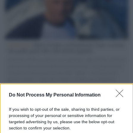
L'intervista /
Marco Croatti e la Flottilla per Gaza: le nostre
vele gonfie grazie alla sollevazione popolare
Il Senatore M5S racconta la sua esperienza sulle barche cariche di
aiuti umanitari assalite dall'esercito israeliano. Una guerra atroce,
il tentativo di disumanizzazione delle vittime, il servilismo del
governo italiano e degli altri europei, il ritorno al colonialismo.
L'importanza dei movimenti.
Do Not Process My Personal Information
Palestina /
Il Board of Peace di Trump assegna il primo
contratto per un rudimentale avamposto militare a Gaza
If you wish to opt-out of the sale, sharing to third parties, or
processing of your personal or sensitive information for
targeted advertising by us, please use the below opt-out
section to confirm your selection.