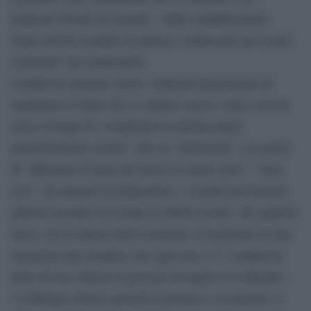
sindacati diventi un metodo. “Sulle semplificazioni
siamo dovuti scendere in piazza e minacciare per essere
convocati” ha commentato.
Landini ha spiegato come i sindacati propongano di
mantenere il limite del 31 ottobre esteso a tutti, così da
avere il tempo di “completare la riforma degli
ammortizzatori sociali”, che sia “universale” e in grado
di “affrontare il tema del lavoro in modo serio”. “Solo
così – ha spiegato il sindacalista – si potrà non lasciare
indietro nessuno ed evitare la rabbia sociale. Tra qualche
mese, con la ripresa dell’economia, ci troveremo in una
situazione più semplice che oggi non c’è”. Landini ha
detto di aver chiesto al governo di riaprire il confronto:
“L’abbiamo chiesto giovedì al premier e ai ministri: si