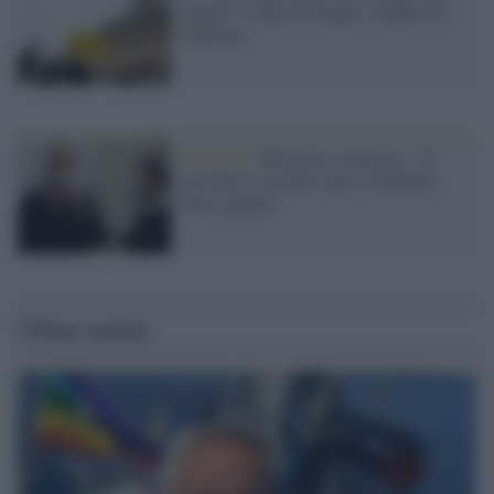
giugno? L'idea di Draghi, i dubbi dei
sindacati
Covid-19 /
Bertolaso ottimista: "E'
possibile vaccinare tutti i lombardi
entro giugno"
Ultime notizie