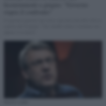
licenziamenti a giugno: "Governo
riapra il confronto"
Il segretario generale Cgil critico sulla decisione dello sblocco
a partire dal 30 giugno: "Uno schiaffo tornare a licenziare non
appena c'è la ripresa"
Maurizio Landini