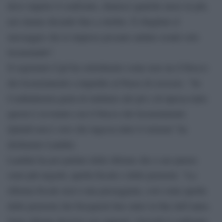
deve riaprire il confronto, diamoci qualche mese in più,
noi stiamo dicendo fino a ottobre. È sbagliato il
messaggio che le imprese possano andare avanti solo
licenziando”.
Il segretario Cgil ha sottolineato come non sia il blocco
dei licenziamenti a impedire al Paese di crescere. “Se
Confindustria parla di rimbalzo del pil e di ripresa tutto
questo è avvenuto con il blocco dei licenziamenti.
Quindi non è vero che ingessa tutto il sistema” ha
dichiarato Landini.
Landini ha poi parlato delle riforme che a suo parere
sono più urgenti, quella fiscale e delle pensioni. “La
riforma fiscale non è una passeggiata, così come quella
delle pensioni che bisognerà fare entro la fine dell’anno.
Sono riforme decisive nei rapporti. Giovedì il confronto