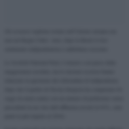
Gli scozzesi vogliono restare nell’Unione europea ma
non nel Regno Unito. Anzi, dopo la Brexit il loro
sentimento indipendentista è addirittura cresciuto.
Lo Scottish National Party è rimasto a un passo dalla
maggioranza assoluta, ma le elezioni scozzesi hanno
rilanciato la questione del referendum di indipendenza
dopo che il partito di Nicola Sturgeon ha conquistato 64
seggi (la metà esatta) con un numero di preferenze senza
precedenti in un voto dall’affluenza record (il 63%, sette
punti in più rispetto al 2016).