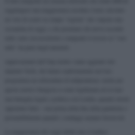
Il tutto malgrado un sistema elettorale che rende difficile
raggiungere una maggioranza assoluta (viene calcolato
un voto di scarto su cinque “regioni” che valgono una
sessantina di seggi, e che premiano chi arriva secondo
nelle varie circoscrizioni) e malgrado il ricorso al “voto
utile” da parte degli unionisti.
rappresentanti dell’Snp inoltre vanno aggiunti otto
deputati Verdi, che hanno esplicitamente nel loro
programma un referendum di indipendenza: anche per
questo motivo Sturgeon si sente legittimata ad avviare
una battaglia legale e politica con Londra, quando riterrà
opportuno farlo – non prima della fine della pandemia e
presumibilmente quando i sondaggi saranno favorevoli.
La maggioranza dei seggi infatti non si traduce