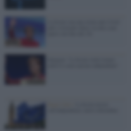
La Scozia vara una stretta anti-Covid:
pub e ristoranti chiusi (in altre zone
aperti solo fino alle 18)
Sturgeon: "La Scozia vuole tornare
nella Ue come nazione indipendente"
Regno Unito /
La Scozia insiste
sull'indipendenza: nuovo referendum