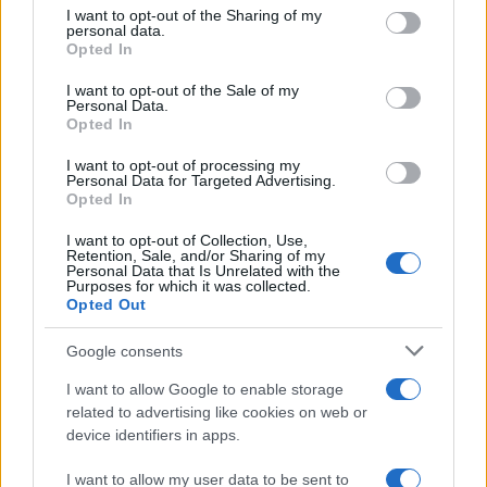
on the IAB’s List of Downstream Participants that may further
I want to opt-out of the Sharing of my
aumentano le vendite di articoli second hand
disclose it to other third parties.
personal data.
Opted In
Please note that this website/app uses one or more Google
services and may gather and store information including but
I want to opt-out of the Sale of my
Personal Data.
not limited to your visit or usage behaviour. You may click to
Opted In
grant or deny consent to Google and its third-party tags to
use your data for below specified purposes in below Google
I want to opt-out of processing my
consent section.
Personal Data for Targeted Advertising.
Opted In
I want to opt-out of Collection, Use,
Retention, Sale, and/or Sharing of my
Personal Data that Is Unrelated with the
Purposes for which it was collected.
Opted Out
Syndication
Culture
Google consents
Salute
Globalist
I want to allow Google to enable storage
related to advertising like cookies on web or
Megachip
Globalscience
device identifiers in apps.
GiULia
Globalsport
I want to allow my user data to be sent to