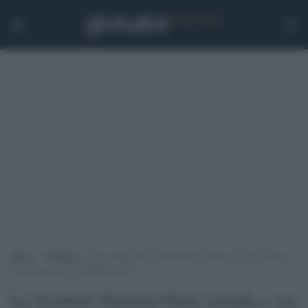
Home
>
Politica
>
Lo Scottish National Party trionfa e ora la Scozia
sente profumo di indipendenza
Lo Scottish National Party trionfa e ora