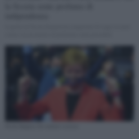
la Scozia sente profumo di
indipendenza
Il partito di Nicola Sturgeon ha conquistato 64 seggi (la metà
esatta) con un numero di preferenze senza precedenti
Nicola Sturgeon, first minister scozzese