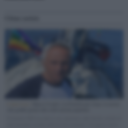
Ultime notizie
L'intervista /
Marco Croatti e la Flottilla per Gaza: le nostre
vele gonfie grazie alla sollevazione popolare
Il Senatore M5S racconta la sua esperienza sulle barche cariche di
aiuti umanitari assalite dall'esercito israeliano. Una guerra atroce,