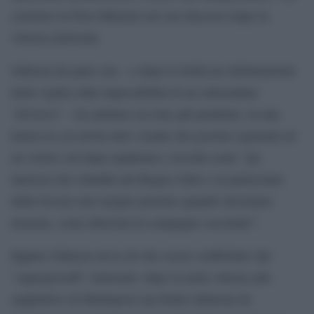
concluso la First Minister nel suo discorso dopo la
vittoria elettorale.
Johnson da parte sua – e dopo le bellicose dichiarazioni
della vigilia sulla impossibilità di un referendum
“divisivo” – ha adottato un tono più prudente, in una
lettera in cui invita tutti i leader dei governi regionali ad
un vertice sul dopo-epidemia e ricorda come “gli
interessi dei cittadini del Regno Unito e in particolare
della Scozia sino meglio protetto quando lavoriamo
insieme, come dimostra la campagna vaccinale”.
Eppure Johnson aveva di che essere soddisfatto dal
“supergiovedì” elettorale: dopo la netta vittoria alle
supplettive di Hartlepool (un feudo laburista da