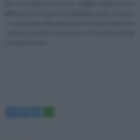
uno scarto minore del previsto, complice anche la bassa
affluenza; ma il Labour si è aggiudicato anche Liverpool
e i super-sindaci delle miniregioni di Greater Manchester
e Greater Liverpool, lasciando per ai Tories due municipi
sui dodici in lizza.
Facebook
Twitter
Telegram
WhatsApp