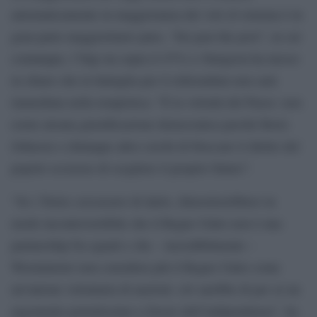
automaticamente in maggioranza dei voti (il sistema è in
gran parte maggioritario puro, “fist past the post”, in cui
comunque, l’Snp sta sopra il 47%) e Sturgeon ha messo
in chiaro che la battaglia per il referendum non sarà
immediata nella tempistica: “È la volontà del Paese: non
esiste alcuna giustificazione democratica perché Boris
Johnson o chiunque altro cerchi di bloccare il diritto del
popolo scozzese di scegliere il proprio futuro”.
“Se i Tories cercassero di darlo, dimostrerebbero in
modo incontrovertibile che il Regno Unito non è una
partnership fra eguali e che – incredibilmente –
Westminster non considera più il Regno Unito come
un’unione volontaria di nazioni: ciò sarebbe di per sé un
argomento potentissimo a favore dell’indipendenza”, ha