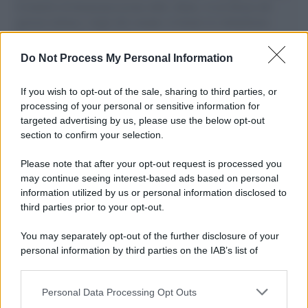
il tentativo di disumanizzazione delle vittime, il servilismo del
governo italiano e degli altri europei, il ritorno al colonialismo.
L'importanza dei movimenti.
Do Not Process My Personal Information
Musica /
Al maestro Francesco Guccini
If you wish to opt-out of the sale, sharing to third parties, or
processing of your personal or sensitive information for
targeted advertising by us, please use the below opt-out
section to confirm your selection.
Il ricordo /
Quando Guccini raccontava le "Cronache
epafaniche": l'intervista all'artista che si definiva un
Please note that after your opt-out request is processed you
'narratore'
may continue seeing interest-based ads based on personal
information utilized by us or personal information disclosed to
third parties prior to your opt-out.
Lo studio /
Disinformazione russa e destra: anche la
You may separately opt-out of the further disclosure of your
macchina propagandistica di Putin dietro la crisi di Ceuta
personal information by third parties on the IAB’s list of
downstream participants.
Personal Data Processing Opt Outs
This information may also be disclosed by us to third parties
Tendenze /
Sale il numero degli acquisti online in Europa e