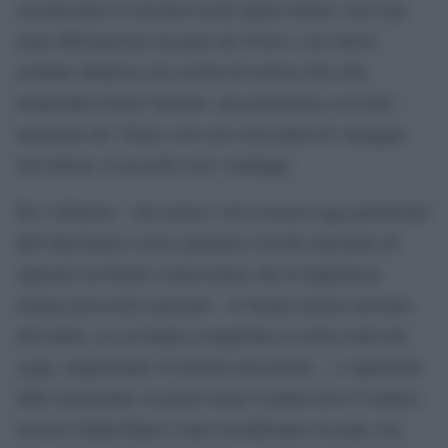
sessant’anni) le elezioni locali inglesi hanno visto una
netta affermazione da parte dei Tories e un cattivo
risultato laburista che rischia di mettere fine alla
leadership di Keir Starmer: una proiezione su livello
nazionale dà i Tories con circa otto punti di vantaggio
sul Labour, in accordo con i sondaggi.
Per i laburisti – che senza i voti scozzesi oggi patrimonio
dell’Snp hanno scarse speranza a livello nazionale di
superare un Partito conservatore che in Inghilterra
rimane pressoché egemone – le buone notizie arrivano
dal Galles, in cui hanno conquistato la metà esatta dei
seggi, migliorando il risultato precedente – e soprattutto
dalle municipali, in primo luogo Londra dove il sindaco
uscente Sadiq Khan è stato riconfermato sia pure con