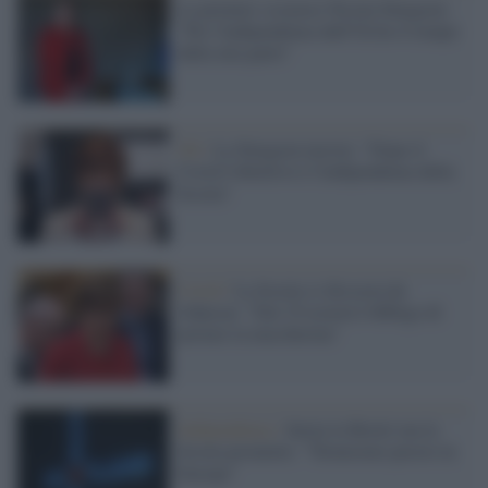
La premier scozzese Nicola Sturgeon:
"Per l'indipendenza dall'Uk ho il tempo
dalla mia parte"
Gb /
La Sturgeon insiste: "Dopo il
Covid l'obiettivo è l'indipendenza della
Scozia"
Covid /
La Scozia si dissocia da
Johnson: "Dal 19 resterà l'obbligo di
portare la mascherina"
Indipendenza /
Inizia la Brexit ma la
Scozia promette: "Torneremo presto in
Europa"