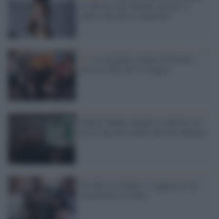
in edicola sarà l'ultimo cartaceo: è
anche colpa del Coronavirus
Tv /
La rassegna stampa di Fiorello
arriva su Sky dal 31 maggio
Charlie Hebdo, domani in edicola, ma
arriva una fatwa dalle autorità religiose
Fiorello su Alitalia: i viaggiatori col
francobollo in fronte