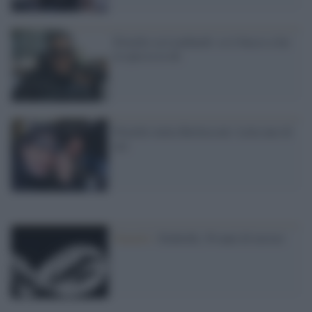
Fiorello su Lombardi: se ti becco a far
la spia ia ia oh
Fiorello imita Berlusconi: Letta uno di
noi
Fumetti /
Diabolik, 50 anni di terrore