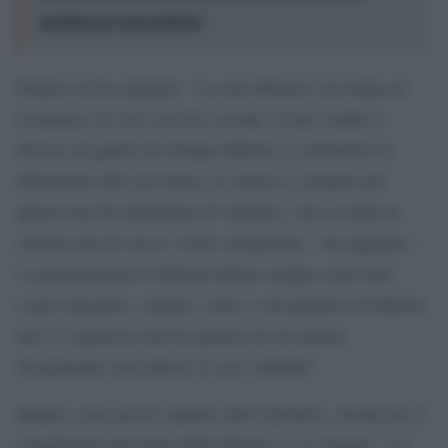
perfetto per nasconderlo
Proprio lei ha spiegato: “La mia libreria è un luogo di
resistenza, di vero servizio sociale. Il mio sentire è
diverso da quello di Giorgia Meloni, il sottotitolo fa
riferimento alla sua storia, la conosco e proprio per
questo non ho intenzione di venderlo, non si tratta di
censura ma di cosa si vuole comunicare – ha aggiunto –
Le presentazioni in libreria hanno sempre avuto uno
scopo educativo, morale e etico e nel pensiero di Meloni
non c’è qualcosa che ho piacere di raccontare.
Sicuramente avrà altrove la sua visibilità”.
Intanto, sono già in cantiere altre iniziative, alcune per il
compleanno prossimo della libreria, il 12 maggio. “Ci