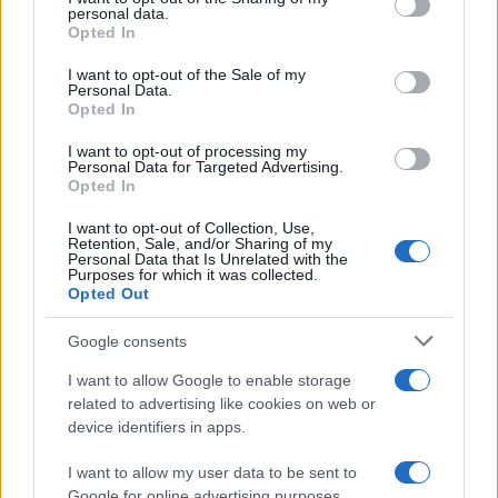
non trasformi il riarmo europeo in una battaglia interna per
disclose it to other third parties.
personal data.
le primarie
Opted In
Please note that this website/app uses one or more Google
services and may gather and store information including but
I want to opt-out of the Sale of my
Personal Data.
not limited to your visit or usage behaviour. You may click to
Opted In
grant or deny consent to Google and its third-party tags to
use your data for below specified purposes in below Google
I want to opt-out of processing my
consent section.
Personal Data for Targeted Advertising.
Opted In
I want to opt-out of Collection, Use,
Retention, Sale, and/or Sharing of my
Personal Data that Is Unrelated with the
Purposes for which it was collected.
Opted Out
Syndication
Culture
Google consents
Salute
Globalist
I want to allow Google to enable storage
related to advertising like cookies on web or
Megachip
Globalscience
device identifiers in apps.
GiULia
Globalsport
I want to allow my user data to be sent to
Google for online advertising purposes.