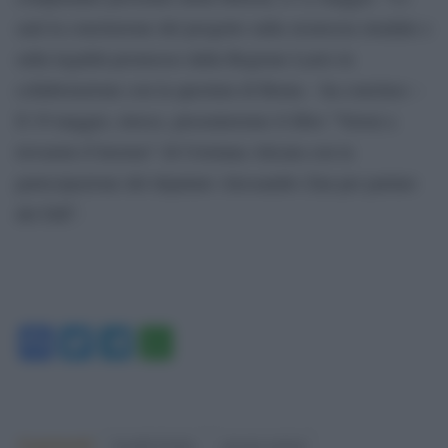
sarà la conclusione del progetto sulla sicurezza stradale e
sulla legalità promosso dalla Regione Lazio in
collaborazione con la questura di Roma – ha concluso –
Il 19 maggio, invece, presenteremo il libro “Verrai a
trovarmi d’inverno” di Cristiana Alicata con la
partecipazione del deputato Alessandro Zan per parlare
del Ddl”.
Facebook
Twitter
Telegram
WhatsApp
Argomenti:
fratelli d'italia
giorgia meloni