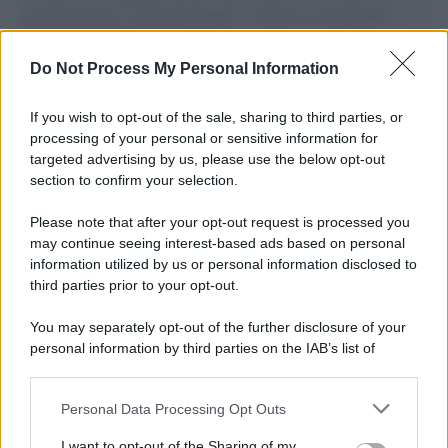
governo italiano e degli altri europei, il ritorno al colonialismo.
L'importanza dei movimenti.
Do Not Process My Personal Information
Perché i centri di intrattenimento per famiglie investono in
attrazioni ad alta tecnologia
If you wish to opt-out of the sale, sharing to third parties, or
processing of your personal or sensitive information for
targeted advertising by us, please use the below opt-out
section to confirm your selection.
Il conflitto /
La mafia russa e l'arma del caos
Please note that after your opt-out request is processed you
may continue seeing interest-based ads based on personal
information utilized by us or personal information disclosed to
third parties prior to your opt-out.
Tel Aviv /
Netanyahu si smarca da Trump: "Israele farà tutto
You may separately opt-out of the further disclosure of your
quello che è necessario per la sua sicurezza"
personal information by third parties on the IAB’s list of
downstream participants.
Personal Data Processing Opt Outs
This information may also be disclosed by us to third parties
La riflessione /
Pace, disarmo e Ucraina: il centrosinistra
on the IAB’s List of Downstream Participants that may further
I want to opt-out of the Sharing of my