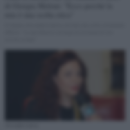
di Giorgia Meloni: "Ecco perché la
mia è una scelta etica"
Si chiama Alessandra Laterza e ha fatto una scelta sicuramente
difficile: "La mia libreria è un luogo di resistenza di vero
servizio sociale"
Alessandra Laterza