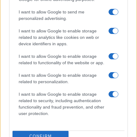
Prima Pagina
I want to allow Google to send me
personalized advertising.
Giornale dello
Chi siamo
I want to allow Google to enable storage
Spettacolo
related to analytics like cookies on web or
Contributors
device identifiers in apps.
Wondernet
Facebook
I want to allow Google to enable storage
Giuliana Sgrena
related to functionality of the website or app.
Twitter
I want to allow Google to enable storage
Google News
related to personalization.
Mastodon
I want to allow Google to enable storage
related to security, including authentication
Cookie Policy
functionality and fraud prevention, and other
user protection.
Preferenze Privacy
CONFIRM