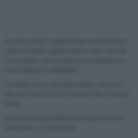
Di sentire attacchi e turpiloqui della capa bolsonariana
molti sono stanchi, qualcuno adesso è stanco anche di
doverla leggere, ed è per questa che ha compiuto una
scelta coraggiosa e indipendente.
Alessandra Laterza, una libraia di Roma, dice di aver
fatto una scelta etica nel non vendere il libro di Giorgia
Meloni.
Ha deciso che sugli scaffali del suo negozio non sarà
rintracciabile “Io sono Giorgia”.