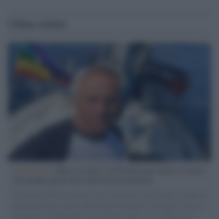
Ultime notizie
L'intervista /
Marco Croatti e la Flottilla per Gaza: le nostre
vele gonfie grazie alla sollevazione popolare
Il Senatore M5S racconta la sua esperienza sulle barche cariche di
aiuti umanitari assalite dall'esercito israeliano. Una guerra atroce,
il tentativo di disumanizzazione delle vittime, il servilismo del