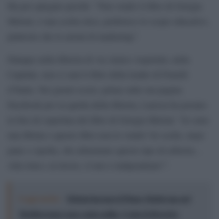
Ha poi spiegato perché: “Non vendo il libro di Giorgia
Meloni, è una scelta etica, preferisco lo scopo educativo,
piuttosto che le azioni di marketing”.
Dunque nella libreria di via Amico Aspertini, nella
Capitale, non ci sarà il libro della leader di Fratelli
d’Italia. Nei giorni scorsi, prima sulla sua pagina
Facebook poi su quella della libreria, Laterza ha postato
la foto di copertina del libro di Giorgia Meloni: “Io sono
una libraia e questo libro non lo vendo! So scelte, mejo
pane e cipolla, che alimentare questo tipo di editoria…
Alla lotta e al lavoro, il mio è indipendente!”.
Leggi anche:
Meloni incensa il Piano Mattei ma nel
Mediterraneo non conta nulla: Ceuta il diversivo