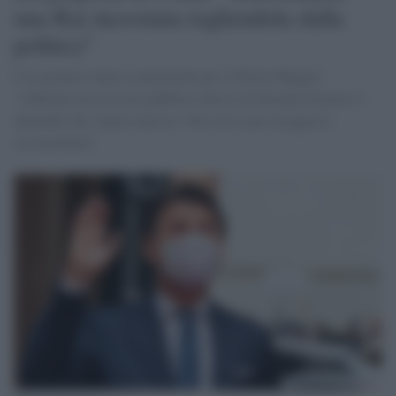
una Rai incrostata togliendola dalla
politica"
L'ex premier dopo le polemiche per il Primo Maggio:
"Abbiamo un servizio pubblico intriso di decenni di prassi e
abitudini che vanno rimosse. Ora serve una coraggiosa
ricostruzione"