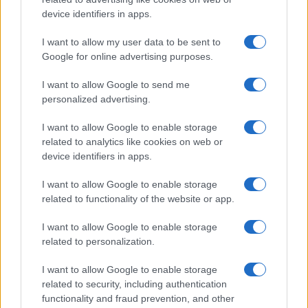
Megachip
Globalscience
device identifiers in apps.
GiULia
Globalsport
I want to allow my user data to be sent to
Google for online advertising purposes.
Prima Pagina
I want to allow Google to send me
personalized advertising.
Giornale dello
Chi siamo
I want to allow Google to enable storage
Spettacolo
related to analytics like cookies on web or
Contributors
device identifiers in apps.
Wondernet
Facebook
I want to allow Google to enable storage
Giuliana Sgrena
related to functionality of the website or app.
Twitter
I want to allow Google to enable storage
Google News
related to personalization.
Mastodon
I want to allow Google to enable storage
related to security, including authentication
Cookie Policy
functionality and fraud prevention, and other