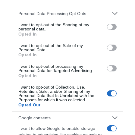
downstream participants.
Personal Data Processing Opt Outs
This information may also be disclosed by us to third parties
Tel Aviv /
Netanyahu si smarca da Trump: "Israele farà tutto
on the IAB’s List of Downstream Participants that may further
I want to opt-out of the Sharing of my
quello che è necessario per la sua sicurezza"
disclose it to other third parties.
personal data.
Opted In
Please note that this website/app uses one or more Google
services and may gather and store information including but
I want to opt-out of the Sale of my
Personal Data.
not limited to your visit or usage behaviour. You may click to
Opted In
grant or deny consent to Google and its third-party tags to
use your data for below specified purposes in below Google
I want to opt-out of processing my
consent section.
Personal Data for Targeted Advertising.
Opted In
I want to opt-out of Collection, Use,
Retention, Sale, and/or Sharing of my
Personal Data that Is Unrelated with the
Purposes for which it was collected.
Opted Out
Syndication
Culture
Google consents
Salute
Globalist
I want to allow Google to enable storage
related to advertising like cookies on web or