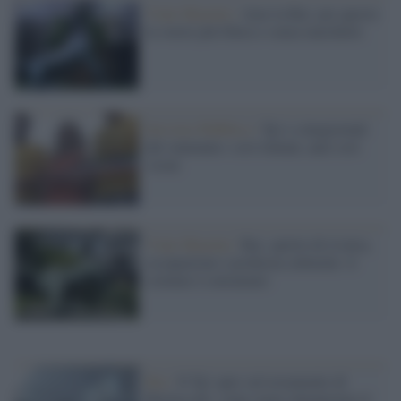
Viale Mazzini /
Amo la Rai: per questo
la vorrei più libera e senza marchette
Servizio Pubblico /
Tg1 e cinegiornali
del ventennio: così lontani, anzi così
vicini
Viale Mazzini /
Rai, spirito di rivalsa,
occupazione e pochezza culturale: il
crimine è consumato
Rai /
Il Tg1 apre sul testamento di
Berlusconi: come (non) interpretare il