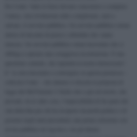
Per Conte “tutte le forze devono concorrere a compiere
l’unica, vera rivoluzione utile a migliorare, anzi a
salvare, il servizio pubblico. Un servizio pubblico ormai
intriso di decenni di prassi e abitudini che vanno
rimosse. Un servizio pubblico ormai incrostato che ci
obbliga a operare una coraggiosa ricostruzione. È una
questione centrale, che riguarda la nostra democrazia”.
E “se non riusciamo a convergere su questa premessa –
sollecita Conte – che almeno si discuta la proposta di
legge del MoVimento 5 Stelle che è già sul tavolo, che
prevede, tra le altre cose, l’impossibilità di far parte del
cda della Rai per chi ha ricoperto incarichi politici e di
governo negli anni precedenti; una prima selezione con
avviso pubblico di Agcom e, tra gli idonei,