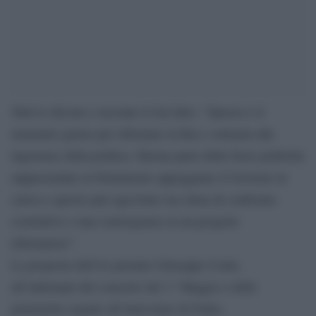
Tutti lo dicono e nessuno lo ha fatto: “Questo è il
momento giusto per riformare la Rai e sottrarla alle
ingerenze della politica. Buona parte delle forze politiche
rappresentate in Parlamento appoggiano il Governo in
carica e questo può agevolare un clima di confronto
costruttivo e una convergenza su un progetto
riformatore”.
La proposta dell’ex premier Giuseppe Conte,
all’indomani del concerto del 1° Maggio e delle
polemiche seguite all’intervento di Fedez.