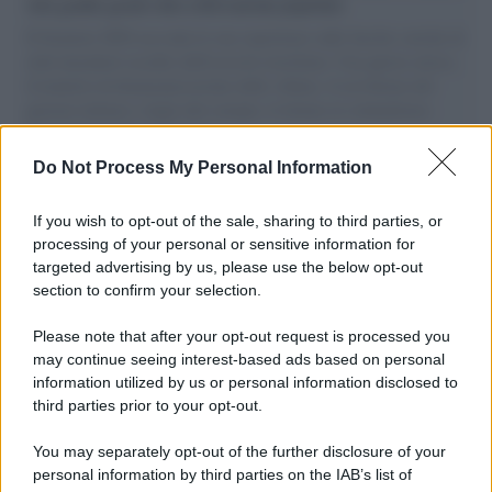
vele gonfie grazie alla sollevazione popolare
Il Senatore M5S racconta la sua esperienza sulle barche cariche di
aiuti umanitari assalite dall'esercito israeliano. Una guerra atroce,
il tentativo di disumanizzazione delle vittime, il servilismo del
governo italiano e degli altri europei, il ritorno al colonialismo.
L'importanza dei movimenti.
Do Not Process My Personal Information
L'anniversario /
90 anni di Yves Saint Laurent, tra moda e
scandali
If you wish to opt-out of the sale, sharing to third parties, or
processing of your personal or sensitive information for
targeted advertising by us, please use the below opt-out
section to confirm your selection.
Perché i centri di intrattenimento per famiglie investono in
attrazioni ad alta tecnologia
Please note that after your opt-out request is processed you
may continue seeing interest-based ads based on personal
information utilized by us or personal information disclosed to
third parties prior to your opt-out.
Il conflitto /
La mafia russa e l'arma del caos
You may separately opt-out of the further disclosure of your
personal information by third parties on the IAB’s list of