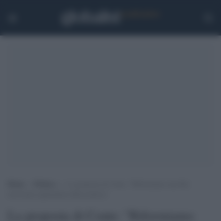
Home
>
Politica
>
La proposta di Conte: “Riformiamo una Rai
incrostata togliendola dalla politica”
La proposta di Conte: "Riformiamo