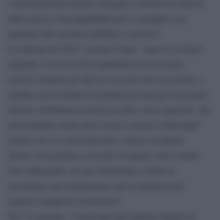
l’individuazione tramite sorteggio; il divieto di rinnovo
della carica; l’incompatibilità per i consiglieri con
qualsiasi altro incarico pubblico o privato”.
La riforma del 2015, sostiene Conte, “non si è rivelata
adeguata. Io stesso devo ammettere di non essere
riuscito, durante gli anni in cui sono stato al governo, a
incidere sino al punto di promuovere una pur necessaria
riforma. Dobbiamo riconoscere tutti, senza ipocrisie, che
non potranno essere nuovi nomi a salvare la Rai dagli
antichi vizi. La nuova Rai deve sorgere su pilastri
diversi. E la politica, con tutto il rispetto, deve restare
fuori dalla porta. Se non riformiamo a fondo la
governance non realizzeremo mai le premesse per
operare l’auspicata rivoluzione”.
Per l’ex premier “l’intervento più radicale impone di