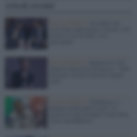
Articoli correlati
Servizio Pubblico /
Sul rinnovo dei
vertici Rai l'opposizione si divide: il Pd
diserta il voto ma M5s e Avs
partecipano
Servizio Pubblico /
RaiNews24, il Pd
chiede le dimissioni di Petrecca: "Alibi
farlocchi, elezioni in Francia coperte
male"
Servizio Pubblico /
TeleMeloni, la
denuncia di Riccardo Cucchi: "La
premier in onda 46 minuti su Rai News
senza contraddittorio"