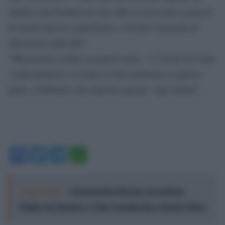
istituire una Fondazione che offra le necessarie garanzie
di autorevolezza e pluralismo e diventi l’azionista di
riferimento della Rai”.
“Misuriamoci subito su questo tema – è l’invito di Conte
-confrontiamoci con tutte le forze politiche su questo
punto. Dobbiamo una risposta urgente. Agli italiani”.
Facebook
Twitter
Telegram
WhatsApp
Leggi anche:
I documentari Rai che raccontano
l'Italia: da Mennea, a Tina Anselmi sino a Renzo Piano