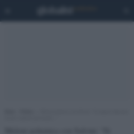
Home
>
Politica
>
Meloni polemica con Salvini: “Si tengono Speranza
ma poi vogliono processarlo…”
Meloni polemica con Salvini: “Si