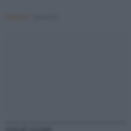
Argomenti:
giorgia meloni
Articoli correlati