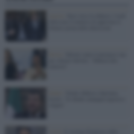
Austria /
Kurz verso la sfiducia: I verdi
falliscono il tentativo di approvare il
bilancio prima delle dimissioni
Destra /
Meloni contro Lamorgese (ma
per silurare Salvini): "Sfiducia alla
ministra"
Senato /
Niente sfiducia a Speranza,
Scotto: "Si chiude campagna ingiusta e
volgare"
Covid /
Il virologo Pregliasco dalla