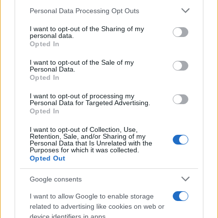
Personal Data Processing Opt Outs
This information may also be disclosed by us to third parties
Il medagliere /
Europei di nuoto: Pellecani guida una super
on the IAB’s List of Downstream Participants that may further
I want to opt-out of the Sharing of my
Italia
disclose it to other third parties.
personal data.
Opted In
Please note that this website/app uses one or more Google
services and may gather and store information including but
I want to opt-out of the Sale of my
Personal Data.
not limited to your visit or usage behaviour. You may click to
Opted In
grant or deny consent to Google and its third-party tags to
use your data for below specified purposes in below Google
I want to opt-out of processing my
consent section.
Personal Data for Targeted Advertising.
Opted In
I want to opt-out of Collection, Use,
Retention, Sale, and/or Sharing of my
Personal Data that Is Unrelated with the
Purposes for which it was collected.
Opted Out
Syndication
Culture
Google consents
Salute
Globalist
I want to allow Google to enable storage
related to advertising like cookies on web or
Megachip
Globalscience
device identifiers in apps.