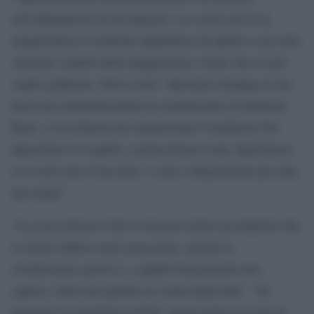
sull’adeguatezza di un ministro. Le scelte che fa la
maggioranza ovviamente dipendono da quello a cui sono
vincolati i partiti della maggioranza. Scelte che io non
voglio giudicare. Però si dice ‘Speranza rimanga al suo
posto ma calendarizziamo la commissione d’inchiesta’.
Bene, io la richiesta di commissione d’inchiesta l’ho
depositata il 16 aprile, a prima firma è mia, figuriamoci
se io non sono d’accordo, e sono a disposizione per dare
una mano”.
“La cosa curiosa è che si vota per tenere un ministro che
si ritiene debba essere processato, perché la
commissione questo è, e quindi francamente non
capisco. Però non giudico le scelte degli altri”. “Io –
aggiunge la presidente di Fdi, rimotivando la scelta di