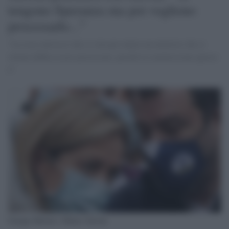
tengono Speranza ma poi vogliono
processarlo...”
"La cosa curiosa è che si vota per tenere un ministro che si
ritiene debba essere processato, perché la commissione questo
è"
Giorgia Meloni e Matteo Salvini