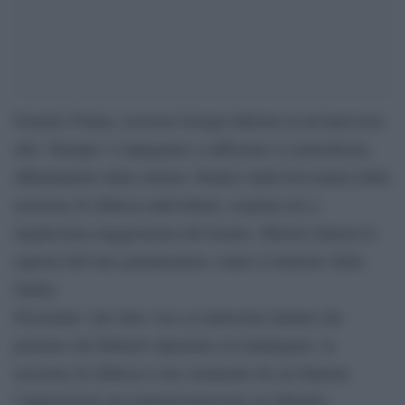
Fratelli d’Italia, assicura Giorgia Meloni in un’intervista
alla “Stampa” è impegnato a rafforzare il centrodestra,
difendendolo dalla sinistra. Reduce dalla bocciatura della
mozione di sfiducia individuale, respinta ieri a
larghissima maggioranza dal Senato, Meloni rilancia le
ragioni dell’atto parlamentare contro il ministro della
Salute.
Presentato “per dare voce ai tantissimi italiani che
pensano che Roberto Speranza sia inadeguato, la
mozione di sfiducia è uno strumento di cui dispone
l’opposizione per parlamentarizzare un dibattito