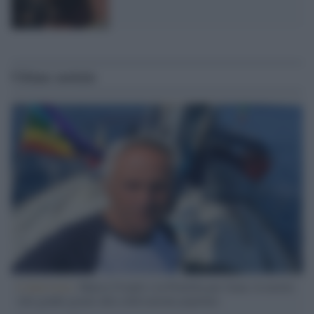
Ultime notizie
L'intervista /
Marco Croatti e la Flottilla per Gaza: le nostre
vele gonfie grazie alla sollevazione popolare