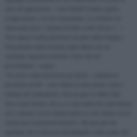
stare all’opposizione – sono Fratelli d’Italia, partito
d’opposizione e sto nel centrodestra. Le etichette mi
interessano poco. Ognuno ha fatto scelte diverse (…)
Non capisco molte polemiche da parte della stampa e
francamente anche da parte degli alleati che mi
sembrano ingenerosi perché si dice che noi
provochiamo”. (segue)
“Se avessi voluto provocare gli alleati – continua la
presidente di Fdi – avrei diretto la mia azione contro i
ministri del centrodestra. Non mi pare lo abbia fatto.
Non si può ritenere che se ci sono partiti del centrodestra
che si alleano con la sinistra anche io sono alleata con la
sinistra per la proprietà transitiva. Mi pare più che
legittimo che io faccia le mie battaglie contro gente che