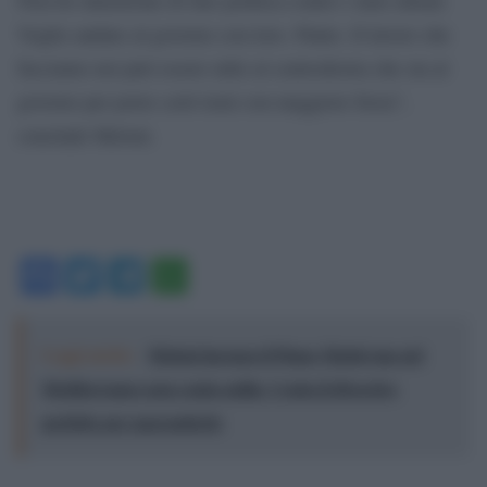
Voglio andare al governo con loro. Punto. Il lavoro che
facciamo noi può essere utile al centrodestra che sta al
governo per porre certi temi con maggiore forza”,
conclude Meloni.
Facebook
Twitter
Telegram
WhatsApp
Leggi anche:
Meloni incensa il Piano Mattei ma nel
Mediterraneo non conta nulla: Ceuta il diversivo
perfetto per nasconderlo