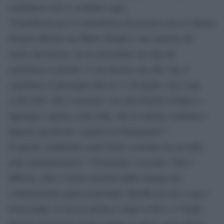
combattevo ieri e combatto oggi.
“Il problema per il centrodestra di governo non si chiama
Giorgia Meloni ma Mario Draghi e una sinistra che
vuole stravincere. Se ho presentato un odg sul
coprifuoco è perché c’è un decreto che dice che il
coprifuoco è prorogato fino al 31 di luglio, che è una
scelta folle. Ma è normale o no che Fratelli d’Italia si
opponga a queste scelte folli, che la sinistra continua a
imporre perché ha i numeri in Parlamento?”.
In queste condizioni come farete a trovare un accordo
sulle amministrative? “Troveremo l’accordo. Non è
difficile, tutto è molto montato dalla stampa che
continuamente parla di presunte diatribe tra noi, Lega e
Forza Italia. Io faccio politica contro il Pd e i 5 Stelle.
Non ho intenzione di fare politica contro i miei alleati.