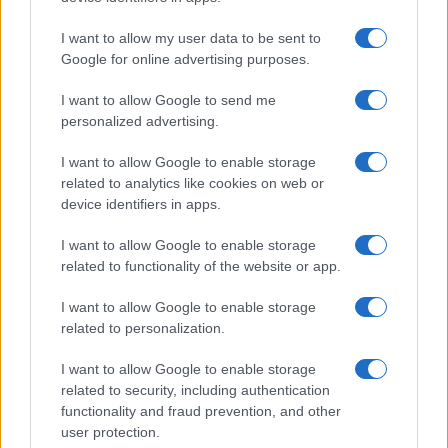
GiULia
Globalsport
I want to allow my user data to be sent to
Google for online advertising purposes.
Prima Pagina
I want to allow Google to send me
personalized advertising.
Giornale dello
Chi siamo
I want to allow Google to enable storage
Spettacolo
related to analytics like cookies on web or
Contributors
device identifiers in apps.
Wondernet
Facebook
I want to allow Google to enable storage
Giuliana Sgrena
related to functionality of the website or app.
Twitter
I want to allow Google to enable storage
Google News
related to personalization.
Mastodon
I want to allow Google to enable storage
related to security, including authentication
Cookie Policy
functionality and fraud prevention, and other
user protection.
Preferenze Privacy