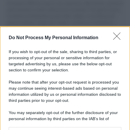
Il Senatore M5S racconta la sua esperienza sulle barche cariche di
aiuti umanitari assalite dall'esercito israeliano. Una guerra atroce,
il tentativo di disumanizzazione delle vittime, il servilismo del
governo italiano e degli altri europei, il ritorno al colonialismo.
L'importanza dei movimenti.
Do Not Process My Personal Information
Tel Aviv /
La “vittoria totale” di Israele significa una guerra
senza fine
If you wish to opt-out of the sale, sharing to third parties, or
processing of your personal or sensitive information for
targeted advertising by us, please use the below opt-out
section to confirm your selection.
Vangelo /
La vita si intreccia con le paure come il giorno
succede alla notte
Please note that after your opt-out request is processed you
may continue seeing interest-based ads based on personal
information utilized by us or personal information disclosed to
third parties prior to your opt-out.
La scoperta /
Oplontis, le vittime dell’eruzione del Vesuvio
You may separately opt-out of the further disclosure of your
furono più numerose del previsto
personal information by third parties on the IAB’s list of
downstream participants.