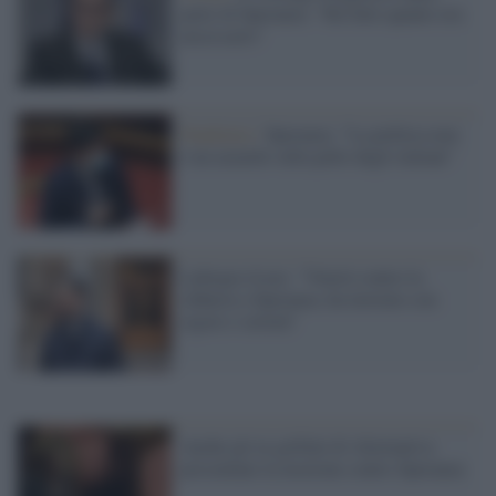
parte di Speranza: "Ha fatto quanto era
necessario"
Pandemia /
Speranza: "La politica non
è un azzardo sulla pelle degli italiani"
Laforgia (Leu): "Voterò contro la
sfiducia a Speranza, ha lavorato con
rigore e serietà"
Anche gli ex grillini di Alternativa
presentano la mozione contro Speranza