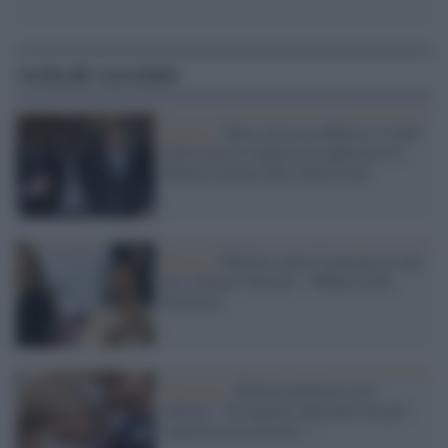
Articoli correlati
Austria /
Kurz verso la sfiducia: I verdi
falliscono il tentativo di approvare il
bilancio prima delle dimissioni
Destra /
Meloni contro Lamorgese (ma
per silurare Salvini): "Sfiducia alla
ministra"
Tensione /
Meloni polemica con
Salvini: “Si tengono Speranza ma poi
vogliono processarlo...”