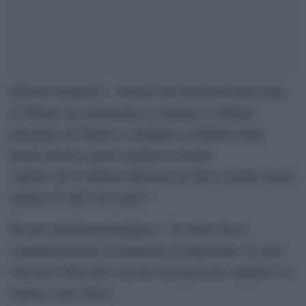
Fabrizio Pregliasco, virologo dell’università degli Studi
di Milano, ha commentato le mozioni di sfiducia,
presentata da Meloni e compagni, al ministro della
Salute discusse questa mattina in Senato.
“Quello che il ministro Speranza ha fatto è quanto sinora
ritengo sia stato necessario”.
Ha poi sottolineato Pregliasco: “Io credo che la
continuità durante la pandemia sia importante. È ovvio
che non è bello fare cose che non piacciono, quindi ci si
espone a una critica”