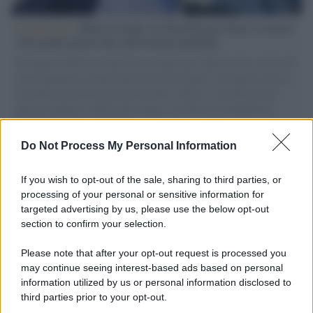
L'intervista /
Marco Croatti e la Flottilla per Gaza: le nostre
vele gonfie grazie alla sollevazione popolare
Il Senatore M5S racconta la sua esperienza sulle barche cariche di
aiuti umanitari assalite dall'esercito israeliano. Una guerra atroce,
il tentativo di disumanizzazione delle vittime, il servilismo del
governo italiano e degli altri europei, il ritorno al colonialismo.
L'importanza dei movimenti.
Do Not Process My Personal Information
Palestina /
Il Board of Peace di Trump assegna il primo
contratto per un rudimentale avamposto militare a Gaza
If you wish to opt-out of the sale, sharing to third parties, or
processing of your personal or sensitive information for
targeted advertising by us, please use the below opt-out
section to confirm your selection.
L'evento /
La Sila diventa un palcoscenico naturale: nasce “A
Farla Amare Comincia Tu – Opera Sila”
Please note that after your opt-out request is processed you
may continue seeing interest-based ads based on personal
information utilized by us or personal information disclosed to
third parties prior to your opt-out.