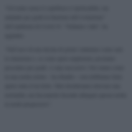
“Un’estate senza il coprifuoco è ipotizzabile, ma
andando per gradi in funzione dell’evoluzione”
dell’epidemia di Covid-19. “Vediamo i dati”, ha
aggiunto.
“Nell’arco di una decina di giorni valutiamo come sarà
la situazione e, se come spero migliorerà, possiamo
procedere per gradi. A step successivi. Noi siamo come
in una molla stretta – ha ribadito – non dobbiamo farla
aprire tutta d’un botto. Tutti desideriamo ritrovare una
normalità, ma facciamolo facendo allargare questa molla
in modo progressivo”.