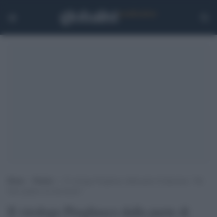
Home
>
Notizie
>
Il virologo Pregliasco dalla parte di Speranza: “Ha
fatto quanto era necessario”
Il virologo Pregliasco dalla parte di