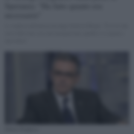
Speranza: "Ha fatto quanto era
necessario"
Lo studioso dell'università degli Studi di Milano: "È ovvio che
non è bello fare cose che non piacciono, quindi ci si espone a
una critica"
Fabrizio Pregliasco