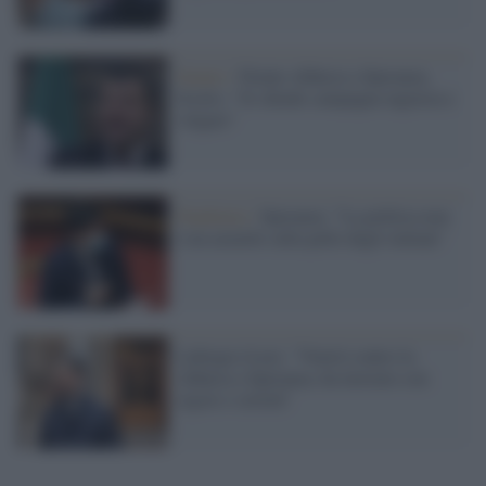
Senato /
Niente sfiducia a Speranza,
Scotto: "Si chiude campagna ingiusta e
volgare"
Pandemia /
Speranza: "La politica non
è un azzardo sulla pelle degli italiani"
Laforgia (Leu): "Voterò contro la
sfiducia a Speranza, ha lavorato con
rigore e serietà"