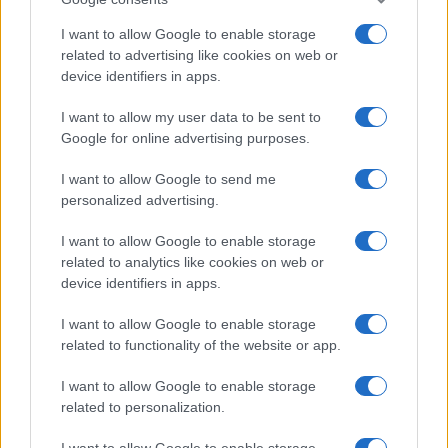
Salute
Globalist
I want to allow Google to enable storage
related to advertising like cookies on web or
Megachip
Globalscience
device identifiers in apps.
GiULia
Globalsport
I want to allow my user data to be sent to
Google for online advertising purposes.
Prima Pagina
I want to allow Google to send me
personalized advertising.
Giornale dello
Chi siamo
I want to allow Google to enable storage
Spettacolo
related to analytics like cookies on web or
Contributors
device identifiers in apps.
Wondernet
Facebook
I want to allow Google to enable storage
Giuliana Sgrena
related to functionality of the website or app.
Twitter
I want to allow Google to enable storage
Google News
related to personalization.
Mastodon