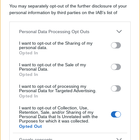
Il ricordo /
Le radici di Francesco Guccini
You may separately opt-out of the further disclosure of your
personal information by third parties on the IAB’s list of
downstream participants.
Personal Data Processing Opt Outs
This information may also be disclosed by us to third parties
L'anniversario /
90 anni di Yves Saint Laurent, tra moda e
on the IAB’s List of Downstream Participants that may further
I want to opt-out of the Sharing of my
scandali
disclose it to other third parties.
personal data.
Opted In
Please note that this website/app uses one or more Google
services and may gather and store information including but
I want to opt-out of the Sale of my
Personal Data.
not limited to your visit or usage behaviour. You may click to
Opted In
grant or deny consent to Google and its third-party tags to
use your data for below specified purposes in below Google
I want to opt-out of processing my
consent section.
Personal Data for Targeted Advertising.
Opted In
I want to opt-out of Collection, Use,
Retention, Sale, and/or Sharing of my
Personal Data that Is Unrelated with the
Purposes for which it was collected.
Opted Out
Syndication
Culture
Google consents