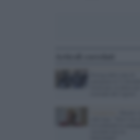
Articoli correlati
Proroga dello stato di
emergenza al 31 dicembr
Green pass al chiuso per
ristoranti dal 5 agosto
Coronavirus /
Moratti v
sulla luna: "Non è vero 
in Lombardia la campa
vaccinale non sta
funzionando"