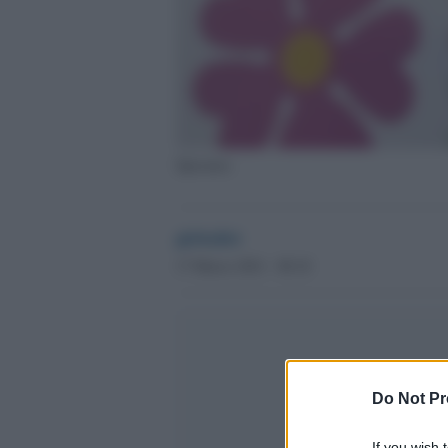
Speranza
globalist
17 Marzo 2021 - 08.18
Do Not Pr
If you wish 