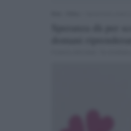
Home
>
Politica
>
Speranza dà per scontato i
Speranza dà per sco
domani riprenderan
Il ministro della Salute: "Su AstraZenec