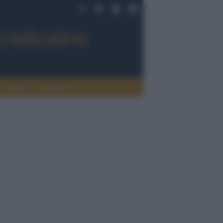
Sport
Tendenze