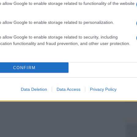
Il Se
 ministro – Quindi una situazione non semplice
o allow Google to enable storage related to functionality of the website
barch
 l’impegno di tutte le istituzioni”.
dall'e
n è paragonabile a quella del 2020. Allora non
tentat
o allow Google to enable storage related to personalization.
servil
sima parte di strumenti che abbiamo oggi, a
europ
o allow Google to enable storage related to security, including
, ma soprattutto i vaccini che sono il vero fatto
dei m
cation functionality and fraud prevention, and other user protection.
izione e molte dosi sono in arrivo: oggi
Il lu
ia”, ha ribadito Speranza.
della
CONFIRM
Data Deletion
Data Access
Privacy Policy
L'ann
pp
Laure
Perch
famig