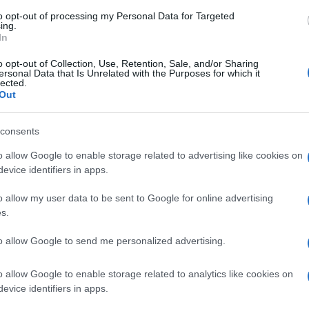
zione a monitorare sugli eventi avversi. La
to opt-out of processing my Personal Data for Targeted
ionale delle somministrazioni di AstraZeneca è
ing.
In
e regolatorie nazionali e poi dei ministri della
o opt-out of Collection, Use, Retention, Sale, and/or Sharing
ersonal Data that Is Unrelated with the Purposes for which it
lected.
do a due interventi normativi: uno per favorire
Ulti
Out
eri nella campagna di vaccinazioni per favorirne
consents
o allow Google to enable storage related to advertising like cookies on
evice identifiers in apps.
lia, Speranza
o allow my user data to be sent to Google for online advertising
ammette che “non è semplice e
s.
lese si trasmette più velocemente del 35-40% e ha
to allow Google to send me personalized advertising.
asi. Sono presenti anche la variante sudafricana,
L'int
quella brasiliana soprattutto nel Centro Italia”.
Gaza:
o allow Google to enable storage related to analytics like cookies on
0mila per l’ingresso in zona rossa speriamo di
solle
evice identifiers in apps.