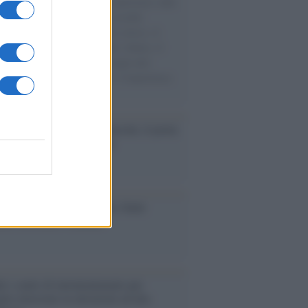
natore M5S racconta la sua esperienza sulle
e cariche di aiuti umanitari assalite
sercito israeliano. Una guerra atroce, il
ivo di disumanizzazione delle vittime, il
ismo del governo italiano e degli altri
ei, il ritorno al colonialismo. L'importanza
ovimenti.
tto /
Addio a Francesco Guccini, il poeta
 canzone d’autore italiana
iversario /
90 anni di Yves Saint
nt, tra moda e scandali
é i centri di intrattenimento per
lie investono in attrazioni ad alta