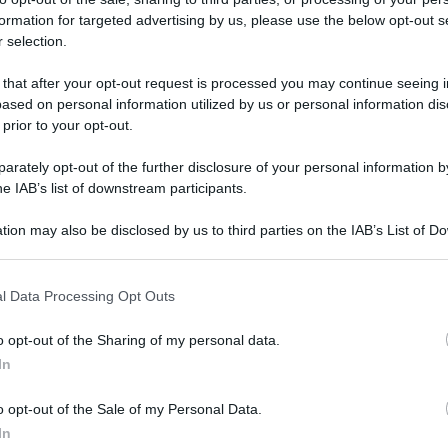
formation for targeted advertising by us, please use the below opt-out s
 selection.
 that after your opt-out request is processed you may continue seeing i
ased on personal information utilized by us or personal information dis
 prior to your opt-out.
peranza nel suo intervento alle Commissione
rately opt-out of the further disclosure of your personal information by
he IAB’s list of downstream participants.
 Senato sulle linee programmatiche del suo
 pandemia di Covid-19 ha detto: sul vaccino
tion may also be disclosed by us to third parties on the IAB’s List of 
 that may further disclose it to other third parties.
ni rassicurazioni dall’Ema”, ma intanto in
 that this website/app uses one or more Google services and may gath
e va avanti e avrà un’accelerazione con l’arrivo
l Data Processing Opt Outs
including but not limited to your visit or usage behaviour. You may click 
stre”.
 to Google and its third-party tags to use your data for below specifi
o opt-out of the Sharing of my personal data.
ogle consent section.
 incrina la fiducia nell’arma fondamentale per
In
, spiegando che “il Governo italiano ha la
o opt-out of the Sale of my Personal Data.
etendiamo massimo livello di sicurezza e
In