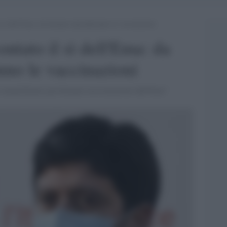
l sì dell’Ema: da domani riprenderanno le vaccinazioni
ntato il sì dell'Ema: da
no le vaccinazioni
a auspichiamo già domani rassicurazioni dall'Ema"