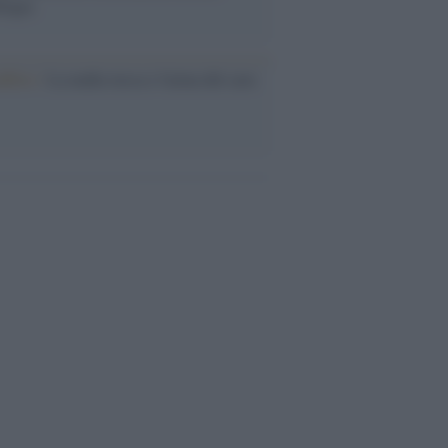
logia
nflitto /
La mafia russa e l'arma del caos