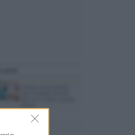
i anche
Il piano vaccini in Italia:
ogni settimana 470 mila
dosi, ecco i turni a seconda
dell'età
sonal or