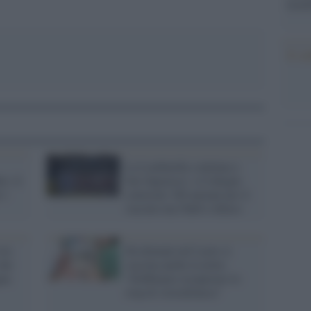
tecno
Il co
La Lombardia continua a
e: il
fare figuracce: a Codogno
 i
convocati 100 anziani per il
vaccino ma l'hub è chiuso
ive
Da domani nel Lazio si
che
vaccina anche la notte:
gna
"Dobbiamo recuperare lo
stop di AstraZeneca"