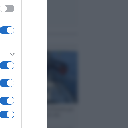
me notizie
ervista /
Marco Croatti e la Flottilla per
 le nostre vele gonfie grazie alla
vazione popolare