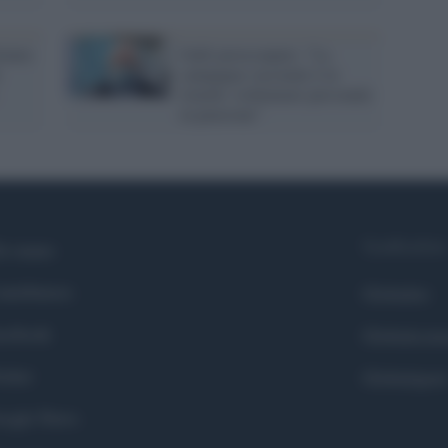
tiamo
Galli preoccupato: "La
campagna vaccinale è in
ritardo: richiamare personale
in pensione"
Syndication
i siamo
ntributors
Globalist
cebook
Globalscie
itter
Globalsport
ogle News