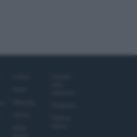
Culture
Giornale
dello
Salute
Spettacolo
Megachip
nce
Wondernet
GiULia
Giuliana
Sgrena
Prima
Pagina