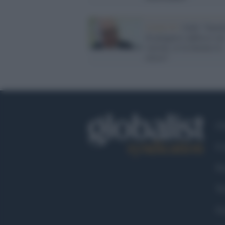
Covid-19 /
Galli:"Smet
di piangerci addosso sui
vaccini, ce la faremo lo
stesso"
Ch
Co
Fa
Tw
Go