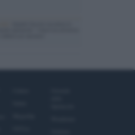
cordo /
Quando Guccini raccontava le
ache epafaniche": l'intervista all'artista
i definiva un 'narratore'
Culture
Giornale
dello
Salute
Spettacolo
Megachip
nce
Wondernet
GiULia
Giuliana