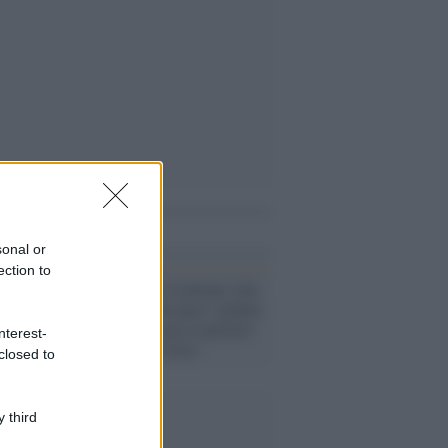
i anche
sonal or
ection to
La Lega vuole Centinaio alla
Salute: il ‘Bolsonaro’ padano
che invitava a non rispettare
nterest-
le regole nelle feste
closed to
 third