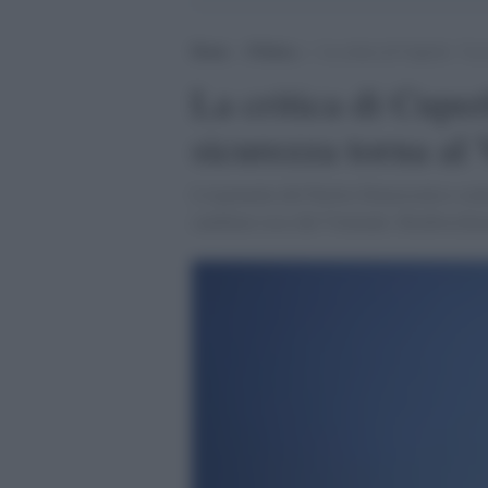
Home
>
Politica
>
La critica di Cuperlo: “La 
La critica di Cuper
sicurezza torna al
L'esponente del Partito Democratico contr
cambiare esce dal Viminale. Rimbocchia