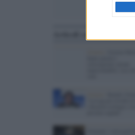
Articoli correlati
Governo /
Governo Melo
hanno giurato i
sottosegretari (alcuni
impresentabili): ecco ch
sono
Governo /
Bonelli (Verd
"La Lega pro-trivelle in 
i dicasteri ecologici, è u
pessimo segnale"
Nominati i sottosegretar