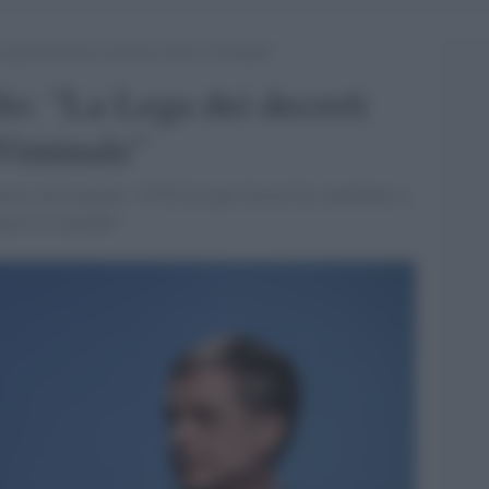
Lega dei decreti sicurezza torna al Viminale”
lo: "La Lega dei decreti
 Viminale"
ario alle nomine: "Il Pd che quei decreti ha contribuito a
moci le maniche"