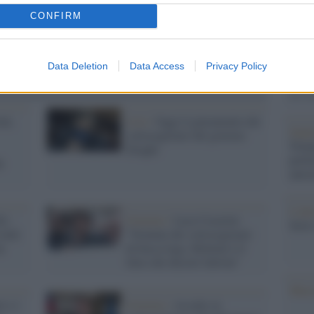
Il Se
barch
CONFIRM
dall'e
tentat
servil
Data Deletion
Data Access
Privacy Policy
europ
dei m
ni,
Live /
Oggi il giuramento dei
Impe
sottosegretari del governo
Trump
Draghi
perfo
i
autor
L'att
i):
Governo /
Luca Casarini:
Seri
tutti
"Nomine dei sottosegretari
n
di bassa lega, Molteni è il
falco dei decreti Salvini"
Musi
i e i
Governo /
Assalto ai