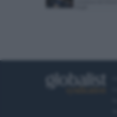
viceministri del Govern
Draghi
Ch
Co
Fa
Tw