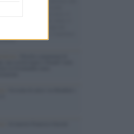
natore M5S racconta la sua esperienza sulle
e cariche di aiuti umanitari assalite
sercito israeliano. Una guerra atroce, il
ivo di disumanizzazione delle vittime, il
ismo del governo italiano e degli altri
ei, il ritorno al colonialismo. L'importanza
ovimenti.
rialismo /
Petrolio e prepotenze di
: una società legata a 'Donald' vuole
rare la Groenlandia senza
izzazione
esa /
Un estate di calcio: tra Mondiali e
e A
ca /
Al maestro Francesco Guccini