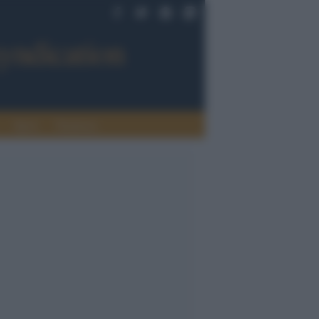
Sport
Tendenze