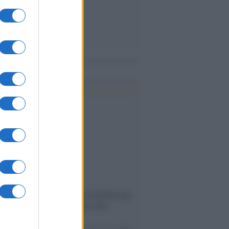
me notizie
ervista /
Marco Croatti e la Flottilla per
 le nostre vele gonfie grazie alla
vazione popolare