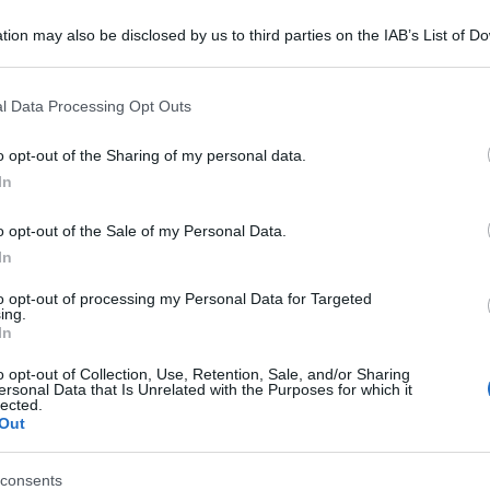
tion may also be disclosed by us to third parties on the IAB’s List of 
 that may further disclose it to other third parties.
 that this website/app uses one or more Google services and may gath
l Data Processing Opt Outs
including but not limited to your visit or usage behaviour. You may click 
 to Google and its third-party tags to use your data for below specifi
o opt-out of the Sharing of my personal data.
ogle consent section.
In
overno Draghi ha generato reazioni contrarie
o opt-out of the Sale of my Personal Data.
gioranza.
In
 non è il primo a mettere in guardia sui nomi
to opt-out of processing my Personal Data for Targeted
ing.
eni al ministero dell’Interno o Lucia Borgonzoni
In
o opt-out of Collection, Use, Retention, Sale, and/or Sharing
ersonal Data that Is Unrelated with the Purposes for which it
lected.
a di Mediterranea Saving Humans, aveva
Out
i decreti Salvini” e si era lamentato di come la
consents
assa lega”.