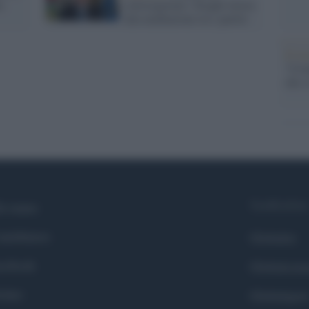
o
sottosegretari: Draghi lavora
alla mediazione tra i partiti
Il ri
"Cron
che s
Syndication
i siamo
ntributors
Globalist
cebook
Globalscie
itter
Globalsport