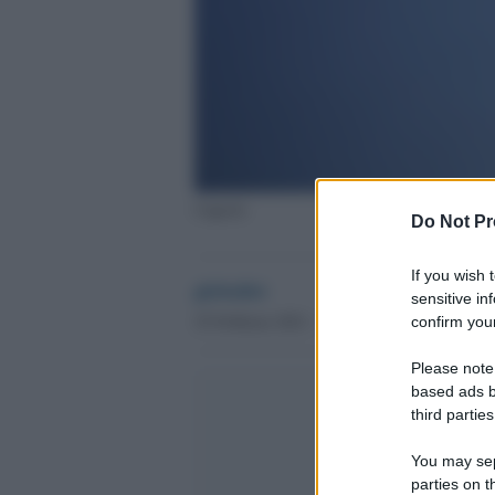
Cuperlo
Do Not Pr
If you wish 
globalist
sensitive in
25 Febbraio 2021 - 11.52
confirm your
Please note
based ads b
third parties
You may sepa
parties on t