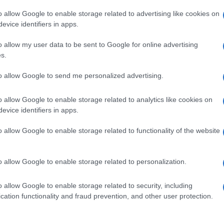
o allow Google to enable storage related to advertising like cookies on
na al Viminale. Il Pd che quei decreti ha
evice identifiers in apps.
iminale. Rimbocchiamoci le maniche perché la
o allow my user data to be sent to Google for online advertising
elle coscienze di chi crede che i principi non
s.
Ulti
orse è tempo di parlare meno e fare di più”, ha
to allow Google to send me personalized advertising.
o allow Google to enable storage related to analytics like cookies on
evice identifiers in apps.
o allow Google to enable storage related to functionality of the website
pp
o allow Google to enable storage related to personalization.
o allow Google to enable storage related to security, including
L'int
cation functionality and fraud prevention, and other user protection.
Gaza:
solle