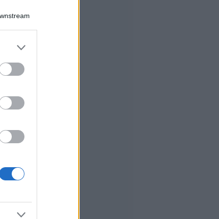
Downstream
er and store
to grant or
ed purposes