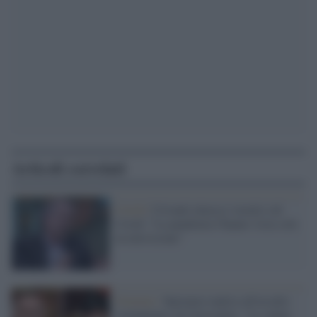
Articoli correlati
Covid /
Crisanti attacca i tecnici sul
Covid: "La pandemia l'hanno vista solo
in televisione"
Governo /
Speranza replica all'assalto
(trumpiano) di Garavaglia: "La salute