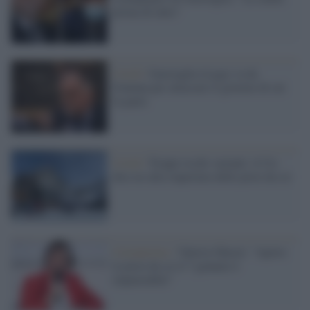
prima di tutto"
Covid /
Garavaglia (Lega) va da
Fontana per attaccare il governo di cui
fa parte
Covid /
Troppi rischi varianti: il Cts
dice no alla riapertura delle piste da sci
Coronavirus /
Valeria Ghezzi: "Aprire
le piste da sci il 7 gennaio è
impensabile"