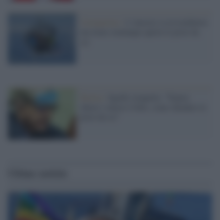
Coronavirus /
L'Austria va in lockdown
ma tiene comunque aperte le piste da
sci
Destra /
Sgarbi straparla: "Tenere
chiusi i musei è folle, come chiudere le
piste da sci"
Ultime notizie