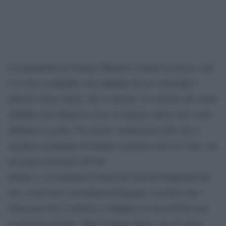
La narrazione di Giorgia Meloni è sempre la stessa: non
è il virus a impedire che impianti da sci, ristoranti e
palestre siano chiusi, ma la sinistra. La sinistra che vuole
chiudere gli italiani in casa, la sinistra cattiva che vuole
affamare la gente. Fra un po’ comincerà a dire che a
uccidere centianaia di italiani al giorno non è il virus, ma
un grigio emissario del Pd.
Intanto, si accontenta di attaccare Nicola Zingaretti che
ieri, come tutti i presidenti di Regione, ha detto che i
ristori per chi è costretto a chiudere la sua attività sono
la priorità assoluta. Tutti lo hanno detto, ma gli strali