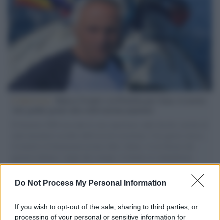
L'intervista /
Marco Croatti e la Flottilla per Gaza: le nostre
vele gonfie grazie alla sollevazione popolare
Il Senatore M5S racconta la sua esperienza sulle barche cariche di
aiuti umanitari assalite dall'esercito israeliano. Una guerra atroce,
il tentativo di disumanizzazione delle vittime, il servilismo del
governo italiano e degli altri europei, il ritorno al colonialismo.
L'importanza dei movimenti.
Do Not Process My Personal Information
La scoperta /
Oplontis, le vittime dell’eruzione del Vesuvio
furono più numerose del previsto
If you wish to opt-out of the sale, sharing to third parties, or
processing of your personal or sensitive information for