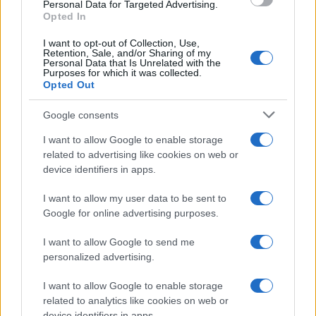
consent section.
Personal Data for Targeted Advertising.
Opted In
I want to opt-out of Collection, Use,
Retention, Sale, and/or Sharing of my
Personal Data that Is Unrelated with the
Purposes for which it was collected.
Opted Out
Syndication
Culture
Google consents
Salute
Globalist
I want to allow Google to enable storage
related to advertising like cookies on web or
Megachip
Globalscience
device identifiers in apps.
GiULia
Globalsport
I want to allow my user data to be sent to
Google for online advertising purposes.
Prima Pagina
I want to allow Google to send me
personalized advertising.
Giornale dello
Chi siamo
I want to allow Google to enable storage
Spettacolo
related to analytics like cookies on web or
Contributors
device identifiers in apps.