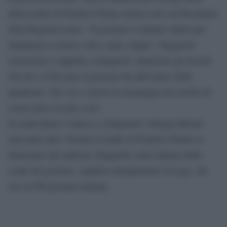
della leader di Fratelli d’Italia cadono solo sul Presidente
della Regione Lazio: “Il governo si adoperi subito per
indennizzi e ristori a chi è stato colpito’. Zingaretti
smemorato si appella a Zingaretti. Qualcuno gli ricordi
che lui e il Pd sono al governo fin dall’inizio della
pandemia. Chi vive e lavora in montagna non merita di
essere preso in giro così”.
In realtà dietro l’attacco a Zingaretti, Giorgia Meloni
nasconde altro. Perché la leader di Fratelli d’Italia sa
benissimo che indicare Zingaretti come fautore delle
scelte del governo, significa delegittimare la Lega, che
ora col Pd governa insieme.