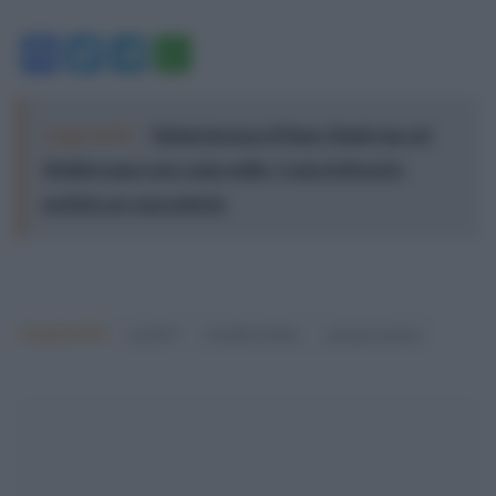
Facebook
Twitter
Telegram
WhatsApp
Leggi anche:
Meloni incensa il Piano Mattei ma nel
Mediterraneo non conta nulla: Ceuta il diversivo
perfetto per nasconderlo
Argomenti:
covid-19
fratelli d'italia
giorgia meloni