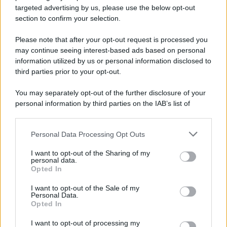
targeted advertising by us, please use the below opt-out
section to confirm your selection.
Il medagliere /
Europei di nuoto: Pellecani guida una super
Italia
Please note that after your opt-out request is processed you
may continue seeing interest-based ads based on personal
information utilized by us or personal information disclosed to
third parties prior to your opt-out.
Il centenario /
A L'Aquila arriva la mostra "TITO, 100 anni
You may separately opt-out of the further disclosure of your
attraverso la forma"
personal information by third parties on the IAB’s list of
downstream participants.
Personal Data Processing Opt Outs
This information may also be disclosed by us to third parties
L'attesa /
Un estate di calcio: tra Mondiali e Serie A
on the IAB’s List of Downstream Participants that may further
I want to opt-out of the Sharing of my
disclose it to other third parties.
personal data.
Opted In
Please note that this website/app uses one or more Google
services and may gather and store information including but
I want to opt-out of the Sale of my
Personal Data.
not limited to your visit or usage behaviour. You may click to
Opted In
grant or deny consent to Google and its third-party tags to
use your data for below specified purposes in below Google
I want to opt-out of processing my