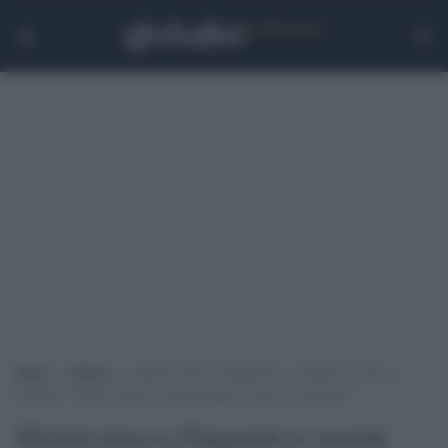
Home
>
Politica
>
Meloni attacca Zingaretti (e manda frecciate a
Salvini): “Ristori subito, basta prendere in giro i lavoratori”
Meloni attacca Zingaretti (e manda