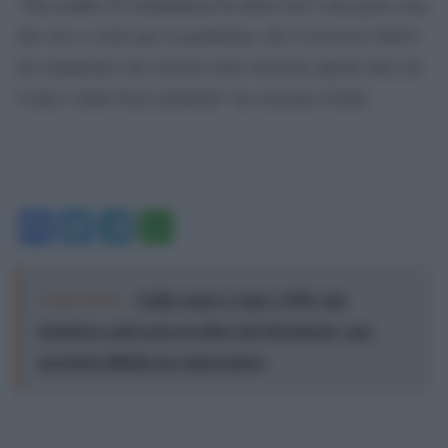
“Sul reddito di cittadinanza ha detto che è una gran cosa,
che ora ci vuole per la pandemia, che il recovery fund è
da completare che resterà come lavorone quello fatto da
Conte e dalle forze politiche” ha concluso Grillo.
Facebook
Twitter
Telegram
WhatsApp
Leggi anche:
Grillo contro Conte e M5S: dal
fondatore anti-casta al critico del Movimento, una
parabola difficile da comprendere