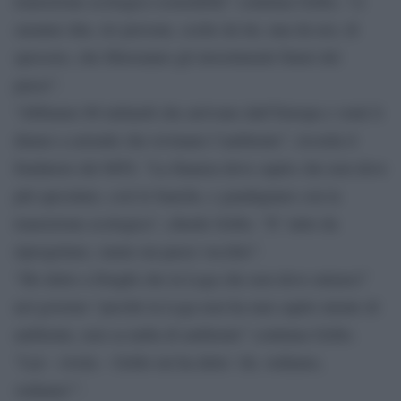
transizione ecologico-sostenibile” continua Grillo, “ci
saranno due, tre persone, scelte da lui, una da noi, di
spessore, che filtreranno gli investimenti futuri del
paese”.
“Abbiamo 80 miliardi che arrivano dall’Europa e venti li
diamo a aziende che rovinano l’ambiente”, ricorda il
fondatore del M5S. “La finanza deve capire che non deve
più speculare, così le banche, e guadagnare con la
transizione ecologica”, chiede Grillo. “E’ tutto da
riprogettare, siamo un paese vecchio”.
“Ho detto a Draghi che la Lega che non deve entrarci”
nel governo “perché la Lega non ha mai capito niente di
ambiente, non sa nulla di ambiente” continua Grillo.
“Lui – rivela – Grillo mi ha detto ‘eh, vediamo,
vediamo’”.