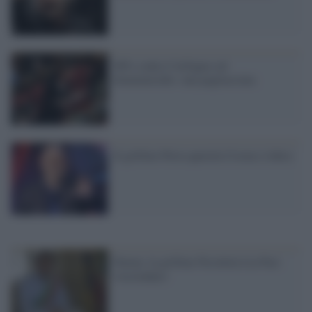
M5s contro Carfagna sul
femminicidio: una pagliacciata
Il grillino Perra querela Crozza (video)
Parma: la grillina Nicoletta Lia Paci
vicesindaco