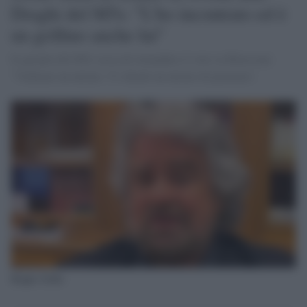
Draghi del M5s: "L'ho incontrato ed è
un grillino anche lui"
Il garante del M5s cerca di rimandare il voto su Rousseau:
"Vediamo un attimo. Vi chiedo un attimo di pazienza".
Beppe Grillo