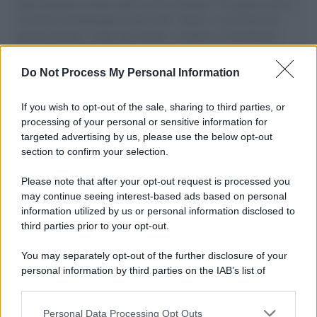
aiuti umanitari assalite dall'esercito israeliano. Una guerra atroce,
il tentativo di disumanizzazione delle vittime, il servilismo del
governo italiano e degli altri europei, il ritorno al colonialismo.
L'importanza dei movimenti.
Do Not Process My Personal Information
Tel Aviv /
La “vittoria totale” di Israele significa una guerra
senza fine
If you wish to opt-out of the sale, sharing to third parties, or
processing of your personal or sensitive information for
targeted advertising by us, please use the below opt-out
section to confirm your selection.
Vangelo /
La vita si intreccia con le paure come il giorno
succede alla notte
Please note that after your opt-out request is processed you
may continue seeing interest-based ads based on personal
information utilized by us or personal information disclosed to
third parties prior to your opt-out.
La scoperta /
Oplontis, le vittime dell’eruzione del Vesuvio
You may separately opt-out of the further disclosure of your
furono più numerose del previsto
personal information by third parties on the IAB’s list of
downstream participants.
Personal Data Processing Opt Outs
This information may also be disclosed by us to third parties