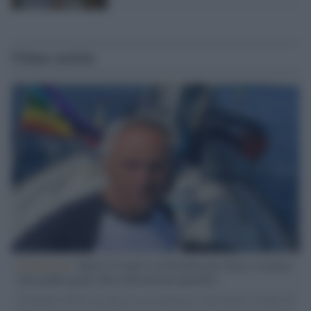
Ultime notizie
L'intervista /
Marco Croatti e la Flottilla per Gaza: le nostre
vele gonfie grazie alla sollevazione popolare
Il Senatore M5S racconta la sua esperienza sulle barche cariche di