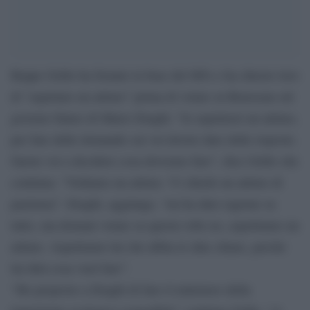
Beppe Grillo ha frenato la base del M5s e ha chiesto loro
di “aspettare un attimo” prima di votare su Rousseau sul
governo futuro di Mario Draghi: “Io aspetterei un attimo,
per fare delle domande cui voi dovete dare delle risposte.
Sarete voi a decidere cosa dovremo fare”, dice Grillo che
continua: “Vediamo un attimo. Vi chiedo un attimo di
pazienza”. Draghi, aggiunge, “mi ha dato ragione su
tutto, ma domani votare su queste robe no, aspettiamo un
attimo. Aspettiamo lui che abbia le idee chiare, perché
lui dirà cosa vuol fare”.
“Ho proposto a Draghi di fare il ministero della