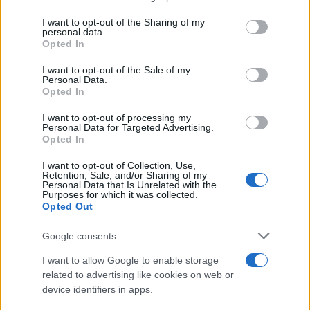
Il medagliere /
Europei di nuoto: Pellecani guida una super
on the IAB’s List of Downstream Participants that may further
I want to opt-out of the Sharing of my
Italia
disclose it to other third parties.
personal data.
Opted In
Please note that this website/app uses one or more Google
services and may gather and store information including but
I want to opt-out of the Sale of my
Personal Data.
not limited to your visit or usage behaviour. You may click to
Opted In
grant or deny consent to Google and its third-party tags to
use your data for below specified purposes in below Google
I want to opt-out of processing my
consent section.
Personal Data for Targeted Advertising.
Opted In
I want to opt-out of Collection, Use,
Retention, Sale, and/or Sharing of my
Personal Data that Is Unrelated with the
Purposes for which it was collected.
Opted Out
Syndication
Culture
Google consents
Salute
Globalist
I want to allow Google to enable storage
related to advertising like cookies on web or
Megachip
Globalscience
device identifiers in apps.