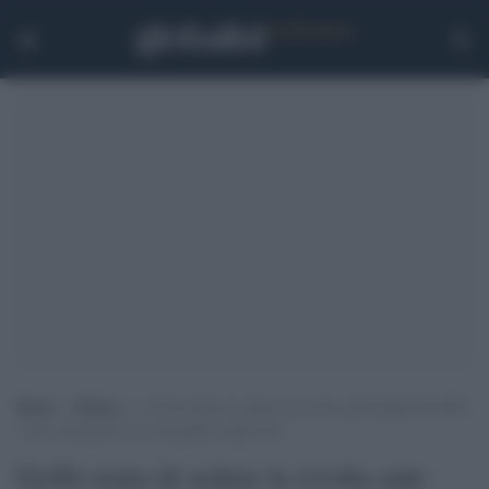
Home
>
Politica
>
Grillo tenta di sedare la rivolta anti-Draghi del M5s:
“L’ho incontrato ed è un grillino anche lui”
Grillo tenta di sedare la rivolta anti-