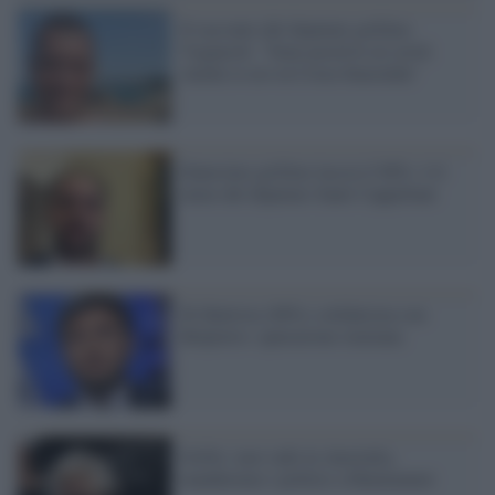
Il racconto del deputato grillino
Vignaroli: "Sono positivo al covid.
Anche io ero in Costa Smeralda"
Ennesimo grillino lascia il M5s: è il
turno del deputato Santi Cappellani
Di Battista (M5s) solidarizza con
Belpietro: epurazione renziana
Grillo: non vado in Australia,
manderemo i politici a Hammamet