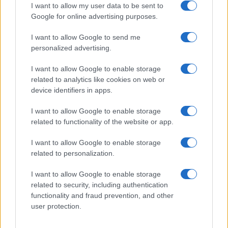
GiULia
Globalsport
I want to allow my user data to be sent to
Google for online advertising purposes.
Prima Pagina
I want to allow Google to send me
personalized advertising.
Giornale dello
Chi siamo
I want to allow Google to enable storage
Spettacolo
related to analytics like cookies on web or
Contributors
device identifiers in apps.
Wondernet
Facebook
I want to allow Google to enable storage
Giuliana Sgrena
related to functionality of the website or app.
Twitter
I want to allow Google to enable storage
Google News
related to personalization.
Mastodon
I want to allow Google to enable storage
related to security, including authentication
Cookie Policy
functionality and fraud prevention, and other
user protection.
Preferenze Privacy