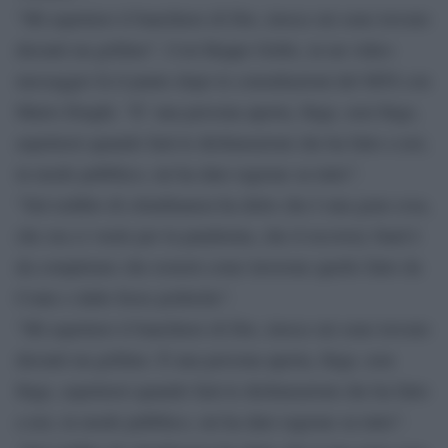
“Mi aspettavo il banchiere di Dio, invece mi sono trovato
davanti un grillino”. Così Beppe Grillo, in un video-
messaggio fa il punto dopo le consultazioni del M5S con
Mario Draghi. “E’ una persona aperta, finge, non finge,
aspetterei quando farà le dichiarazioni che ha fatto a noi,
in modo pubblico, mi ha dato ragione su tutto”.
“Sul reddito di cittadinanza ha detto che è una gran cosa,
che ora ci vuole per la pandemia, che il recovery fund è
da completare che resterà come lavorone quello fatto da
Conte e dalle forze politiche”.
“Mi aspettavo il banchiere di Dio, invece mi sono trovato
davanti un grillino. È una persona aperta, finge, non
finge, aspetterei quando farà le dichiarazioni che ha fatto
a noi, in modo pubblico, mi ha dato ragione su tutto”.