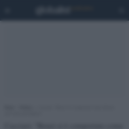
Home
>
Politica
>
Cacciari: “Renzi si è comportato come Salvini
nell’estate del Papeete”
Cacciari: "Renzi si è comportato come