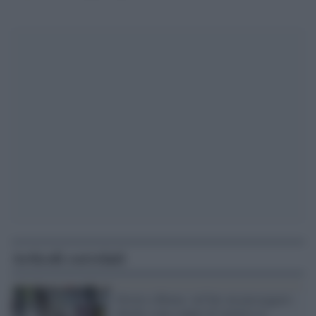
Articoli correlati
Orrore a Roma: sul bus un passeggero
chiede a una coppia di mettere la