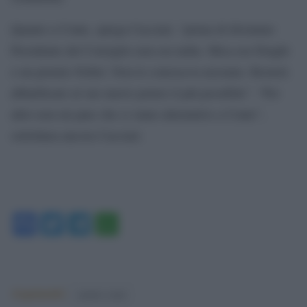
Quanto a Conte, spiega Cacciari, “prima di diventare
Presidente del Consiglio non era nulla. Mica era Draghi
o un premio Nobel. Non lo conosceva nessuno. Resterà
abbarbicato al suo nuovo potere il più possibile”. “Per
altro non mi pare che ci siano alternative a Conte”,
sottolinea ancora Cacciari.
Facebook
Twitter
Telegram
WhatsApp
Argomenti:
matteo renzi