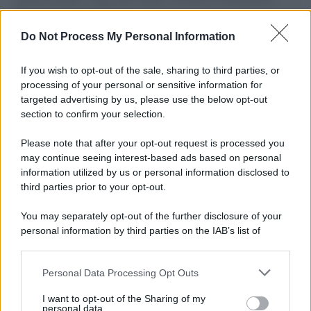
L'importanza dei movimenti.
Do Not Process My Personal Information
Palestina /
Il Board of Peace di Trump assegna il primo
contratto per un rudimentale avamposto militare a Gaza
If you wish to opt-out of the sale, sharing to third parties, or
processing of your personal or sensitive information for
targeted advertising by us, please use the below opt-out
section to confirm your selection.
L'evento /
La Sila diventa un palcoscenico naturale: nasce “A
Farla Amare Comincia Tu – Opera Sila”
Please note that after your opt-out request is processed you
may continue seeing interest-based ads based on personal
information utilized by us or personal information disclosed to
third parties prior to your opt-out.
Il ricordo /
Le radici di Francesco Guccini
You may separately opt-out of the further disclosure of your
personal information by third parties on the IAB’s list of
downstream participants.
Personal Data Processing Opt Outs
This information may also be disclosed by us to third parties
L'anniversario /
90 anni di Yves Saint Laurent, tra moda e
on the IAB’s List of Downstream Participants that may further
I want to opt-out of the Sharing of my
scandali
disclose it to other third parties.
personal data.