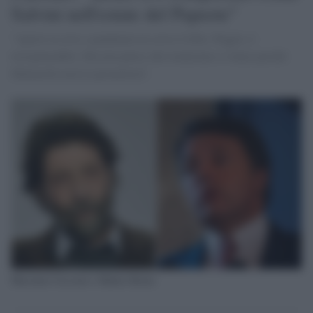
Salvini nell'estate del Papeete"
"Aprire la crisi a pandemia in corso è folle. Peggio, è
irresponsabile. Ma non penso che torneremo a votare perché
Mattarella non lo permetterà".
Massimo Cacciari e Matteo Renzi