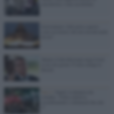
mascherina e viene accoltellato
Sottovalutare i folli porta a questo:
come assicurarci che non succeda anche
da noi?
Mentre il folle Bolsonaro nega Covid,
in un solo giorno 35 mila contagi in
Brasile
Fase 2 /
Napoli, la denuncia dei
cittadini: "Follia collettiva,
assembramenti e schiamazzi fino alle
4"