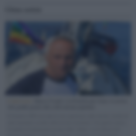
Ultime notizie
L'intervista /
Marco Croatti e la Flottilla per Gaza: le nostre
vele gonfie grazie alla sollevazione popolare
Il Senatore M5S racconta la sua esperienza sulle barche cariche di
aiuti umanitari assalite dall'esercito israeliano. Una guerra atroce,
il tentativo di disumanizzazione delle vittime, il servilismo del
governo italiano e degli altri europei, il ritorno al colonialismo.