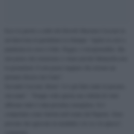
Ecco le parole a caldo del filosofo Massimo Cacciari in
un’intervista al quotidiano La Stampa: “Aprire la crisi a
pandemia in corso è folle. Peggio, è irresponsabile. Ma
non penso che torneremo a votare perché Mattarella non
lo permetterà. E non penso neppure che avremo un
premier diverso da Conte”.
Secondo Cacciari, Renzi “si è già fatto male in passato,
stra-male”. “Troppe volte questa sua velleità di voler
afferrare tutto è stata pessima consigliera. Si è
comportato come Salvini nell`estate del Papeete. Sono
persone che agiscono in modalità o la va o la spacca”,
commenta.