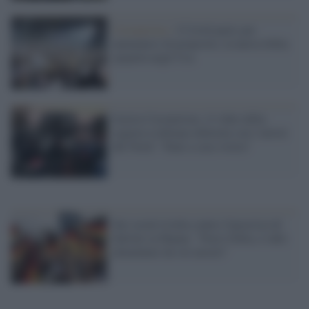
Coronavirus /
I Covid-party per
ammalarsi di proposito, la nuova follia
spopola negli Usa
Isteria Coronavirus, il video della
signora ischitana infuriata con i turisti
del Nord: "State a casa vostra"
Sui social rivolta contro l'ipocrisia di
Salvini su Hanau: "Non è follia, è odio
alimentato da voi mostri"