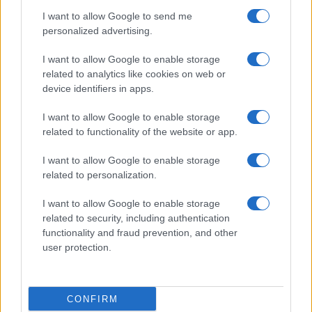
Prima Pagina
I want to allow Google to send me
personalized advertising.
Giornale dello
Chi siamo
I want to allow Google to enable storage
Spettacolo
related to analytics like cookies on web or
Contributors
device identifiers in apps.
Wondernet
Facebook
I want to allow Google to enable storage
Giuliana Sgrena
related to functionality of the website or app.
Twitter
I want to allow Google to enable storage
Google News
related to personalization.
Mastodon
I want to allow Google to enable storage
related to security, including authentication
Cookie Policy
functionality and fraud prevention, and other
user protection.
Preferenze Privacy
CONFIRM