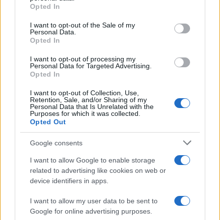
Opted In
Please note that this website/app uses one or more Google
services and may gather and store information including but
I want to opt-out of the Sale of my
Personal Data.
not limited to your visit or usage behaviour. You may click to
Opted In
grant or deny consent to Google and its third-party tags to
use your data for below specified purposes in below Google
I want to opt-out of processing my
consent section.
Personal Data for Targeted Advertising.
Opted In
I want to opt-out of Collection, Use,
Retention, Sale, and/or Sharing of my
Personal Data that Is Unrelated with the
Purposes for which it was collected.
Opted Out
Syndication
Culture
Google consents
Salute
Globalist
I want to allow Google to enable storage
related to advertising like cookies on web or
Megachip
Globalscience
device identifiers in apps.
GiULia
Globalsport
I want to allow my user data to be sent to
Google for online advertising purposes.