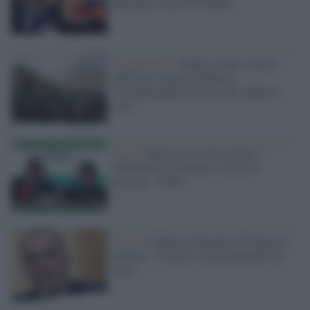
Speranza e non di Fontana
La polemica /
Gallera contro i tifosi
dell'Inter in piazza Duomo:
"Irresponsabile lasciare che andasse
così"
Lega /
Salvini cerca di oscurare i
fallimenti di Fontana e accusa il
governo: "Inetti"
Covid /
Calderoli dimentica Fontana e
Gallera: "L'Italia sta precipitando nel
caos"