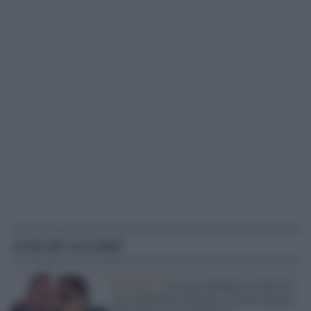
Articoli correlati
Pandemia /
La Lega affronta il ridicolo:
in Lombardia il disastro Covid colpa di