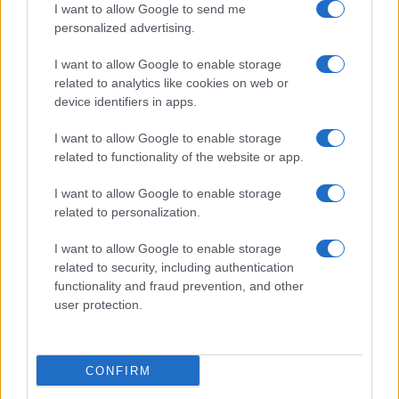
I want to allow Google to send me
personalized advertising.
Giornale dello
Chi siamo
I want to allow Google to enable storage
Spettacolo
related to analytics like cookies on web or
Contributors
device identifiers in apps.
Wondernet
Facebook
I want to allow Google to enable storage
Giuliana Sgrena
related to functionality of the website or app.
Twitter
I want to allow Google to enable storage
Google News
related to personalization.
Mastodon
I want to allow Google to enable storage
related to security, including authentication
Cookie Policy
functionality and fraud prevention, and other
user protection.
Preferenze Privacy
CONFIRM