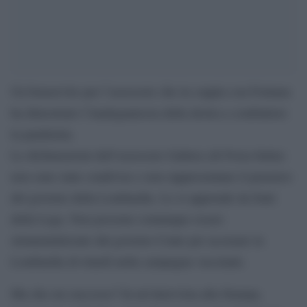
Un benservito per l’assessore che in coppia con Fontana
ha dimostrato l’inadeguatezza della destra a combattere
la pandemia.
Le dichiarazioni dell’assessore Gallera (di Forza Italia)
non sono state condivise e non rappresentano il pensiero
del governo della Lombardia. Lo si apprende da fonti
della Lega. Non possono comunque essere
strumentalizzate dal governo Conte per accusare la
Lombardia di ritardi nella campagna vaccinale.
Ma che era successo? In un’intervista alla Stampa,