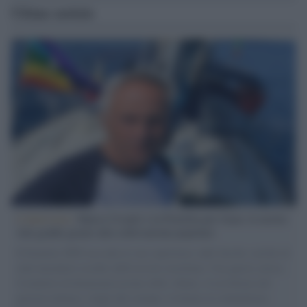
Ultime notizie
L'intervista /
Marco Croatti e la Flottilla per Gaza: le nostre
vele gonfie grazie alla sollevazione popolare
Il Senatore M5S racconta la sua esperienza sulle barche cariche di
aiuti umanitari assalite dall'esercito israeliano. Una guerra atroce,
il tentativo di disumanizzazione delle vittime, il servilismo del
governo italiano e degli altri europei, il ritorno al colonialismo.