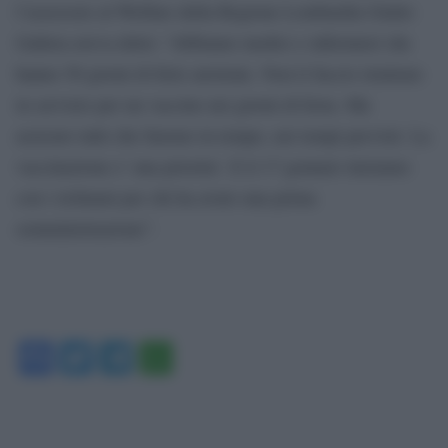
l’assessore al Welfare della Regione Lombardia Giulio
Gallera aveva detto: “Abbiamo medici e infermieri che
hanno 50 giorni di ferie arretrate. Non li faccio rientrare
in servizio per un vaccino nei giorni di festa. Ma
assicuro tutti che faremo in tempo, nei tempi previsti. La
vaccinazione e’ una priorita’. E il 17 gennaio iniziamo
con i richiami per chi ha avuto una prima
somministrazione”.
Facebook
Twitter
Telegram
WhatsApp