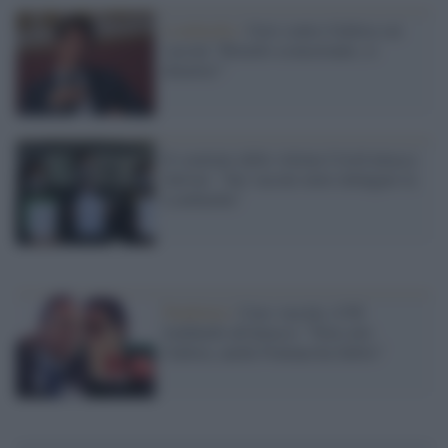
Lombardia /
Gori contro Gallera sui
vaccini "Ritardo sconcertante, si
dimetta!"
Il comitato delle vittime Covid attacca
Salvini: "Sui vaccini avete infangato la
Lombardia"
Pandemia /
Caos vaccini, il Pd
lombardo all'attacco: "Non solo
Gallera, anche Fontana ha fallito"