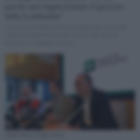
parole non rappresentano il governo
della Lombardia"
L'assessore al Welfare della regione abcge detto di non aver
voluto far rientrare il personale sanitario dalle ferie per
anticipare la campagna vaccinale"
Attilio Fontana e Giulio Gallera