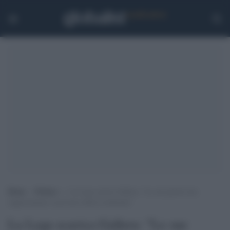
Home
>
Politica
>
La Lega scarica Gallera: “Le sue parole non
rappresentano il governo della Lombardia”
La Lega scarica Gallera: "Le sue