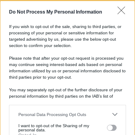
L'importanza dei movimenti.
Do Not Process My Personal Information
L'attesa /
Un estate di calcio: tra Mondiali e Serie A
If you wish to opt-out of the sale, sharing to third parties, or
processing of your personal or sensitive information for
targeted advertising by us, please use the below opt-out
section to confirm your selection.
Imperialismo /
Petrolio e prepotenze di Trump: una società
legata a 'Donald' vuole perforare la Groenlandia senza
Please note that after your opt-out request is processed you
autorizzazione
may continue seeing interest-based ads based on personal
information utilized by us or personal information disclosed to
third parties prior to your opt-out.
Musica /
Al maestro Francesco Guccini
You may separately opt-out of the further disclosure of your
personal information by third parties on the IAB’s list of
downstream participants.
Personal Data Processing Opt Outs
This information may also be disclosed by us to third parties
Il ricordo /
Quando Guccini raccontava le "Cronache
on the IAB’s List of Downstream Participants that may further
I want to opt-out of the Sharing of my
epafaniche": l'intervista all'artista che si definiva un
disclose it to other third parties.
personal data.
'narratore'