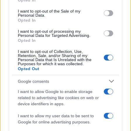
Opted In
Please note that this website/app uses one or more Google
services and may gather and store information including but
I want to opt-out of the Sale of my
Personal Data.
not limited to your visit or usage behaviour. You may click to
Opted In
grant or deny consent to Google and its third-party tags to
use your data for below specified purposes in below Google
I want to opt-out of processing my
consent section.
Personal Data for Targeted Advertising.
Opted In
I want to opt-out of Collection, Use,
Retention, Sale, and/or Sharing of my
Personal Data that Is Unrelated with the
Purposes for which it was collected.
Opted Out
Syndication
Culture
Google consents
Salute
Globalist
I want to allow Google to enable storage
related to advertising like cookies on web or
Megachip
Globalscience
device identifiers in apps.
GiULia
Globalsport
I want to allow my user data to be sent to
Google for online advertising purposes.
Prima Pagina