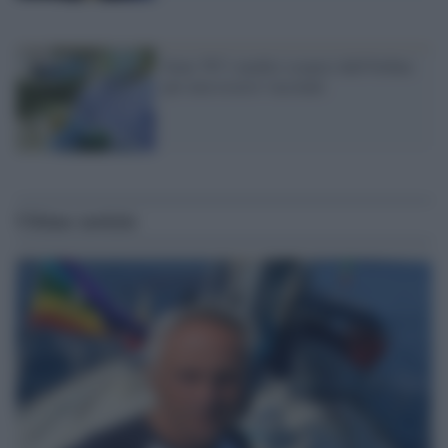
Sono 767 i medici sospesi dall'Ordine
per non essersi vaccinati
Ultime notizie