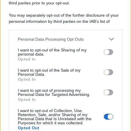
third parties prior to your opt-out.
Lo studio /
Disinformazione russa e destra: anche la
You may separately opt-out of the further disclosure of your
macchina propagandistica di Putin dietro la crisi di Ceuta
personal information by third parties on the IAB’s list of
downstream participants.
Personal Data Processing Opt Outs
This information may also be disclosed by us to third parties
Tendenze /
Sale il numero degli acquisti online in Europa e
on the IAB’s List of Downstream Participants that may further
I want to opt-out of the Sharing of my
aumentano le vendite di articoli second hand
disclose it to other third parties.
personal data.
Opted In
Please note that this website/app uses one or more Google
services and may gather and store information including but
I want to opt-out of the Sale of my
Personal Data.
not limited to your visit or usage behaviour. You may click to
Opted In
grant or deny consent to Google and its third-party tags to
use your data for below specified purposes in below Google
I want to opt-out of processing my
consent section.
Personal Data for Targeted Advertising.
Opted In
I want to opt-out of Collection, Use,
Retention, Sale, and/or Sharing of my
Personal Data that Is Unrelated with the
Purposes for which it was collected.
Opted Out