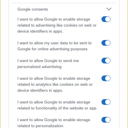
Syndication
Culture
Google consents
Salute
Globalist
I want to allow Google to enable storage
related to advertising like cookies on web or
Megachip
Globalscience
device identifiers in apps.
GiULia
Globalsport
I want to allow my user data to be sent to
Google for online advertising purposes.
Prima Pagina
I want to allow Google to send me
personalized advertising.
Giornale dello
Chi siamo
I want to allow Google to enable storage
Spettacolo
related to analytics like cookies on web or
Contributors
device identifiers in apps.
Wondernet
Facebook
I want to allow Google to enable storage
Giuliana Sgrena
related to functionality of the website or app.
Twitter
I want to allow Google to enable storage
Google News
related to personalization.