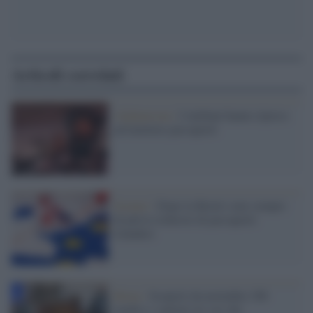
Articoli correlati
Afghanistan /
I talebani hanno ripreso
ad emettere passaporti
Scenari /
Dopo la Brexit sono sempre
di più le richieste di passaporti
irlandesi
Roma /
Scoperti da novembre 308
medici e sanitari no vax che