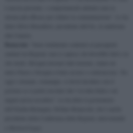
è ancora presente, i comportamenti adottati sono la
misura più efficace per ridurre la contaminazione”. Lo ha
detto Silvio Brusaferro, presidente dell’Iss, in audizione
alla Camera.
Bonaccini.
“Sono totalmente contrario ai passaporti
sanitari tra Regioni: non si capisce chi dovrebbe farli e in
che modo. Bisogna lavorare tutti insieme, siamo un
unico Paese e bisogna evitare accuse e controaccuse. Tra
oggi e domani, comunque, si dovrà decidere con il
governo se si potrà circolare dal 3 in tutta Italia e mi
auguro possa accadere”. Lo ha detto il governatore
dell’Emilia-Romagna, Stefano Bonaccini, che è anche
presidente della Conferenza delle Regioni, intervenendo
MattinoCinque
a
.