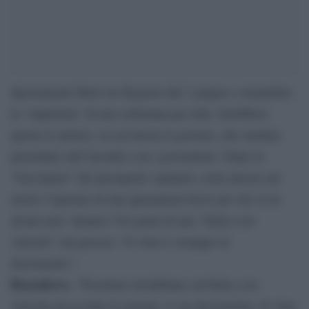
Spostamenti liberi tra Regioni dal 3 giugno o rimandare
la “riapertura” di una settimana per tutti. Sarebbero
queste le ipotesi, su cui lavora il governo, che saranno
presentate nell’incontro con i governatori. Dopo la
“bocciatura” del passaporto sanitario, resta ancora sul
tavolo l’opzione di una quarantena breve per chi va in
alcuni aree. Intanto l’Iss parla di una “Italia a tre
velocità” ma precisa: “Il virus è ovunque in
decremento”.
Brusaferro.
“Possiamo invididuare un’Italia a tre
velocità ma in tutte le regioni c’è un decremento. Il virus