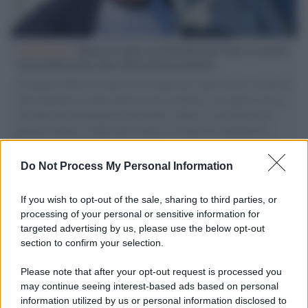
L'intervista /
Marco Croatti e la Flottilla per Gaza: le nostre
vele gonfie grazie alla sollevazione popolare
Il Senatore M5S racconta la sua esperienza sulle barche cariche di
aiuti umanitari assalite dall'esercito israeliano. Una guerra atroce,
il tentativo di disumanizzazione delle vittime, il servilismo del
governo italiano e degli altri europei, il ritorno al colonialismo.
L'importanza dei movimenti.
Do Not Process My Personal Information
Musica /
Al maestro Francesco Guccini
If you wish to opt-out of the sale, sharing to third parties, or
processing of your personal or sensitive information for
targeted advertising by us, please use the below opt-out
section to confirm your selection.
Il ricordo /
Quando Guccini raccontava le "Cronache
epafaniche": l'intervista all'artista che si definiva un
Please note that after your opt-out request is processed you
'narratore'
may continue seeing interest-based ads based on personal
information utilized by us or personal information disclosed to