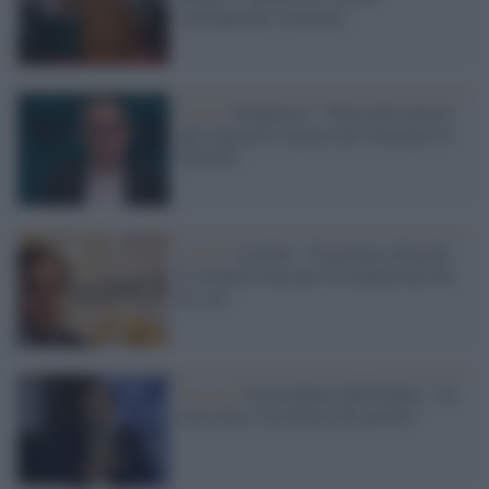
continuavano a lavorare
Covid /
Pregliasco: "Terza dose presto
agli operatori sanitari per eliminare le
tensioni"
Covid /
I medici: "Il governo sblocchi
la commissione per la sospensione dei
no vax"
Vaccini /
Il presidente dell'Ordine: "La
terza dose è un diritto dei medici"