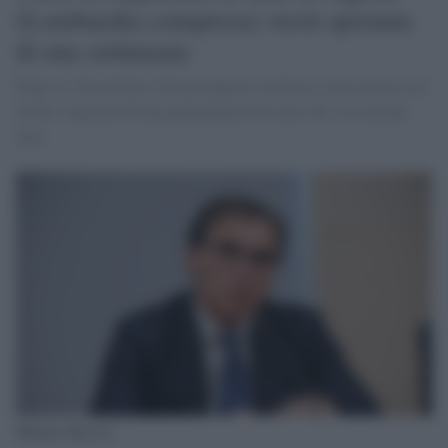
(Lombardia compresa) verrà spostata
di una settimana
Dopo la "bocciatura" del passaporto sanitario, resta ancora sul
tavolo l'opzione di una quarantena breve per chi va in alcuni
aree.
Ministro Boccia