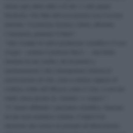
diretta ogni sabato dalle 9.45 alle 13 sulle pagine
Facebook e You Tube dell’associazione Luca Coscioni,
intitolato “Coronavirus Scienza e Diritti, affrontare
l’emergenza, preparare il futuro”.
“Altro esempio di cattiva produzione scientifica è il caso
Avigan – continua il professor Bucci – , una bufala
inventata da uno youtber, che ha portato a
sperimentazioni e alla contemporanea richiesta di
autorizzazione all`Aifa, senza il minimo supporto di
evidenze solide sull’efficacia contro il virus, se non uno
studio cinese passato da `ritrattato` a `sospeso`”.
“Ci stiamo affidando a spazzatura scientifica, rilanciata
da una cassa mediatica continua. L’improvvisa
attenzione alla scienza sta portando all’abbassamento