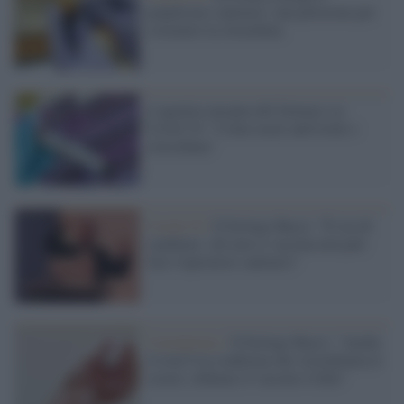
populismo sanitario: una petizione per
sostenere la clorachina
L'agenzia europea del farmaco su
Covid-19: "Come usare antivirale e
clorochina"
Covid-19 /
Il biologo Bucci: "È ora di
cambiare: chi non si vaccina non può
fare l'operatore sanitario"
Coronavirus /
Il biologo Bucci: "Anche
il trial Usa conferma che AstraZeneca è
sicuro, rifiutare il vaccino è folle"