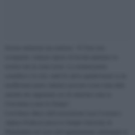
Nessun ottimismo ma realismo: “Il Virus non
scomparirà, vedremo riprese di focolai epidemici in
territori che ne erano usciti. La comunicazione
scientifica è in crisi: studi di cattiva qualità basati su un
insufficiente potere statistico possono essere usati dalle
autorità che supportano uso di soluzioni come la
Clorochina (come fa Trump)”.
Così Enrico Bucci dell’associazione Luca Coscioni e
Adjunct Professor presso la Temple University di
Philadelphia nel corso dell’appuntamento settimanale in