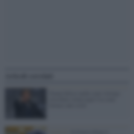
Articoli correlati
Trump fallisce anche come virologo:
clorochina vietata negli Usa come
farmaco anti-covid
Covid-19 /
In Francia dilaga il