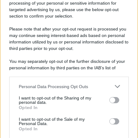
processing of your personal or sensitive information for
targeted advertising by us, please use the below opt-out
section to confirm your selection.
L'evento /
La Sila diventa un palcoscenico naturale: nasce “A
Farla Amare Comincia Tu – Opera Sila”
Please note that after your opt-out request is processed you
may continue seeing interest-based ads based on personal
information utilized by us or personal information disclosed to
third parties prior to your opt-out.
Il ricordo /
Le radici di Francesco Guccini
You may separately opt-out of the further disclosure of your
personal information by third parties on the IAB’s list of
downstream participants.
Personal Data Processing Opt Outs
This information may also be disclosed by us to third parties
L'anniversario /
90 anni di Yves Saint Laurent, tra moda e
on the IAB’s List of Downstream Participants that may further
I want to opt-out of the Sharing of my
scandali
disclose it to other third parties.
personal data.
Opted In
Please note that this website/app uses one or more Google
services and may gather and store information including but
I want to opt-out of the Sale of my
Personal Data.
not limited to your visit or usage behaviour. You may click to
Opted In
grant or deny consent to Google and its third-party tags to
use your data for below specified purposes in below Google