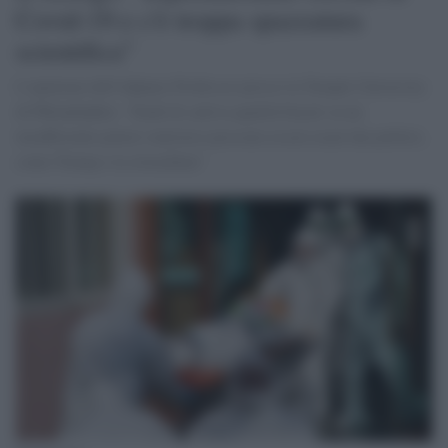
Covid-19 e c'è troppa spazzatura
scientifica"
L'opinione dell'Adjunct Professor presso la Temple University
di Philadelphia: "Studi di cattiva qualità basati su un
insufficiente potere statistico possono essere usati dai politici,
come Trump e la clorachina"