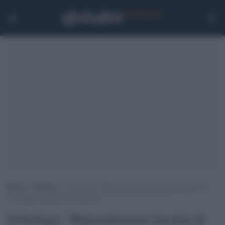
Home
>
Politica
>
Il biologo: “Riprenderanno focolai di Covid-19 e
c’è troppa spazzatura scientifica”
Il biologo: "Riprenderanno focolai di