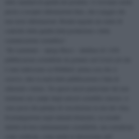
dello standard di qualità del prodotto. Ci troviamo molto
presto a recepire informazioni false, che è peggio che
non avere informazioni. Risulta urgente un centro di
controllo della qualità della produzione e della
comunicazione scientifica”.
“Ho esaminato – spiega Bucci – database di 1.636
pubblicazioni scientifiche da gennaio sul Covid (ciò che
è stato indicizzato su PubMed): prima cosa che si
osserva: oltre la metà delle pubblicazioni è fatta di
editoriali e lettere. Tra questi mezzi particolari che non
rientrano nel campo degli articoli scientifici classici, ci
sono pezzi che parlano di veicolazione in aria del virus,
di propagazione negli animali domestici, su assunti
dedotti da basi minimamente scientifiche, ma considerate
come verificate, come anche le discussione sull’