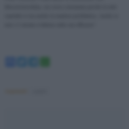
Idrossiclorochina, ora sovra consumata perché in tutti
ospedali si usa anche in maniera profilattica. Anche se
non c’è alcuna evidenza sulla sua efficacia”.
Facebook
Twitter
Telegram
WhatsApp
Argomenti:
covid-19