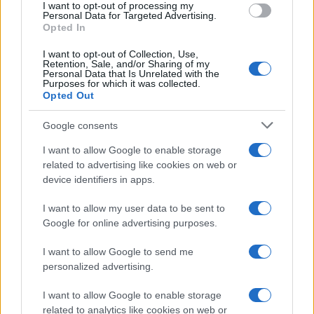
I want to opt-out of processing my
consent section.
Personal Data for Targeted Advertising.
Opted In
I want to opt-out of Collection, Use,
Retention, Sale, and/or Sharing of my
Personal Data that Is Unrelated with the
Purposes for which it was collected.
Opted Out
Syndication
Culture
Google consents
Salute
Globalist
I want to allow Google to enable storage
related to advertising like cookies on web or
Megachip
Globalscience
device identifiers in apps.
GiULia
Globalsport
I want to allow my user data to be sent to
Google for online advertising purposes.
Prima Pagina
I want to allow Google to send me
personalized advertising.
Giornale dello
Chi siamo
I want to allow Google to enable storage
Spettacolo
related to analytics like cookies on web or