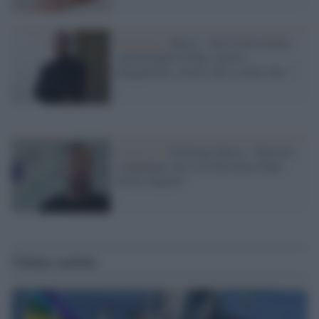
Pandemia /
Bucci: "Sul Covid stiamo
camminando al buio, presto
piangeremo i nostri cari a meno che..."
Covid-19 /
Il biologo Bucci: "Ipocrita
condannare chi va in discoteca dopo
averle riaperte"
Ultime notizie