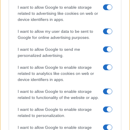
Salute
Globalist
I want to allow Google to enable storage
related to advertising like cookies on web or
Megachip
Globalscience
device identifiers in apps.
GiULia
Globalsport
I want to allow my user data to be sent to
Google for online advertising purposes.
Prima Pagina
I want to allow Google to send me
personalized advertising.
Giornale dello
Chi siamo
I want to allow Google to enable storage
Spettacolo
related to analytics like cookies on web or
Contributors
device identifiers in apps.
Wondernet
Facebook
I want to allow Google to enable storage
Giuliana Sgrena
related to functionality of the website or app.
Twitter
I want to allow Google to enable storage
Google News
related to personalization.
Mastodon
I want to allow Google to enable storage