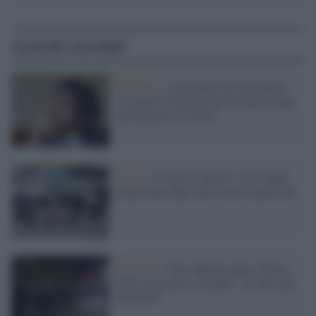
Articoli correlati
Pandemia /
La protesta di Fratoianni:
"Assurdo licenziare un lavoratore dopo
che ha preso il Covid"
Diario /
Il virus è cattivo: ci fa vedere
la presenza degli altri come un pericolo
Epidemia /
Non abbiate paura, Filiera
Italia rassicura i cittadini: "Il cibo non
mancherà"