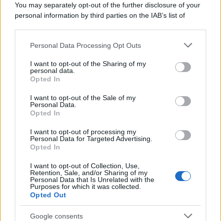
You may separately opt-out of the further disclosure of your
Belgio dopo Marcinelle
personal information by third parties on the IAB’s list of
downstream participants.
Personal Data Processing Opt Outs
This information may also be disclosed by us to third parties
Il libro /
La letteratura che racconta l’estate
on the IAB’s List of Downstream Participants that may further
I want to opt-out of the Sharing of my
disclose it to other third parties.
personal data.
Opted In
Please note that this website/app uses one or more Google
services and may gather and store information including but
I want to opt-out of the Sale of my
Personal Data.
not limited to your visit or usage behaviour. You may click to
Opted In
grant or deny consent to Google and its third-party tags to
use your data for below specified purposes in below Google
I want to opt-out of processing my
consent section.
Personal Data for Targeted Advertising.
Opted In
I want to opt-out of Collection, Use,
Retention, Sale, and/or Sharing of my
Personal Data that Is Unrelated with the
Purposes for which it was collected.
Opted Out
Syndication
Culture
Google consents