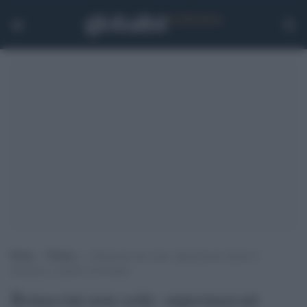
Home
>
Politica
>
Bonaccini non cede: supermercati chiusi la
domenica, a partire da domani
Bonaccini non cede: supermercati