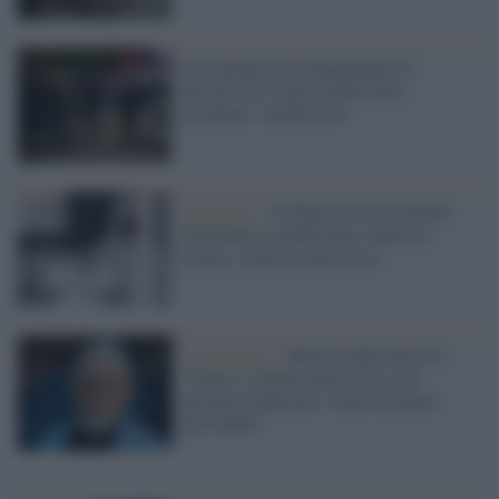
Gli italiani non comprendono il
discorso di Conte e nella notte
assaltano i market h24
Pandemia /
A Chiusi casi di variante
brasiliana e sudafricana: chiuse le
scuole, scatta la zona rossa
La polemica /
Moni Ovadia furioso:
"Teatri e cinema chiusi ma si dà
priorità a Sanremo, siamo un paese
miserabile"