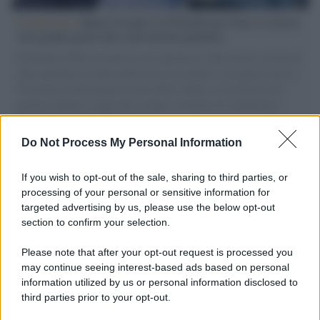
L'intervista /
Marco Croatti e la Flottilla per Gaza: le nostre
vele gonfie grazie alla sollevazione popolare
Il Senatore M5S racconta la sua esperienza sulle barche cariche di
aiuti umanitari assalite dall'esercito israeliano. Una guerra atroce,
il tentativo di disumanizzazione delle vittime, il servilismo del
governo italiano e degli altri europei, il ritorno al colonialismo.
L'importanza dei movimenti.
Do Not Process My Personal Information
Il lutto /
Addio a Livio Berruti, leggenda dello sprint
italiano
If you wish to opt-out of the sale, sharing to third parties, or
processing of your personal or sensitive information for
targeted advertising by us, please use the below opt-out
section to confirm your selection.
Il libro /
Crescere significa pentirsi: l’immaturità degli
italiani tra berlusconismo, fascismo e nuove nostalgie
Please note that after your opt-out request is processed you
may continue seeing interest-based ads based on personal
information utilized by us or personal information disclosed to
third parties prior to your opt-out.
Memoria /
Quando Pasolini raccontava i minatori italiani in