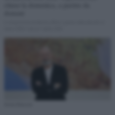
chiusi la domenica, a partire da
domani
Le disposizioni producono effetto a partire dalla data del 22
marzo 2020 e sino al 3 aprile 2020.
Stefano Bonaccini