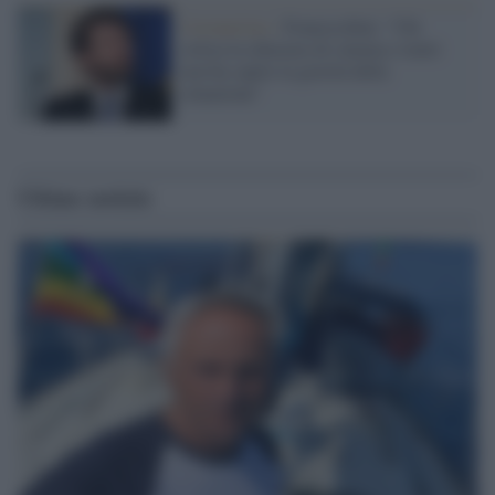
Coronavirus /
Franceschini: "Chi
critica la chiusura di cinema e teatri
non ha capito la gravità della
situazione"
Ultime notizie