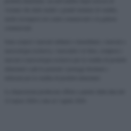
prodotti alimentari, sia nell’ambito degli esercizi di
vicinato che delle medie e grandi strutture di vendita,
anche ricompresi nei centri commerciali o in gallerie
commerciali.
Sono sospesi i mercati ordinari e straordinari, i mercati a
merceologia esclusiva, i mercatini e le fiere, compresi i
mercati a merceologia esclusiva per la vendita di prodotti
alimentari e più in generale i posteggi destinati e
utilizzati per la vendita di prodotti alimentari.
Le disposizioni producono effetto a partire dalla data del
22 marzo 2020 e sino al 3 aprile 2020.