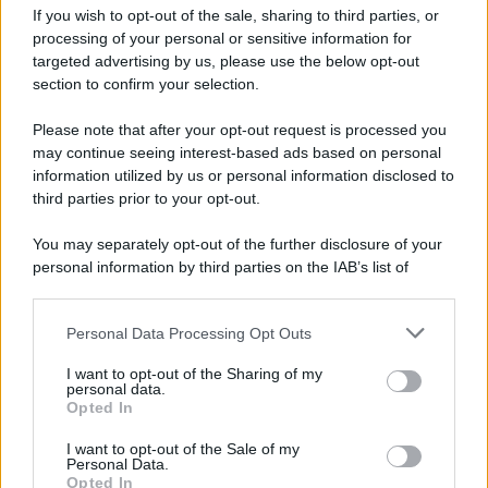
tycoon smentisce
If you wish to opt-out of the sale, sharing to third parties, or
processing of your personal or sensitive information for
targeted advertising by us, please use the below opt-out
section to confirm your selection.
Chiesa /
Papa Leone XIV denuncia le violenze in Ucraina e
Russia e chiede il rispetto del diritto umanitario e della
Please note that after your opt-out request is processed you
diplomazia
may continue seeing interest-based ads based on personal
information utilized by us or personal information disclosed to
third parties prior to your opt-out.
Il centenario /
A L'Aquila arriva la mostra "Tito, 100 anni
You may separately opt-out of the further disclosure of your
attraverso la forma"
personal information by third parties on the IAB’s list of
downstream participants.
Personal Data Processing Opt Outs
This information may also be disclosed by us to third parties
Il medagliere /
Europei di nuoto: Pellecani guida una super
on the IAB’s List of Downstream Participants that may further
I want to opt-out of the Sharing of my
Italia
disclose it to other third parties.
personal data.
Opted In
Please note that this website/app uses one or more Google
services and may gather and store information including but
I want to opt-out of the Sale of my
Personal Data.
not limited to your visit or usage behaviour. You may click to
Opted In