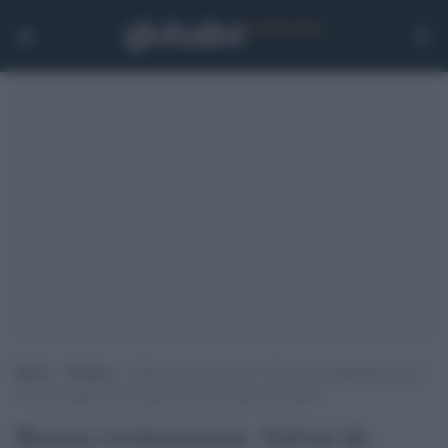
Home
>
Politica
>
Barista rivoluzionario. Salvini dà appuntamento al
bar ai sostenitori ma il gestore non fa entrare nessuno
Barista rivoluzionario. Salvini dà