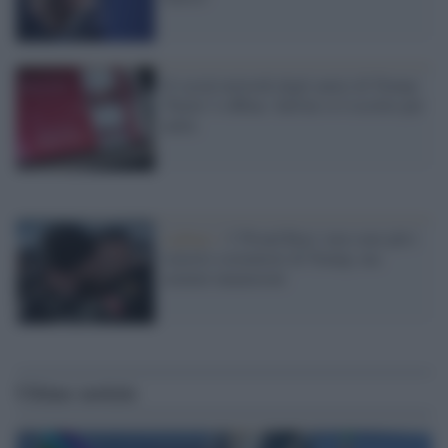
Il social network degli amici di Trump
'Parler' è offline. Salvini si è iscritto per
nulla
Lgbtqi+ /
I 'Proud Boys' non sono più i
razzisti sostenitori di Trump, ma
uomini innamorati
Ultime notizie