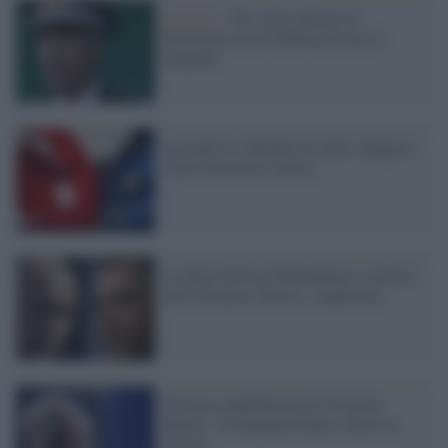
Regioni /
Chi vuole entrare in
Basilicata avrà l'obbligo di fare il
tampone
Accordo Ue-Turchia in salita. Spagna e
Cipro bloccano l'intesa
La Nato invita il Montenegro a entrare
nell'Alleanza. Mosca: 'reagiremo'
Vittoria repubblicana in Virginia,
Biden: "I trumpiani hanno votato in
massa"