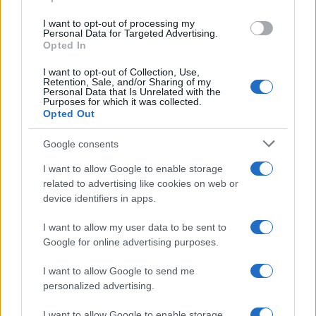
grant or deny consent to Google and its third-party tags to
use your data for below specified purposes in below Google
I want to opt-out of processing my
consent section.
Personal Data for Targeted Advertising.
Opted In
I want to opt-out of Collection, Use,
Retention, Sale, and/or Sharing of my
Personal Data that Is Unrelated with the
Purposes for which it was collected.
Opted Out
Syndication
Culture
Google consents
Salute
Globalist
I want to allow Google to enable storage
related to advertising like cookies on web or
Megachip
Globalscience
device identifiers in apps.
GiULia
Globalsport
I want to allow my user data to be sent to
Google for online advertising purposes.
Prima Pagina
I want to allow Google to send me
personalized advertising.
Giornale dello
Chi siamo
I want to allow Google to enable storage