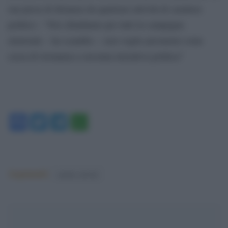
sua presa di distanza da qualsiasi attività di carattere
politico : “Noi chiudiamo per tutti in campagna
elettorale – ha scandito -: non voglio prestarmi come
cassa di risonanza a nessuna iniziativa politica”
Facebook
Twitter
Telegram
WhatsApp
Argomenti:
matteo salvini