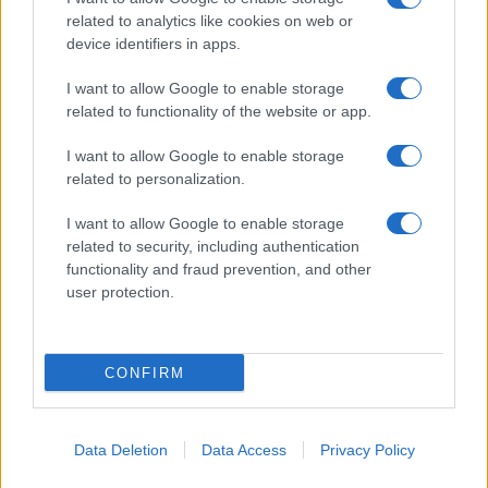
Spettacolo
related to analytics like cookies on web or
Contributors
device identifiers in apps.
Wondernet
Facebook
I want to allow Google to enable storage
Giuliana Sgrena
related to functionality of the website or app.
Twitter
I want to allow Google to enable storage
Google News
related to personalization.
Mastodon
I want to allow Google to enable storage
related to security, including authentication
Cookie Policy
functionality and fraud prevention, and other
user protection.
Preferenze Privacy
CONFIRM
©2021 Globalist.it • All right reserved.
Data Deletion
Data Access
Privacy Policy
Syndication