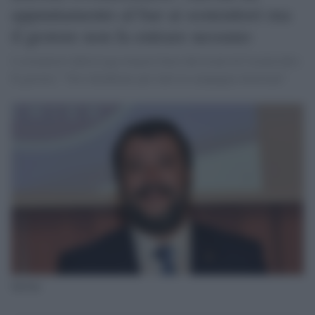
appuntamento al bar ai sostenitori ma
il gestore non fa entrare nessuno
I sostenitori della Lega rimasti fuori dal locale di Casalecchio.
Il gestore: “Noi chiudiamo per tutti in campagna elettorale"
Salvini