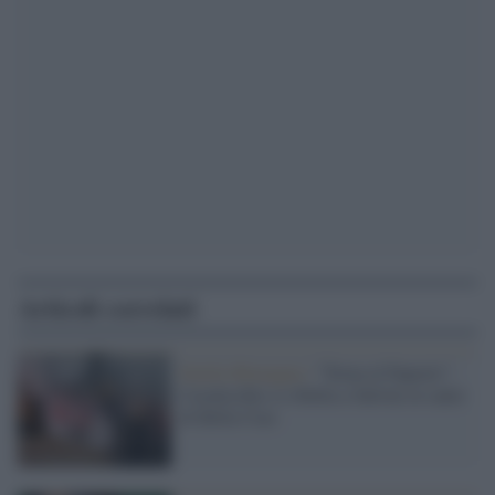
Articoli correlati
Emilia Romagna /
"Torna al Papeete":
Casalecchio si ribella a Salvini al canto
di Bella Ciao