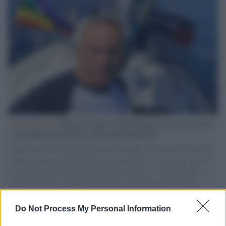
L'intervista /
Marco Croatti e la Flottilla per Gaza: le nostre
vele gonfie grazie alla sollevazione popolare
Il Senatore M5S racconta la sua esperienza sulle barche cariche di
aiuti umanitari assalite dall'esercito israeliano. Una guerra atroce,
il tentativo di disumanizzazione delle vittime, il servilismo del
governo italiano e degli altri europei, il ritorno al colonialismo.
L'importanza dei movimenti.
Do Not Process My Personal Information
Il caso /
Trump ha quasi esaurito l'arsenale Usa, ma il