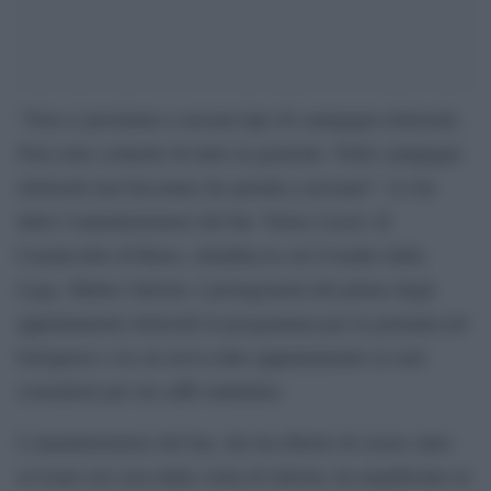
“Non ci prestiamo a nessun tipo di campagna elettorale.
Non sono contento di tutto in generale. Nelle campagne
elettorali non facciamo da sponda a nessuno”. Lo ha
detto l’amministratore del bar ‘Dolce Lucia’ di
Casalecchio di Reno, cittadina in cui il leader della
Lega, Matteo Salvini, è protagonista del primo degli
appuntamenti elettorali in programma per la giornata nel
bolognese e in cui aveva dato appuntamento ai suoi
sostenitori per un caffè mattutino.
L’amministratore del bar, che ha riferito di essere stato
avvisato ieri sera dalla visita di Salvini, ha manifestato la