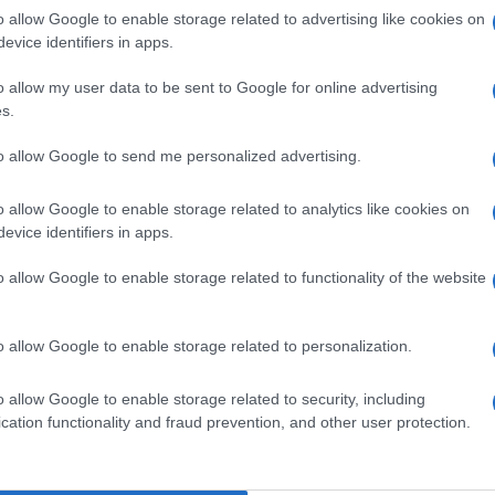
 potrebbe non essere arrivato”. L’analisi arriva da
o allow Google to enable storage related to advertising like cookies on
evice identifiers in apps.
to mea culpa per non aver fiutato il pericolo
o allow my user data to be sent to Google for online advertising
, o almeno per averlo ampiamente sottovalutato,
s.
ga Nord e non si sa che cosa diventerà
Ulti
to allow Google to send me personalized advertising.
nto.
o allow Google to enable storage related to analytics like cookies on
evice identifiers in apps.
o allow Google to enable storage related to functionality of the website
pp
o allow Google to enable storage related to personalization.
L'int
o allow Google to enable storage related to security, including
Gaza:
cation functionality and fraud prevention, and other user protection.
solle
Il Se