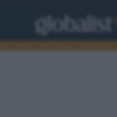
omia
Intelligence
Media
Ambiente
Cultura
Scienza