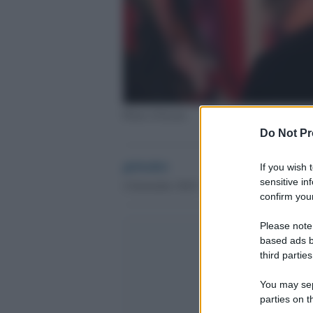
Flores d'Arcais
Do Not Pr
globalist
If you wish 
sensitive in
4 Settembre 2018 - 08.45
confirm your
Please note
based ads b
third parties
You may sepa
parties on t