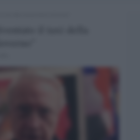
 il taxi della estrema destra al Governo”
ventato il taxi della
Governo"
 M5s.