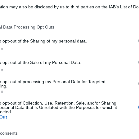
tion may also be disclosed by us to third parties on the IAB’s List of 
 that may further disclose it to other third parties.
 that this website/app uses one or more Google services and may gath
l Data Processing Opt Outs
including but not limited to your visit or usage behaviour. You may click 
 to Google and its third-party tags to use your data for below specifi
o opt-out of the Sharing of my personal data.
ogle consent section.
In
istra, la rivista di Paolo Flores d’Arcais
ina ispirata da giuristi come Gustavo
o opt-out of the Sale of my Personal Data.
didato al Quirinale in quella che sembra
In
perché Rodotà ha lasciato questa terra. Beppe
to opt-out of processing my Personal Data for Targeted
ing.
 l’allarme svastiche per presentare il suo
In
be dorate, gente che emula Hitler». Lo cita
o opt-out of Collection, Use, Retention, Sale, and/or Sharing
ersonal Data that Is Unrelated with the Purposes for which it
 in un’analisi sui «dilemmi a 5 Stelle».
lected.
Out
e i 5 Stelle rappresentavano un argine all’estrema
consents
nel taxi che ha portato l’estrema destra