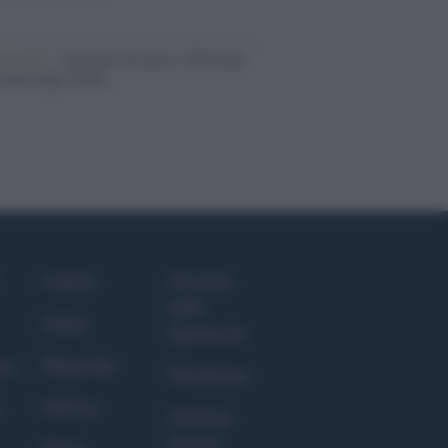
dagliere /
Europei di nuoto: Pellecani
 una super Italia
Culture
Giornale
dello
Salute
Spettacolo
Megachip
nce
Wondernet
GiULia
Giuliana
Sgrena
Prima