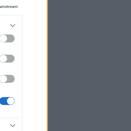
Downstream
er and store
to grant or
ed purposes