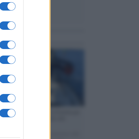
me notizie
ervista /
Marco Croatti e la Flottilla per
 le nostre vele gonfie grazie alla
vazione popolare
natore M5S racconta la sua esperienza sulle