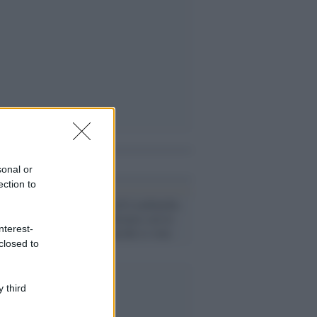
i anche
sonal or
ection to
Il referendum di Lombardia
e Veneto: differenze con la
nterest-
Catalogna e perché si vota
closed to
 third