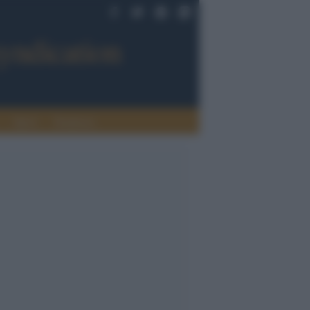
Sport
Tendenze