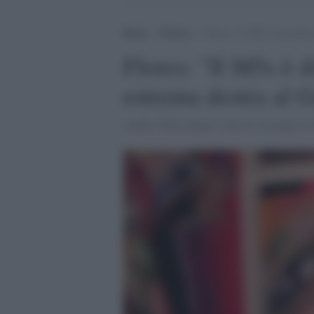
Home
>
Politica
>
Flores: “Il M5s è diventato
Flores: "Il M5s è di
estrema destra al 
Anche "Micromega" ritira il sostegno al