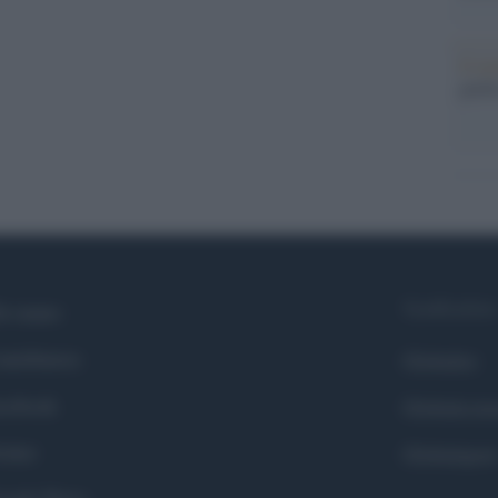
Il me
guida
Syndication
i siamo
ntributors
Globalist
cebook
Globalscie
itter
Globalsport
ogle News