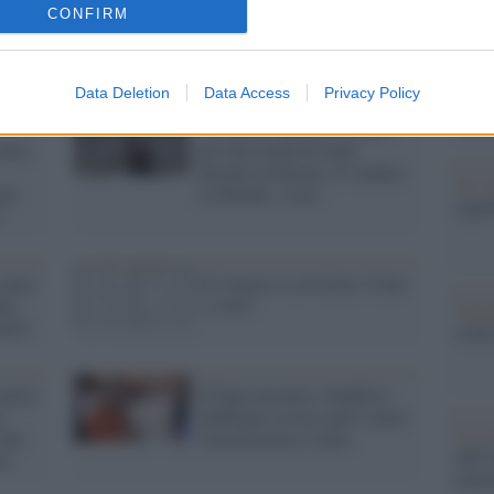
barch
CONFIRM
dall'e
tentat
servil
Data Deletion
Data Access
Privacy Policy
europ
Cittadella bigotta, è bufera
dei m
 dura
per una statua di nudo
davanti al Duomo. Il sindaco
Tel 
ole
la difende: è arte
signi
"
carne
Il 4 marzo si avvicina. Come
er,
si vota?
Vang
arla"
come 
contro
Il Papa incontra i buddisti:
l
dobbiamo essere uniti contro
La sc
 che
l'intolleranza e l'odio
dell’
ei
nume