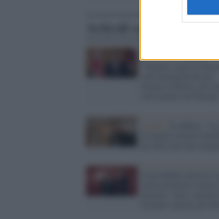
Articoli correlati
L'intervista /
Flores:
"Starmer segue la linea
sull’immigrazione per
frenare la destra, ma vu
riavvicinarsi all’Europa
Israele /
Il rabbino: "la 
di maiale clonata è Kosh
gli ebrei possono mangi
Il presidente austriaco 
un'associazione vicina a
premier: stop a canzoni
incitano a gasare gli ebr