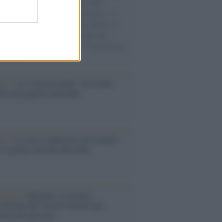
e cariche di aiuti umanitari assalite
sercito israeliano. Una guerra atroce, il
ivo di disumanizzazione delle vittime, il
ismo del governo italiano e degli altri
ei, il ritorno al colonialismo. L'importanza
ovimenti.
Aviv /
La “vittoria totale” di Israele
fica una guerra senza fine
elo /
La vita si intreccia con le paure
il giorno succede alla notte
operta /
Oplontis, le vittime
eruzione del Vesuvio furono più
rose del previsto