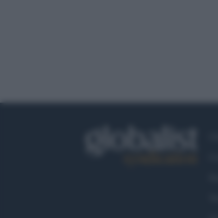
Ch
Co
Fa
Tw
Go