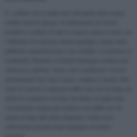
E’ evidente che la mafia non è più quella delle origini,
cambia modi di operare, di infiltrazione nei tessuti
produttivi e politici di tutte le regioni, anche al nord, con
l’obbiettivo di realizzare illeciti guadagni a danno delle
pubbliche amministrazioni e dei cittadini. Le inchieste in
Lombardia, Piemonte ed Emilia Romagna costituiscono
clamorosa conferma. Senza voler considerare i reticoli
internazionali stesi oltre oceano, compresi Canada, Stati
Uniti ed America Latina per traffici non solo di droga ma
anche di commercio di armi. Da ultimo la mafia tenta
l’inserimento sempre più insidioso nel traffico di vite
umane in fuga dall’Africa disperata e nella stessa
collocazione precaria degli immigrati sul nostro
territorio.