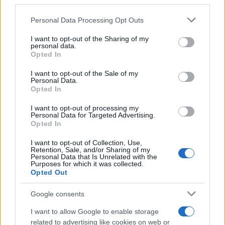
downstream participants.
Personal Data Processing Opt Outs
This information may also be disclosed by us to third parties
Tendenze /
Sale il numero degli acquisti online in Europa e
on the IAB’s List of Downstream Participants that may further
I want to opt-out of the Sharing of my
aumentano le vendite di articoli second hand
disclose it to other third parties.
personal data.
Opted In
Please note that this website/app uses one or more Google
services and may gather and store information including but
I want to opt-out of the Sale of my
Personal Data.
not limited to your visit or usage behaviour. You may click to
Opted In
grant or deny consent to Google and its third-party tags to
use your data for below specified purposes in below Google
I want to opt-out of processing my
consent section.
Personal Data for Targeted Advertising.
Opted In
I want to opt-out of Collection, Use,
Retention, Sale, and/or Sharing of my
Personal Data that Is Unrelated with the
Purposes for which it was collected.
Opted Out
Syndication
Culture
Google consents
Salute
Globalist
I want to allow Google to enable storage
related to advertising like cookies on web or