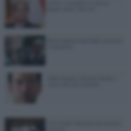
Al Sisi: vi prometto la verità su
Regeni. Renzi: bene così
Roma inquinata dalla Mafia: ma niente
scioglimento
Mafia Capitale, la Procura chiede il
carcere duro per Carminati
Caso Cucchi: Pignatone apre un nuovo
fascicolo