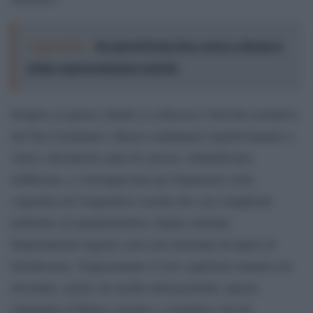
Leggi anche:
40 anni di Dylan Dog: arriva a Roma la
prima rappresentazione teatrale
Proprio su questo sfondo si collocava l’attività corruttiva
del duo Carminati e Buzzi condannati rispettivamente a
venti e diciannove anni di carcere: intimidivano,
truffavano, e corrompevano per finanziarsi sotto
copertura di Cooperative sociali che con complicità
politiche ed amministrative, hanno ottenuto
finanziamenti ingenti certo non destinati ad opere di
beneficenza. Tragicamente il vero cupolone romano era
diventato, anche sui media internazionali, questa
immagine di Roma corrotta e corruttrice che ha