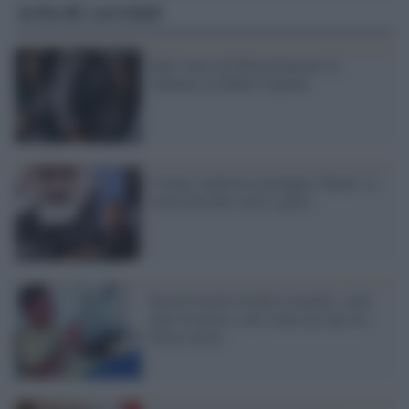
Articoli correlati
Quel senso di liberazione per la
sentenza su Mafia Capitale
Consip, inchiesta azzoppata. Renzi: la
verità alla fine verrà a galla
Ilaria Cucchi ricorda il fratello: sette
anni fa morivi solo come un cane tra
dolori atroci