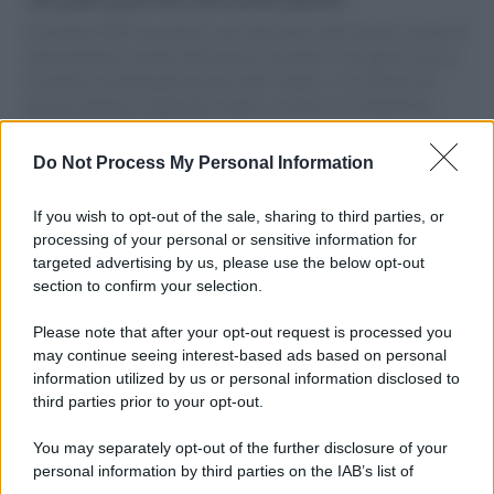
Il Senatore M5S racconta la sua esperienza sulle barche cariche di
aiuti umanitari assalite dall'esercito israeliano. Una guerra atroce,
il tentativo di disumanizzazione delle vittime, il servilismo del
governo italiano e degli altri europei, il ritorno al colonialismo.
L'importanza dei movimenti.
Do Not Process My Personal Information
Musica /
Al maestro Francesco Guccini
If you wish to opt-out of the sale, sharing to third parties, or
processing of your personal or sensitive information for
targeted advertising by us, please use the below opt-out
section to confirm your selection.
Il ricordo /
Quando Guccini raccontava le "Cronache
epafaniche": l'intervista all'artista che si definiva un
Please note that after your opt-out request is processed you
'narratore'
may continue seeing interest-based ads based on personal
information utilized by us or personal information disclosed to
third parties prior to your opt-out.
Lo studio /
Disinformazione russa e destra: anche la
You may separately opt-out of the further disclosure of your
macchina propagandistica di Putin dietro la crisi di Ceuta
personal information by third parties on the IAB’s list of