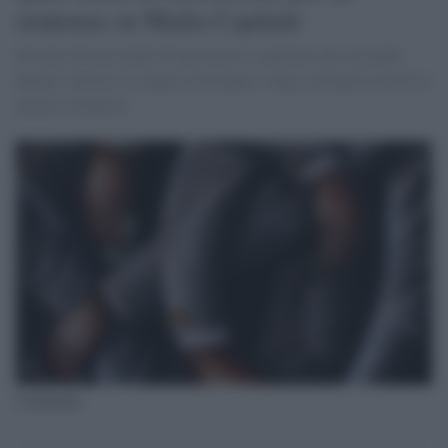
sentenza su Mafia Capitale
Si tratta di una mafia di tipo nuovo e capillare che versando
danaro a destra e a manca corrompe e volge al proprio interesse
azioni corruttrici
Corruzione