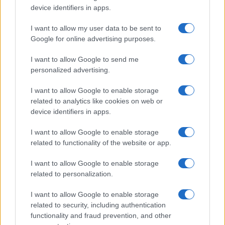
Megachip
Globalscience
device identifiers in apps.
GiULia
Globalsport
I want to allow my user data to be sent to
Google for online advertising purposes.
Prima Pagina
I want to allow Google to send me
personalized advertising.
Giornale dello
Chi siamo
I want to allow Google to enable storage
Spettacolo
related to analytics like cookies on web or
Contributors
device identifiers in apps.
Wondernet
Facebook
I want to allow Google to enable storage
Giuliana Sgrena
related to functionality of the website or app.
Twitter
I want to allow Google to enable storage
Google News
related to personalization.
Mastodon
I want to allow Google to enable storage
related to security, including authentication
Cookie Policy
functionality and fraud prevention, and other