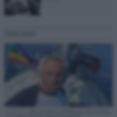
Ultime notizie
L'intervista /
Marco Croatti e la Flottilla per Gaza: le nostre
vele gonfie grazie alla sollevazione popolare