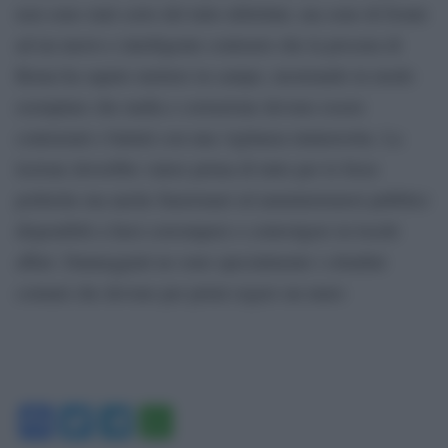
non sono stati certo del tutto debellati, ma sono di fronte
ad un nuovo e intelligente contrasto che la procura di
Roma ha saputo mettere in campo, mostrando in modo
esemplare che mafia e corruzione devono essere
contrastati e battuti con una vigilanza ininterrotta. La
lezione dovrebbe valere prima di tutto per le forze
politiche ma anche funzionari ed amministratori pubblici
disponibili a farsi corrompere e coinvolgere in loschi
affari. Danneggiati ne sono specialmente i cittadini
comuni che devono per primi ergere un muro
Facebook
Twitter
Telegram
WhatsApp