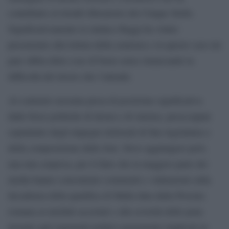
contribuito al trionfo liberatorio dei Cinque Stelle.
Significativamente la sindaco Raggi ha voluto
presenziare alla lettura della sentenza e in questo caso mi
pare abbia detto cose di buon senso rimarcando la
difficoltà del lavoro che l’attende.
Al contrario nessuna presa di posizione significativa
dalle forze politiche di destra e di sinistra, preoccupate
soprattutto degli impegni elettorali di fine legislatura e
della composizione delle liste. Devo aggiungere però,
una mia sorpresa, per il fatto che la maggior parte dei
media hanno concentrato commenti e valutazioni sulla
decadenza della qualifica di Mafia data dalla Procura
romana ai misfatti accertati e alla severità delle pene
irrorate agli esponenti politici gravemente implicati in