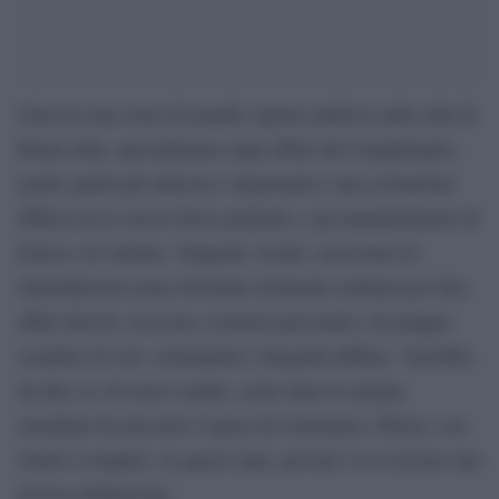
Gravava una sorta di grande cupola mafiosa sulla città di
Roma tutta, specialmente sugli affari del Campidoglio,
anche quelli più delicati e importanti e una corruzione
diffusa tra le stesse forze politiche e gli amministratori di
destra e di sinistra. Tangenti, ricatti, estorsioni ed
intimidazioni erano diventati strumenti ordinari per fare
affari illeciti, ricercare consensi personali e di gruppo,
scambio di voti, criminalità e illegalità diffuse. Verrebbe
da dire se ciò non è mafia, come tutta la stampa
mondiale ha descritto l’opera di Carminati e Buzzi, con
relativi complici, in questi anni, provate voi a trovare una
diversa definizione.