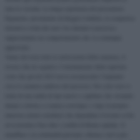
tutta la vicenda. La lunga esperienza del procuratore
Pignatone, proveniente da Reggio Calabria, la scrupolosa
iniziativa svolta dai suoi vice durante il processo,
rappresentano un comportamento che va comunque
apprezzato.
Vanno del resto lette le motivazioni della sentenza, il
ricorso che ne seguirà e l’orientamento della suprema
corte che già nel 2015 aveva riconosciuto l’impianto
circa il carattere mafioso del processo. Per certi versi si
tratta di una mafia di tipo nuovo e capillare che versando
danaro a destra e a manca corrompe e volge al proprio
interesse azioni corruttrici che degradano il tessuto civile
ed economico ben oltre i confini di Roma capitale. Il
malaffare e la criminalità presente a Roma e nel Lazio