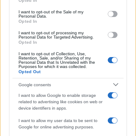
Opted In
Please note that this website/app uses one or more Google
services and may gather and store information including but
I want to opt-out of the Sale of my
Personal Data.
not limited to your visit or usage behaviour. You may click to
Opted In
grant or deny consent to Google and its third-party tags to
use your data for below specified purposes in below Google
I want to opt-out of processing my
consent section.
Personal Data for Targeted Advertising.
Opted In
I want to opt-out of Collection, Use,
Retention, Sale, and/or Sharing of my
Personal Data that Is Unrelated with the
Purposes for which it was collected.
Opted Out
Syndication
Culture
Google consents
Salute
Globalist
I want to allow Google to enable storage
related to advertising like cookies on web or
Megachip
Globalscience
device identifiers in apps.
GiULia
Globalsport
I want to allow my user data to be sent to
Google for online advertising purposes.
Prima Pagina