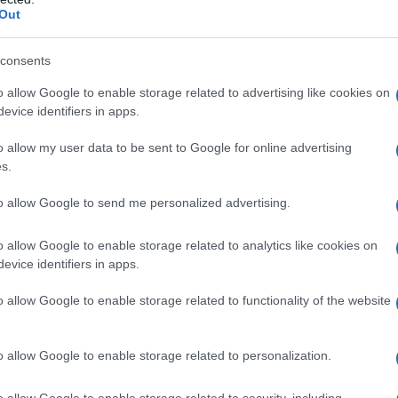
dall'e
i amministrazione della Rai. E oggi il M5S lo
Out
tentat
ritto nella nota -. “Abbiamo tenuto conto della
servil
consents
europ
nale come autore e dirigente televisivo, della
dei m
o allow Google to enable storage related to advertising like cookies on
zzo televisivo e del suo linguaggio e della
evice identifiers in apps.
sato, mantenendo scelte editoriali coraggiose e
Lo sc
o allow my user data to be sent to Google for online advertising
sull’
ica”. “Nessun filo – è stato aggiunto – ha
s.
con R
M5S. È scontato ma riteniamo di doverlo
to allow Google to send me personalized advertising.
in queste ore, afferma che anche il M5S si è
La da
”.
o allow Google to enable storage related to analytics like cookies on
dovre
evice identifiers in apps.
a.
Sel ha annunciato che in commissione
o allow Google to enable storage related to functionality of the website
r il Cda Rai. “E’ una candidatura ottima che
Pales
egato il coordinatore Nicola Fratoianni, che sul
asseg
o allow Google to enable storage related to personalization.
a. “Vedremo – ha dichiarato -, il Pd ha giocato
rudi
o allow Google to enable storage related to security, including