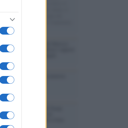
sercito israeliano. Una guerra atroce, il
ivo di disumanizzazione delle vittime, il
ismo del governo italiano e degli altri
ei, il ritorno al colonialismo. L'importanza
ovimenti.
enario /
Ceuta, l’ombra del Marocco
assalto mentre Trump rafforza i rapporti
abat e trama contro la Spagna
ta /
L'8 agosto, quando la memoria
bbe insegnarci qualcosa
tina /
Il Board of Peace di Trump
na il primo contratto per un
mentale avamposto militare a Gaza