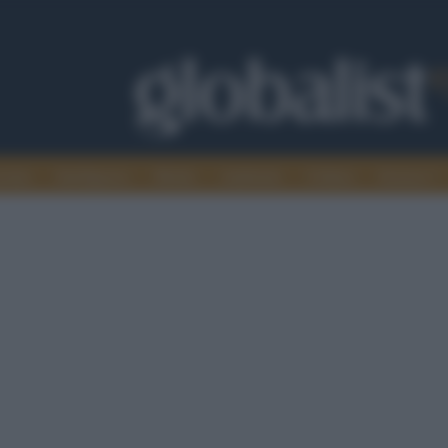
omia
Intelligence
Media
Ambiente
Cultura
Scienza