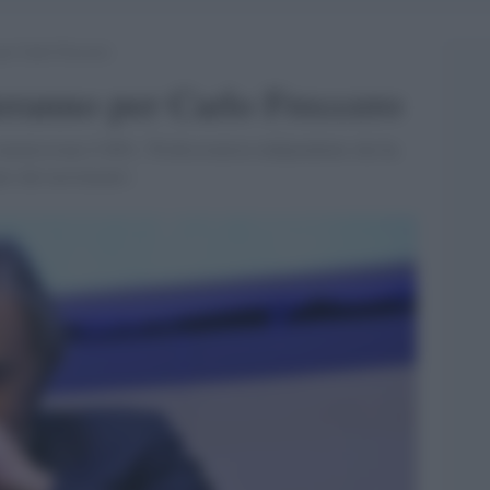
per Carlo Freccero
eranno per Carlo Freccero
commissione il M5s: 'Professionista indipendente che ha
ato dal movimento'.