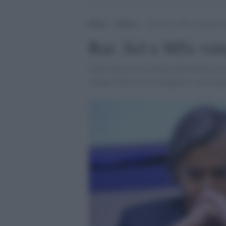
Home
>
Politica
>
Rai: Sel e M5s voteranno 
Rai: Sel e M5s vot
Carlo Freccero è il nome che porterà in 
sempre fatto scelte coraggiose, sarà sleg