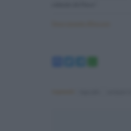
culturale del Paese”.
Tweet riguardo #Freccero
Facebook
Twitter
Telegram
WhatsA
Argomenti:
beppe grillo
movimento 5 s