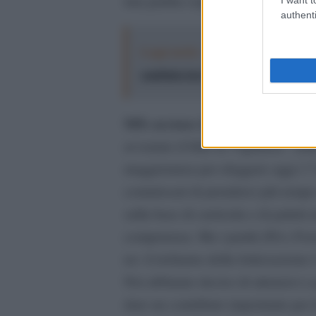
una partita coperta, avrebbe potut
authenti
Leggi anche:
Grillo attacca il M5s:
cambiato loro"
M5s accusa: irregolarità nell’ite
avvenuto il blitz in Vigilanza” sul
maggioranza per eleggere oggi i 7
commissari di prenderci più tempo 
sulla base di curricula e di paletti
competenza. Ma i partiti (Pd e For
no: il richiamo della lottizzazione
Noi abbiamo deciso di attenerci a 
dare un contributo importante per l