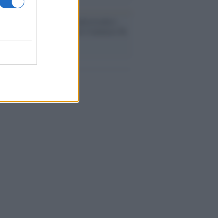
nto /
La Sila diventa un palcoscenico
rale: nasce “A Farla Amare Comincia Tu
ra Sila”