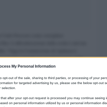
e Carlo Freccero come consigliere
Rai. L’ufficializzazione della scelta è arrivata
illo: “Oggi la Commissione di vigilanza è
 su 9 del consiglio di amministrazione della
anto stabilito dalla legge Gasparri, quella
ocess My Personal Information
ione del V-Day 2 migliaia di cittadini hanno
to opt-out of the sale, sharing to third parties, or processing of your per
elezione dei nuovi vertici dopo un susseguirsi di
formation for targeted advertising by us, please use the below opt-out s
o totale della linea del governo e della
 selection.
ssoluta mancanza da parte loro di un vero
 that after your opt-out request is processed you may continue seeing i
ased on personal information utilized by us or personal information dis