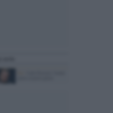
i anche
Rai /
Carlo Freccero: l'uomo
giusto al posto giusto