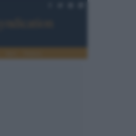
Sport
Tendenze