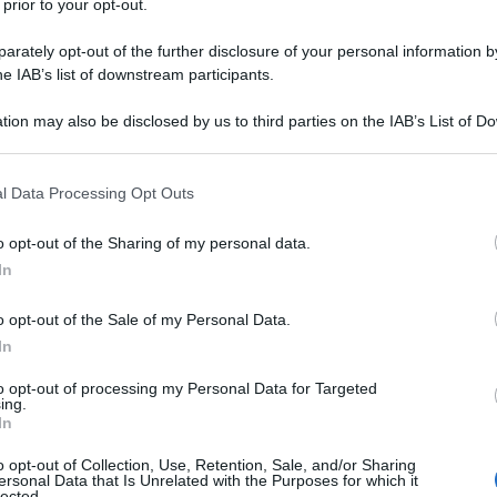
 prior to your opt-out.
ropri uomini all’interno del cda – è stato scritto
rately opt-out of the further disclosure of your personal information by
e altre forze politiche hanno depositato in
he IAB’s list of downstream participants.
ma della governance Rai. La nostra, in
Ulti
tion may also be disclosed by us to third parties on the IAB’s List of 
volta per tutte l’influenza della politica
 that may further disclose it to other third parties.
 tal fine una procedura pubblica e trasparente per
 that this website/app uses one or more Google services and may gath
l Data Processing Opt Outs
including but not limited to your visit or usage behaviour. You may click 
trazione secondo i criteri di onorabilita’,
 to Google and its third-party tags to use your data for below specifi
o opt-out of the Sharing of my personal data.
ogle consent section.
In
o opt-out of the Sale of my Personal Data.
 raccontano l'Italia: da Mennea, a Tina Anselmi sino
In
L'int
to opt-out of processing my Personal Data for Targeted
Gaza:
ing.
In
solle
Il Se
o opt-out of Collection, Use, Retention, Sale, and/or Sharing
dato.
“Abbiamo deciso di proporre il nome di
ersonal Data that Is Unrelated with the Purposes for which it
barch
lected.