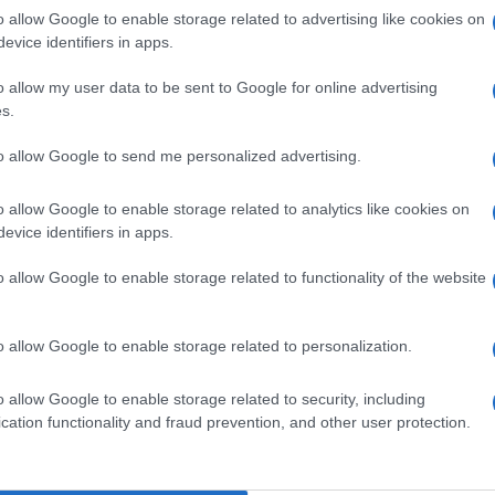
minacciosa, mitigata dalla tristezza congenita del
o allow Google to enable storage related to advertising like cookies on
 da quando ha smesso di fare il giornalista per
evice identifiers in apps.
 PD. Le scissioni a sinistra non hanno mai portato
o allow my user data to be sent to Google for online advertising
vero Garavini? vero Bertinotti, vero Vendola?
s.
Ulti
to allow Google to send me personalized advertising.
o allow Google to enable storage related to analytics like cookies on
evice identifiers in apps.
pp
o allow Google to enable storage related to functionality of the website
i arrivi in Europa e sale la tensione politica
o allow Google to enable storage related to personalization.
L'int
o allow Google to enable storage related to security, including
Gaza:
cation functionality and fraud prevention, and other user protection.
solle
Il Se