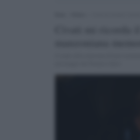
Home
>
Politica
>
Civati mi ricorda il “pove
Civati mi ricorda i
manzoniana memo
Il leader della minoranza Pd può verament
personaggio dei Promessi Sposi