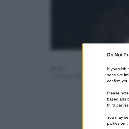
Do Not Pr
Desk3
If you wish 
sensitive in
14 Dicembre 2014 - 12.09
confirm your
Please note
based ads b
third parties
You may sepa
parties on t