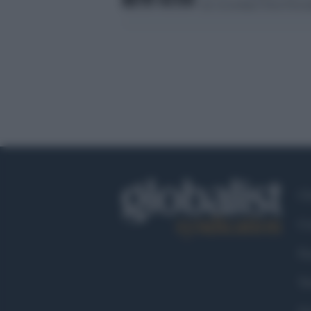
mi ricordano Don Ferra
Ch
Co
Fa
Tw
Go