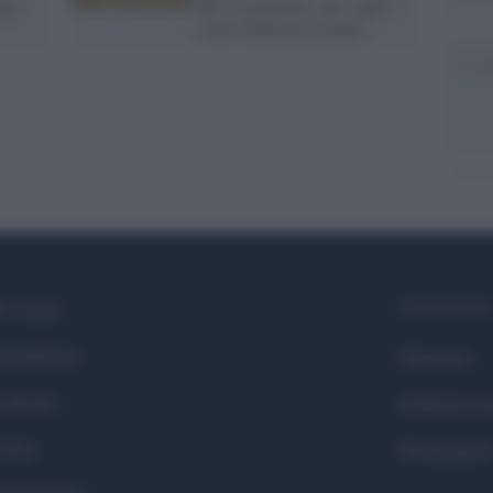
nte
del Coronavirus, per capire
come funziona la paura
Il co
Syndication
i siamo
ntributors
Globalist
cebook
Globalscie
itter
Globalsport
ogle News