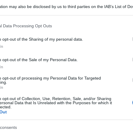
tion may also be disclosed by us to third parties on the IAB’s List of 
 that may further disclose it to other third parties.
 that this website/app uses one or more Google services and may gath
l Data Processing Opt Outs
including but not limited to your visit or usage behaviour. You may click 
 to Google and its third-party tags to use your data for below specifi
o opt-out of the Sharing of my personal data.
ogle consent section.
In
 Renzo, guarito dalla peste, si reca a Milano
o opt-out of the Sale of my Personal Data.
a di Donna Prassede dove si era rifugiata Lucia
In
redulità popolare pensava che gli untori fossero
to opt-out of processing my Personal Data for Targeted
ing.
) e quindi inseguito da una piccola folla
In
 gli appestati al lazzaretto e Renzo ci salta
o opt-out of Collection, Use, Retention, Sale, and/or Sharing
ersonal Data that Is Unrelated with the Purposes for which it
e oramai al sicuro, scende dal carro per
lected.
Out
atto (quello che porta i malati e i morti) gli grida
arai tu che spianterai Milano”. Non sarà certo
consents