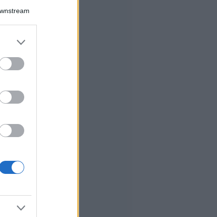
Downstream
er and store
to grant or
ed purposes