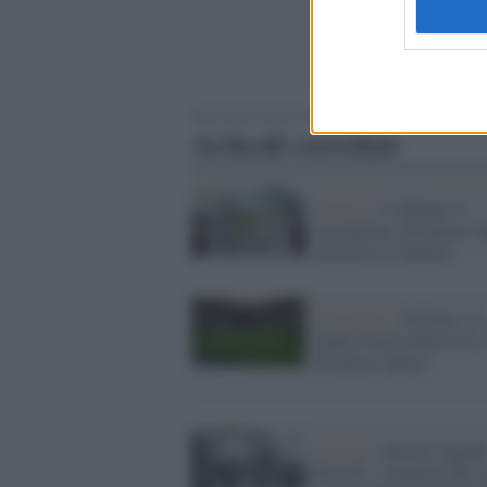
Articoli correlati
Mostra /
A Milano si
riscoprono i Promessi 
attraverso i fumetti
Il progetto /
Firenze: in
Santa Croce letture de 'I
Promessi Sposi'
La nota /
Salvini, Sgarbi
Bocelli: i negatori del c