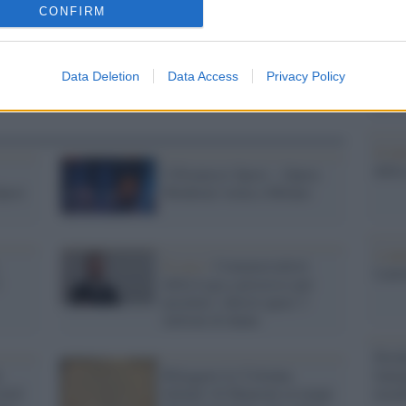
barch
CONFIRM
dall'e
tentat
servil
Data Deletion
Data Access
Privacy Policy
europ
dei m
Il lu
della
'I Promessi Sposi – Opera
Sposi
Moderna' torna a Milano
L'ann
Il caso /
Commercialisti
Laure
della Lega a processo per
peculato: chiesti quasi 3
milioni di danni
Perch
famig
,
Rileggere la 'Colonna
tecno
ovid
Infame' di Manzoni ai tempi