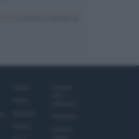
nflitto /
La mafia russa e l'arma del caos
Culture
Giornale
dello
Salute
Spettacolo
Megachip
nce
Wondernet
GiULia
Giuliana
Sgrena
Prima