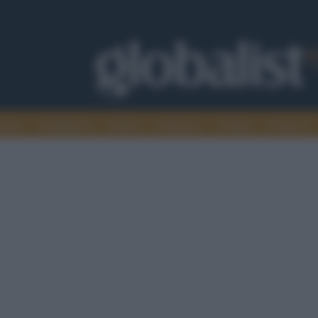
omia
Intelligence
Media
Ambiente
Cultura
Scienza