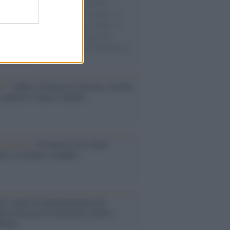
e cariche di aiuti umanitari assalite
sercito israeliano. Una guerra atroce, il
ivo di disumanizzazione delle vittime, il
ismo del governo italiano e degli altri
ei, il ritorno al colonialismo. L'importanza
ovimenti.
tto /
Addio a Francesco Guccini, il poeta
 canzone d’autore italiana
iversario /
90 anni di Yves Saint
nt, tra moda e scandali
é i centri di intrattenimento per
lie investono in attrazioni ad alta
logia