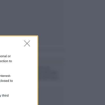
i anche
sonal or
ection to
Lecco /
Interviene per
difendere il figlio dai bulli:
nterest-
pestato a sangue dal branco
closed to
 third