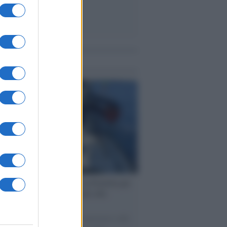
me notizie
ervista /
Marco Croatti e la Flottilla per
 le nostre vele gonfie grazie alla
vazione popolare
natore M5S racconta la sua esperienza sulle