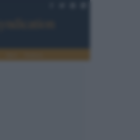
Sport
Tendenze