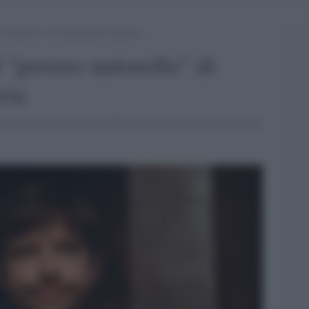
ro untorello” di manzoniana memoria
l "povero untorello" di
ria
e creare una scissione nella sinistra? La risposta la dà un