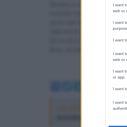
Nessuno si scandalizza se Fi è in 
I want t
web or d
d’autorità visto la sua genesi. N
questo stato di cose che farebbe 
I want t
purpose
mafia non ha più bisogno di nascond
Ed ora che le attivita’ criminali 
I want 
Borsa, ma questo forse e’ gia’ avv
I want t
web or d
I want t
or app.
Facebook
Twitter
Telegram
WhatsA
I want t
I want t
Leggi anche:
Buglisi, l’antimafia de
authenti
ancora fatica a cambiare davvero