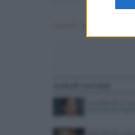
Argomenti:
beppe grillo
silvio berlusc
Articoli correlati
Lucia Riina alla tv sviz
onorata del mio cognom
Mafia, Dell'Utri condan