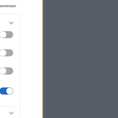
Downstream
er and store
to grant or
ed purposes