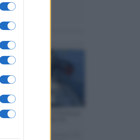
me notizie
ervista /
Marco Croatti e la Flottilla per
 le nostre vele gonfie grazie alla
vazione popolare
natore M5S racconta la sua esperienza sulle