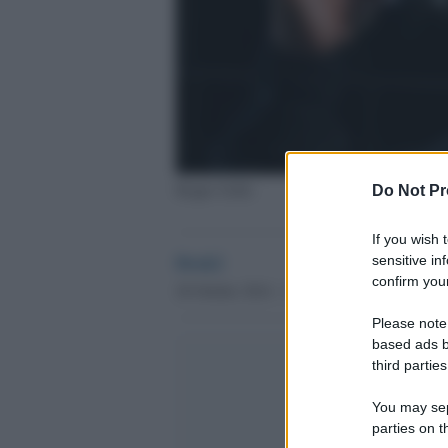
Beppe Grillo
Do Not Pr
If you wish 
Desk2
sensitive in
confirm your
28 Ottobre 2014 - 13.29
Please note
based ads b
third parties
You may sepa
parties on t