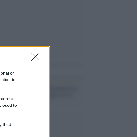
i anche
sonal or
ection to
In ricordo di Emanuela Loi,
poliziotta coraggio in via
nterest-
D'Amelio
closed to
 third