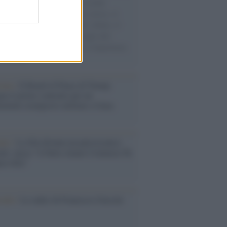
e cariche di aiuti umanitari assalite
sercito israeliano. Una guerra atroce, il
ivo di disumanizzazione delle vittime, il
ismo del governo italiano e degli altri
ei, il ritorno al colonialismo. L'importanza
ovimenti.
tina /
Il Board of Peace di Trump
na il primo contratto per un
mentale avamposto militare a Gaza
nto /
La Sila diventa un palcoscenico
rale: nasce “A Farla Amare Comincia Tu
ra Sila”
cordo /
Le radici di Francesco Guccini