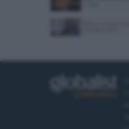
a 7 anni
Riina jr, vita (quasi) n
di un figlio di boss
Ch
Co
Fa
Tw
Go