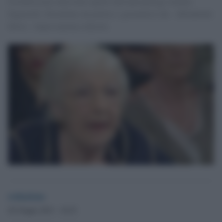
Un bellissimo intervento quello dell'antropologa Amalia
Signorelli. Disturbato da politici e giornalisti che - difendendo
Silvio - fanno teatrino ridicolo.
redazione
26 Giugno 2013 - 10.52