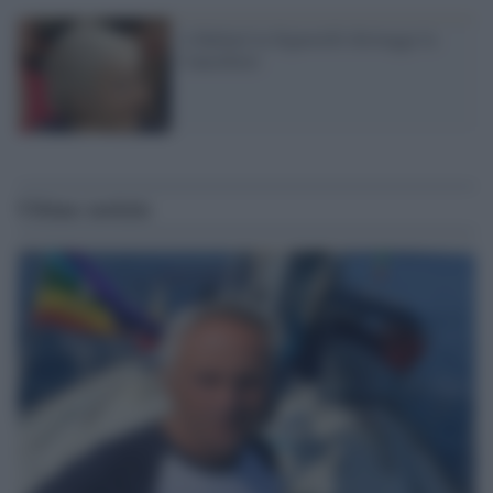
A Ballarò la Signorelli distrugge la
Cancellieri
Ultime notizie