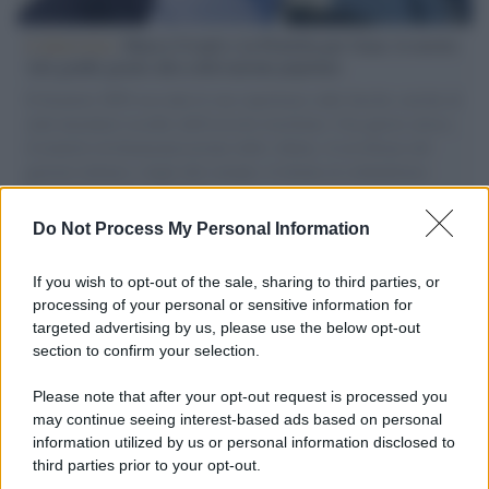
L'intervista /
Marco Croatti e la Flottilla per Gaza: le nostre
vele gonfie grazie alla sollevazione popolare
Il Senatore M5S racconta la sua esperienza sulle barche cariche di
aiuti umanitari assalite dall'esercito israeliano. Una guerra atroce,
il tentativo di disumanizzazione delle vittime, il servilismo del
governo italiano e degli altri europei, il ritorno al colonialismo.
L'importanza dei movimenti.
Do Not Process My Personal Information
Cisgiordania /
L’esercito israeliano si ritira dal campo
profughi di Qalandiya dopo tre giorni di violenze contro i
If you wish to opt-out of the sale, sharing to third parties, or
palestinesi
processing of your personal or sensitive information for
targeted advertising by us, please use the below opt-out
section to confirm your selection.
Giornalismo /
Addio a Stefano Marcelli, colonna della Rai
di Firenze e dirigente dell'Usigrai
Please note that after your opt-out request is processed you
may continue seeing interest-based ads based on personal
information utilized by us or personal information disclosed to
third parties prior to your opt-out.