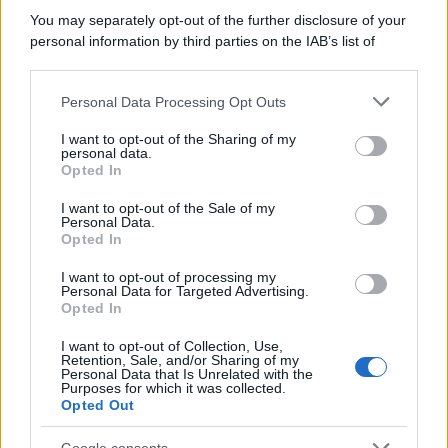
Lo scenario /
Ceuta, l’ombra del Marocco sull’assalto
You may separately opt-out of the further disclosure of your
mentre Trump rafforza i rapporti con Rabat e trama contro la
personal information by third parties on the IAB’s list of
Spagna
downstream participants.
Personal Data Processing Opt Outs
This information may also be disclosed by us to third parties
La data /
L'8 agosto, quando la memoria dovrebbe insegnarci
on the IAB’s List of Downstream Participants that may further
I want to opt-out of the Sharing of my
qualcosa
disclose it to other third parties.
personal data.
Opted In
Please note that this website/app uses one or more Google
services and may gather and store information including but
I want to opt-out of the Sale of my
Personal Data.
not limited to your visit or usage behaviour. You may click to
Opted In
grant or deny consent to Google and its third-party tags to
use your data for below specified purposes in below Google
I want to opt-out of processing my
consent section.
Personal Data for Targeted Advertising.
Opted In
I want to opt-out of Collection, Use,
Retention, Sale, and/or Sharing of my
Personal Data that Is Unrelated with the
Purposes for which it was collected.
Opted Out
Syndication
Culture
Google consents