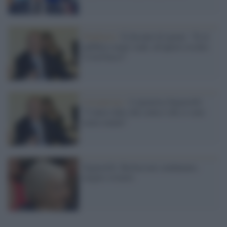
Pandemia /
Il docente di igiene: "Sì al
pubblico negli stadi, all'aperto rischio
Covid basso"
Coronavirus /
L'igienista Signorelli:
"L'unico dato che conta è che ci sono
meno malati"
Signorelli: Berlusconi condannato,
meglio evitarlo