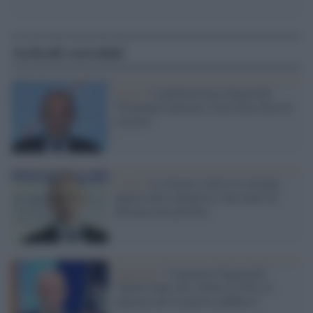
Articoli correlati
Covid /
L'epidemiologo Signorelli:
"Prematuro pensare a una terza dose di
vaccino"
Covid /
Le misure contro la variante
inglese più contagiosa: due metri di
distanza non più uno
Pandemia /
L'igienista Signorelli:
"Molto bene aver ridotto al 50% la
capienza del trasporto pubblico"