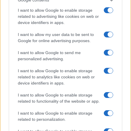
Salute
Globalist
I want to allow Google to enable storage
related to advertising like cookies on web or
Megachip
Globalscience
device identifiers in apps.
GiULia
Globalsport
I want to allow my user data to be sent to
Google for online advertising purposes.
Prima Pagina
I want to allow Google to send me
personalized advertising.
Giornale dello
Chi siamo
I want to allow Google to enable storage
Spettacolo
related to analytics like cookies on web or
Contributors
device identifiers in apps.
Wondernet
Facebook
I want to allow Google to enable storage
Giuliana Sgrena
related to functionality of the website or app.
Twitter
I want to allow Google to enable storage
Google News
related to personalization.
Mastodon