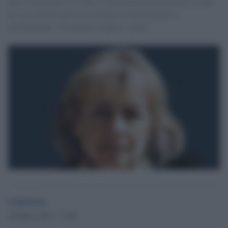
Una vita passata tra il Fao, il World Food Programme e l'Onu.
La sua elezione porta un segnale di rinnovamento e
cambiamento. Una donna semplice e forte.
redazione
16 Marzo 2013 - 17.00