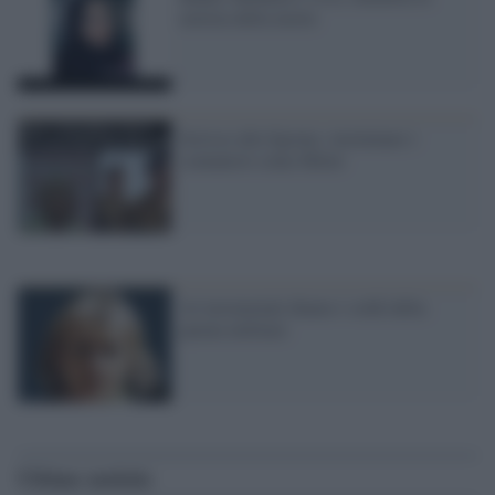
notizia della morte
Scrisse alla Sgrena: sterminare i
comunisti come Hitler
Ai terremotati diamo i soldi della
parata militare
Ultime notizie