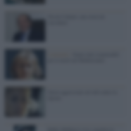
Nicola Calipari, una storia da
raccontare
Commento /
Siamo tutti responsabili
per le morti nel Mediterraneo
Nuove aggressioni sul web contro la
Sgrena
Balkis Melhem è viva, smentita la