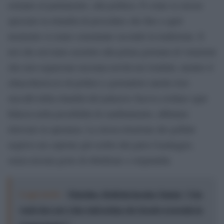
estranei al parlamento, alla politica. È come se avesse
spezzato la ritualità di procedure che fino a quel
momento si erano consumate secondo la tradizione. E
noi che avevamo assistito alla prima giornata di votazioni
che non segnavano nessuna novità nei risultati, mentre il
chiacchiericcio di politici e giornalisti (anche loro
succubi della ritualità del palazzo) faceva crollare ogni
fiducia nella possibilità di cambiamento, abbiamo
ritrovato la speranza. La stessa irruzione dei grillini
seguiva un copione già scritto dal guru Casaleggio,
senza nessun gesto di ribellione o originalità.
Leggi anche:
Palestina, Boldrini incalza Tajani: "Che
vuole fare per i due stati prima che Israele si prenda la