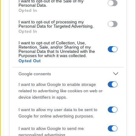
I want to opt-out of the Sale of my
Personal Data.
not limited to your visit or usage behaviour. You may click to
Opted In
grant or deny consent to Google and its third-party tags to
use your data for below specified purposes in below Google
I want to opt-out of processing my
consent section.
Personal Data for Targeted Advertising.
Opted In
I want to opt-out of Collection, Use,
Retention, Sale, and/or Sharing of my
Personal Data that Is Unrelated with the
Purposes for which it was collected.
Opted Out
Syndication
Culture
Google consents
Salute
Globalist
I want to allow Google to enable storage
related to advertising like cookies on web or
Megachip
Globalscience
device identifiers in apps.
GiULia
Globalsport
I want to allow my user data to be sent to
Google for online advertising purposes.
Prima Pagina
I want to allow Google to send me
personalized advertising.