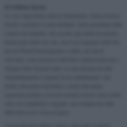
di Giuliana Sgrena
La voce degli ultimi entra in Parlamento. Senza retorica.
Perché a portarla è Laura Boldrini, eletta presidente della
Camera dei deputati, che accanto agli ultimi ha passato
buona parte della sua vita, con il suo impegno nella Fao,
poi nel World food programe e infine, per più di
vent’anni, come portavoce dell’Alto commissariato per i
rifugiati delle Nazioni unite. La sua elezione ha dato
immediatamente il segnale di un cambiamento: una
donna, alla prima legislatura e anche alla prima
esperienza politica (con Sel) assume la terza carica dello
stato con semplicità e orgoglio, ma consapevole delle
difficoltà in cui si trova il paese.
Con un discorso chiaro e breve, dove tutte le parole