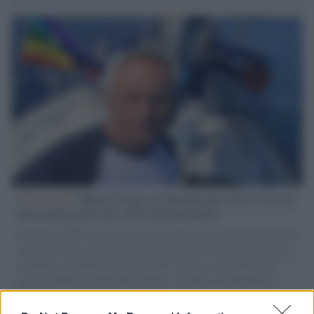
L'intervista /
Marco Croatti e la Flottilla per Gaza: le nostre
vele gonfie grazie alla sollevazione popolare
Il Senatore M5S racconta la sua esperienza sulle barche cariche di
aiuti umanitari assalite dall'esercito israeliano. Una guerra atroce,
il tentativo di disumanizzazione delle vittime, il servilismo del
governo italiano e degli altri europei, il ritorno al colonialismo.
L'importanza dei movimenti.