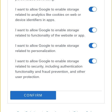
Giornale dello
Chi siamo
I want to allow Google to enable storage
Spettacolo
related to analytics like cookies on web or
Contributors
device identifiers in apps.
Wondernet
Facebook
I want to allow Google to enable storage
Giuliana Sgrena
related to functionality of the website or app.
Twitter
I want to allow Google to enable storage
Google News
related to personalization.
Mastodon
I want to allow Google to enable storage
related to security, including authentication
Cookie Policy
functionality and fraud prevention, and other
user protection.
Preferenze Privacy
CONFIRM
©2021 Globalist.it • All right reserved.