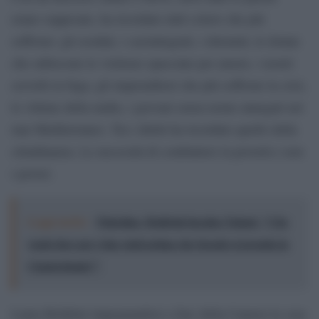
erano soppesate, ha ricordato tutti coloro che più
soffrono: gli esodati, i cassintegrati, i detenuti, le donne
che subiscono le violenze spacciate per amore, i nostri
cervelli in fuga, gli imprenditori che più soffrono la crisi,
le vittime della mafia, i giovani senza nome annegati nel
mar Mediterraneo. Tra i diritti ha ricordato quello della
cittadinanza. Le necessità di combattere la povertà e non
i poveri.
Leggi anche:
Palestina, Boldrini incalza Tajani: "Che
vuole fare per i due stati prima che Israele si prenda la
Cisgiordania?"
Laura Boldrini impegnandosi a fare della Camera la casa