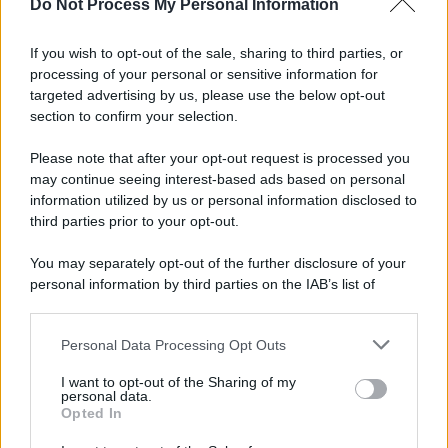
Do Not Process My Personal Information
Tel Aviv /
La “vittoria totale” di Israele significa una guerra
senza fine
If you wish to opt-out of the sale, sharing to third parties, or
processing of your personal or sensitive information for
targeted advertising by us, please use the below opt-out
section to confirm your selection.
Vangelo /
La vita si intreccia con le paure come il giorno
succede alla notte
Please note that after your opt-out request is processed you
may continue seeing interest-based ads based on personal
information utilized by us or personal information disclosed to
third parties prior to your opt-out.
La scoperta /
Oplontis, le vittime dell’eruzione del Vesuvio
You may separately opt-out of the further disclosure of your
furono più numerose del previsto
personal information by third parties on the IAB’s list of
downstream participants.
Personal Data Processing Opt Outs
This information may also be disclosed by us to third parties
Il medagliere /
Europei di nuoto: Pellecani guida una super
on the IAB’s List of Downstream Participants that may further
I want to opt-out of the Sharing of my
Italia
disclose it to other third parties.
personal data.
Opted In
Please note that this website/app uses one or more Google
services and may gather and store information including but