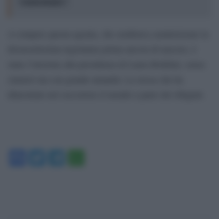
Cisgiordania?"
A rompere questa agonia, che sembrava caratterizzare la
diciassettesima legislatura prima ancora di nascere, è
stata l’elezione alla presidenza di Laura Boldrini, senza
clamori ma con grande umanità. La stessa che ha
dimostrato nel soccorrere il mondo a parte dei rifugiati.
Facebook
Twitter
Telegram
WhatsApp