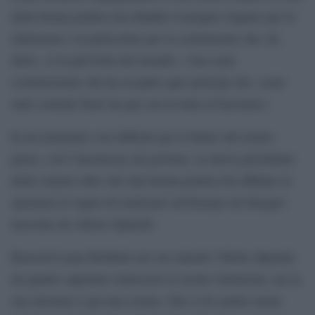
della buona politica ha ribadito il proprio rispetto per le
istituzioni e in particolare per la costituzione che, ha
detto, «è la più bella del mondo». Una carta
costituzionale che ha recepito quei principi che «sono
stati costruiti fuori da qui con la lotta al fascismo».
In un momento così difficile per il futuro del nostro
paese, con l’incertezza sul governo, la nuova presidente
della camera oltre che alla buona politica ha affidato la
speranza al sogno di realizzare un’Europa sul disegno
tracciato da Altiero Spinelli.
Riuscirà Laura Boldrini nel suo intento? Molto dipende
da quanto sapranno rinnovarsi le nostre istituzioni, ma la
sua elezione è già una cesura. Che ci fa sentire meno