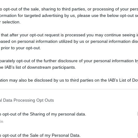
to opt-out of the sale, sharing to third parties, or processing of your per
formation for targeted advertising by us, please use the below opt-out s
 selection.
 that after your opt-out request is processed you may continue seeing i
ased on personal information utilized by us or personal information dis
 prior to your opt-out.
o dei nuovi simboli per le elezioni legislative
 siccome ogni rito che si rispetti ha le sue
rately opt-out of the further disclosure of your personal information by
he IAB’s list of downstream participants.
 della “lista civetta”. Gruppi di persone (a volte
in questo modo cercano di indebolire il “nemico”)
tion may also be disclosed by us to third parties on the IAB’s List of 
 that may further disclose it to other third parties.
 a quelli che – si pensa – “tireranno” di più.
 that this website/app uses one or more Google services and may gath
l Data Processing Opt Outs
ati è anche sinonimo di successo. Dunque i più
including but not limited to your visit or usage behaviour. You may click 
 to Google and its third-party tags to use your data for below specifi
o opt-out of the Sharing of my personal data.
ogle consent section.
In
llo del Maie, lo sconosciuto Movimento
o opt-out of the Sale of my Personal Data.