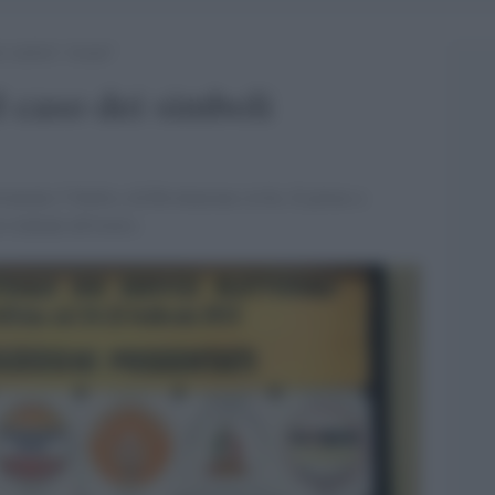
ei simboli “clonati”
l caso dei simboli
imento 5 Stelle e di Rivoluzione civile, Il primo a
 italiani all'estero.