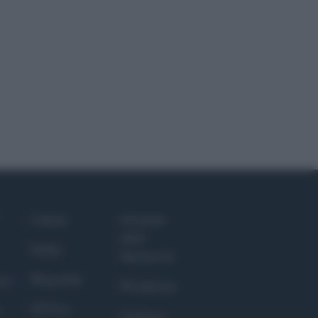
Culture
Giornale
dello
Salute
Spettacolo
Megachip
nce
Wondernet
GiULia
Giuliana