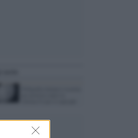
i anche
Wikipedia italiana è oscurata
per protesta contro la
riforma Ue per il copyright