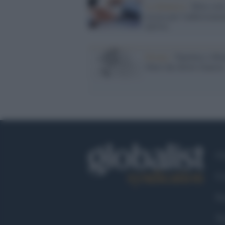
La denuncia /
Meta sott
accusa per l'addestrame
dell'IA
Disney /
Topolino e Min
liberi dai diritti d'autore
Ch
Co
Fa
Tw