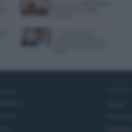
o
Il commento /
Dallo 'Statuto
nto
di Anna' all’AI mangia
copyright
nie
Ue /
Rocco Siffredi a
sostegno del copyright: "la
legge europea può salvare il
porno"
Syndication
i siamo
ntributors
Globalist
cebook
Globalscie
itter
Globalsport