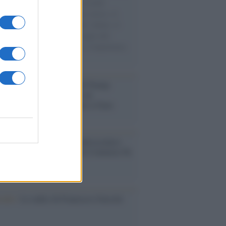
e cariche di aiuti umanitari assalite
sercito israeliano. Una guerra atroce, il
ivo di disumanizzazione delle vittime, il
ismo del governo italiano e degli altri
ei, il ritorno al colonialismo. L'importanza
ovimenti.
tina /
Il Board of Peace di Trump
na il primo contratto per un
mentale avamposto militare a Gaza
nto /
La Sila diventa un palcoscenico
rale: nasce “A Farla Amare Comincia Tu
ra Sila”
cordo /
Le radici di Francesco Guccini