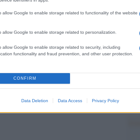
e del Jolly Roger. Lo ha presentato tal Manuel
barch
dall'e
o allow Google to enable storage related to functionality of the website
tentat
 C’è da ricordare però che una sentenza del
servil
europ
o allow Google to enable storage related to personalization.
dei m
usare il nome del partito pirata.
o allow Google to enable storage related to security, including
to dal vero partito pirata –
Pales
cation functionality and fraud prevention, and other user protection.
asseg
onale e che appunto ha intentato la causa contro
rudi
imbolo,
CONFIRM
, nella mattinata di venerdì”.
L'eve
natu
che è presente al Viminale: “Non sappiamo cosa
– Ope
Data Deletion
Data Access
Privacy Policy
ia truffa ai danni del nostro partito”.
Il ri