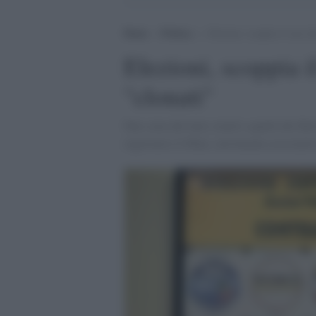
Home
>
Politica
>
Elezioni, scoppia il caso d
Elezioni, scoppia i
"clonati"
Due sono del tutto simili a quelli del Mov
registrarsi il Maie, movimento associativo