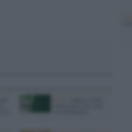
pp
L'ann
Laure
anno
Il caso /
Ungheria, Orbàn
ti
dichiara guerra alla stella
 ecco
rossa di Heineken