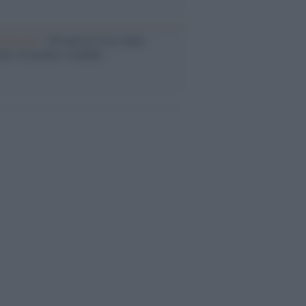
iversario /
90 anni di Yves Saint
nt, tra moda e scandali