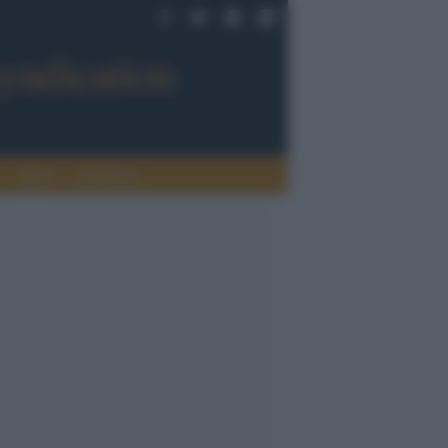
Sport
Tendenze