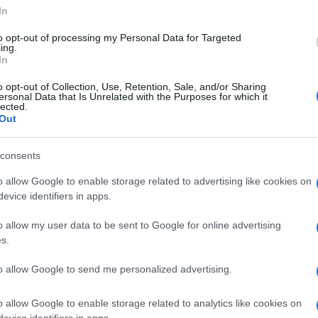
secondo è il Movimento 5 Stelle, ma attenzione:
In
i identico: riprende quasi
to opt-out of processing my Personal Data for Targeted
sso e le 5 stelle di un giallo
ing.
In
è al quinto posto, e si riconosce perché c’è la
Ulti
o opt-out of Collection, Use, Retention, Sale, and/or Sharing
ersonal Data that Is Unrelated with the Purposes for which it
lected.
Out
imbolo al terzo posto che riporta
consents
oduce stilizzato il quadro del
o allow Google to enable storage related to advertising like cookies on
ovimento guidato dall’ex
evice identifiers in apps.
vo per il fatto che il nome del
o allow my user data to be sent to Google for online advertising
o, mentre è presente in quello
s.
L'int
 esposto in bacheca.
Gaza:
to allow Google to send me personalized advertising.
solle
bolo di un altrettanto strano partito
o allow Google to enable storage related to analytics like cookies on
Il Se
evice identifiers in apps.