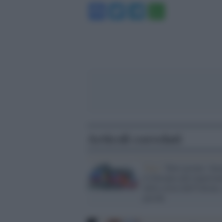
Facebook
Twitter
Telegram
WhatsA
Articoli correlati
Voto /
Tutto pronto. Sar
le Europee più importan
della storia dell'Unione,
perché