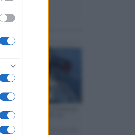
me notizie
ervista /
Marco Croatti e la Flottilla per
 le nostre vele gonfie grazie alla
vazione popolare
natore M5S racconta la sua esperienza sulle