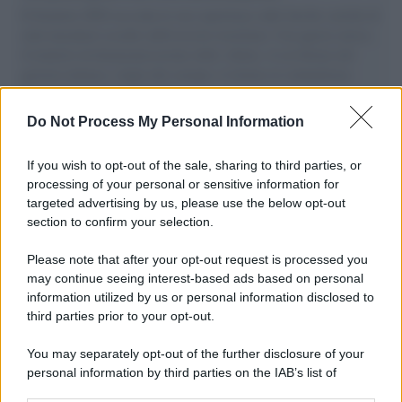
Il Senatore M5S racconta la sua esperienza sulle barche cariche di
aiuti umanitari assalite dall'esercito israeliano. Una guerra atroce,
il tentativo di disumanizzazione delle vittime, il servilismo del
governo italiano e degli altri europei, il ritorno al colonialismo.
L'importanza dei movimenti.
Do Not Process My Personal Information
Il lutto /
Addio a Francesco Guccini, il poeta della canzone
d’autore italiana
If you wish to opt-out of the sale, sharing to third parties, or
processing of your personal or sensitive information for
targeted advertising by us, please use the below opt-out
section to confirm your selection.
L'anniversario /
90 anni di Yves Saint Laurent, tra moda e
scandali
Please note that after your opt-out request is processed you
may continue seeing interest-based ads based on personal
information utilized by us or personal information disclosed to
third parties prior to your opt-out.
Perché i centri di intrattenimento per famiglie investono in
You may separately opt-out of the further disclosure of your
attrazioni ad alta tecnologia
personal information by third parties on the IAB’s list of
downstream participants.