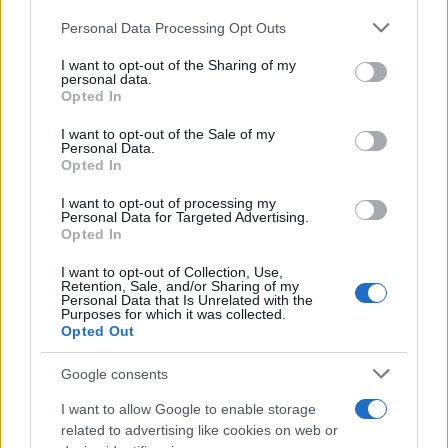
Personal Data Processing Opt Outs
This information may also be disclosed by us to third parties
Il conflitto /
La mafia russa e l'arma del caos
on the IAB’s List of Downstream Participants that may further
I want to opt-out of the Sharing of my
disclose it to other third parties.
personal data.
Opted In
Please note that this website/app uses one or more Google
services and may gather and store information including but
I want to opt-out of the Sale of my
Personal Data.
not limited to your visit or usage behaviour. You may click to
Opted In
grant or deny consent to Google and its third-party tags to
use your data for below specified purposes in below Google
I want to opt-out of processing my
consent section.
Personal Data for Targeted Advertising.
Opted In
I want to opt-out of Collection, Use,
Retention, Sale, and/or Sharing of my
Personal Data that Is Unrelated with the
Purposes for which it was collected.
Opted Out
Syndication
Culture
Google consents
Salute
Globalist
I want to allow Google to enable storage
related to advertising like cookies on web or
Megachip