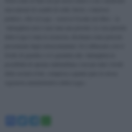
Nord come al Sud con gli stessi criteri e con i medesimi
meccanismi di scambi di soldi, favori, e interessi
politici».«Per la Lega – osserva Ciconte nel libro – la
‘ndrangheta non è mai stata una priorità. La vera priorità
della Lega è stata la sicurezza, declinata come pericolo
proveniente dagli extracomunitari. Si è abbassato così il
livello di guardia e si è garantita alla ‘ndrangheta la
possibilità di operare indisturbata e toccare tutti i livelli
della società civile, compresa a quanto pare la stessa
segreteria amministrativa della Lega».
Facebook
Twitter
Telegram
WhatsApp