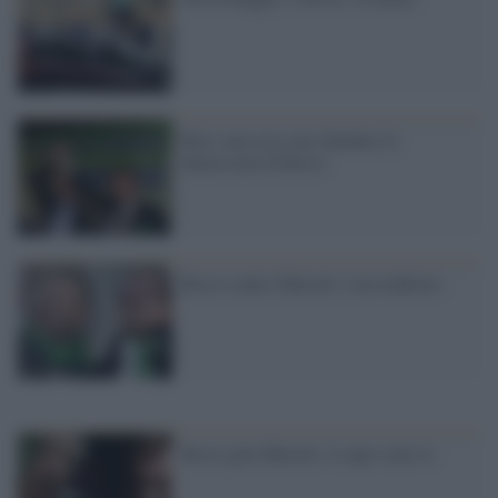
Rixi: non sta a me chiedere le
dimissioni di Bossi
Bossi contro Maroni: è un traditore
Bossi gela Maroni: il capo sono io