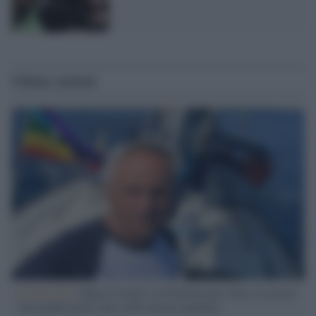
Ultime notizie
L'intervista /
Marco Croatti e la Flottilla per Gaza: le nostre
vele gonfie grazie alla sollevazione popolare