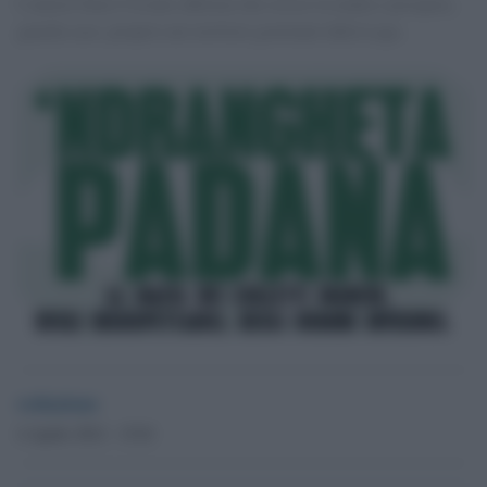
L'autore Enzo Ciconte afferma che cresce la mafia e prospera,
guarda caso, proprio nei territori governati dalla Lega.
redazione
4 Aprile 2012 - 15.01