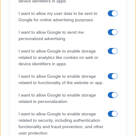
Globalscience
device identifiers in apps.
GiULia
Globalsport
I want to allow my user data to be sent to
Google for online advertising purposes.
Prima Pagina
I want to allow Google to send me
personalized advertising.
Giornale dello
Chi siamo
I want to allow Google to enable storage
Spettacolo
related to analytics like cookies on web or
Contributors
device identifiers in apps.
Wondernet
Facebook
I want to allow Google to enable storage
Giuliana Sgrena
related to functionality of the website or app.
Twitter
I want to allow Google to enable storage
Google News
related to personalization.
Mastodon
I want to allow Google to enable storage
related to security, including authentication
Cookie Policy
functionality and fraud prevention, and other
user protection.