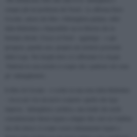
sempre più un problema del Nord». Lo afferma Enzo
Ciconte, autore del libro «Ndrangheta padana, edito
dalla Rubettino e disponibile sia in libreria che in
formato ebook. Cresce al Nord – aggiunge – e qui
prospera, guarda caso, proprio nei territori governati
dalla Lega. Nei luoghi dove si è affermato lo slogan
‘Padroni in casa nostrà si scopre che i padroni veri sono
gli ‘ndranghetisti».
Il libro di Ciconte – è scritto in una nota della Rubettino
– tocca nel vivo un nervo scoperto: quello che lega
imprese, ‘ndrangheta e politica, una triade che molti
consideravano finora legata a doppio filo solo in Calabria
ma che invece si scopre essere intimamente legata a