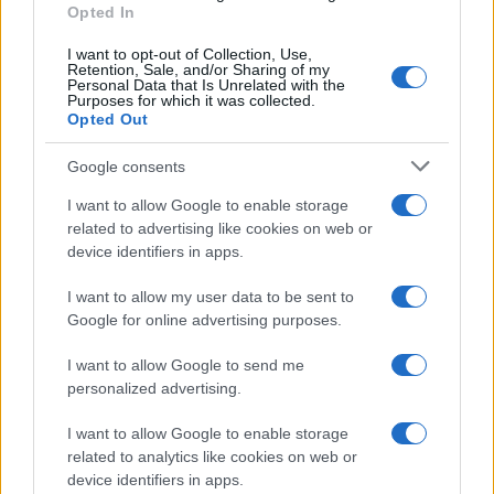
Opted In
I want to opt-out of Collection, Use,
Retention, Sale, and/or Sharing of my
Personal Data that Is Unrelated with the
Purposes for which it was collected.
Opted Out
Syndication
Culture
Google consents
Salute
Globalist
I want to allow Google to enable storage
related to advertising like cookies on web or
Megachip
Globalscience
device identifiers in apps.
GiULia
Globalsport
I want to allow my user data to be sent to
Google for online advertising purposes.
Prima Pagina
I want to allow Google to send me
personalized advertising.
Giornale dello
Chi siamo
I want to allow Google to enable storage
Spettacolo
related to analytics like cookies on web or
Contributors
device identifiers in apps.