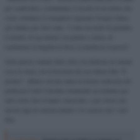
per condividere e tramandare il ricordo di un artista che,
come sottolinea il consigliere regionale Giorgio Zinno,
già sindaco per dieci anni, “è stato un modo di guardare
il mondo, di raccontarlo con pudore e ironia, di
trasformare la fragilità in forza, la timidezza in poesia”.
Nella piazza centrale della città a lui dedicata un murale
rosso lo ritrae con la bicicletta del suo ultimo film “Il
postino”, affianco ad una statua in bronzo realizzata dal
professore Carlo Ciavolino rimanendo un richiamo per
tutti coloro che lo hanno conosciuto, e per coloro che
ancora oggi ne sentono parlare o lo conosce per i suoi
film.