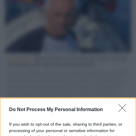
L'intervista /
Marco Croatti e la Flottilla per Gaza: le nostre
vele gonfie grazie alla sollevazione popolare
Il Senatore M5S racconta la sua esperienza sulle barche cariche di
aiuti umanitari assalite dall'esercito israeliano. Una guerra atroce,
il tentativo di disumanizzazione delle vittime, il servilismo del
governo italiano e degli altri europei, il ritorno al colonialismo.
L'importanza dei movimenti.
Do Not Process My Personal Information
L'attesa /
Un estate di calcio: tra Mondiali e Serie A
If you wish to opt-out of the sale, sharing to third parties, or
processing of your personal or sensitive information for