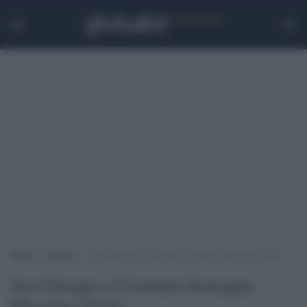
Home
>
Notizie
>
San Giorgio a Cremano festeggia Massimo Troisi
San Giorgio a Cremano festeggia
Massimo Troisi