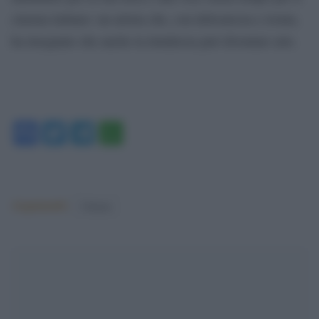
cinema italiano: un artista che, con delicatezza e ironia,
ha insegnato che anche la timidezza può diventare arte.
Facebook
Twitter
Telegram
WhatsApp
Argomenti:
Cinema