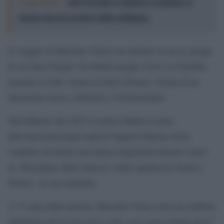
Leggi anche:
Dal Trecento a Guttuso e Ligabue: le
mostre da non perdere della settimana
Il viaggio di Massimo Troisi era iniziato in un ex garage
di via San Giorgio Vecchiolì nacque il trio La Smorfia,
insieme a Lello Arena ed Enzo Decaro, fucina di un
umorismo nuovo, intimista e rivoluzionario.
Nel febbraio del 2023 il rettore Matteo Lorito
dell’università degli studi di Napoli Federico II ha
conferito all’attore una laurea magistrale honoris causa
in “Discipline della musica e dello spettacolo Storia e
Teoria”, in sua memoria.
A 73 anni dalla nascita, Massimo Troisi resta un simbolo
identitario per la sua terra e una voce senza tempo per il