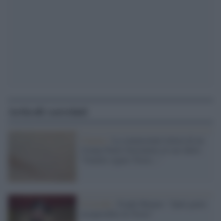
Articoli correlati
Cinema /
La commovente lettera di un
21enne Paolo Sorrentino al suo idolo:
"Gentile signor Troisi..."
Il ricordo /
Frank Matano: "Quel genio
insuperabile di Troisi"