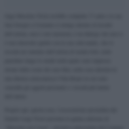
Oggi Massimo Troisi avrebbe compiuto 73 anni e la sua
San Giorgio a Cremano si stringe attorno al ricordo
dell’artista, non è solo memoria, è un dialogo che non si
è mai interrotto quello con la sua città natale, che lo
ricorda nei murales dell’artista di strada Jorit, nelle
panchine lungo le strade nella quale sono impresse
alcune delle scene dei suoi film, nella casa allestita in
una dimora settecentesca Villa Bruno in cui sono
custoditi gli oggetti personali e i ricordi più intimi
dell’attore.
Proprio qui, questa sera, l’associazione presieduta dal
fratello Luigi Troisi presenta la quinta edizione di
“Massimo nel Cuore”, iniziativa patrocinata dal Comune