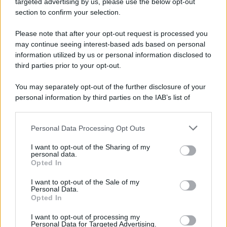
targeted advertising by us, please use the below opt-out
section to confirm your selection.
Imperialismo /
Petrolio e prepotenze di Trump: una società
legata a 'Donald' vuole perforare la Groenlandia senza
Please note that after your opt-out request is processed you
autorizzazione
may continue seeing interest-based ads based on personal
information utilized by us or personal information disclosed to
third parties prior to your opt-out.
Musica /
Al maestro Francesco Guccini
You may separately opt-out of the further disclosure of your
personal information by third parties on the IAB’s list of
downstream participants.
Personal Data Processing Opt Outs
This information may also be disclosed by us to third parties
Il ricordo /
Quando Guccini raccontava le "Cronache
on the IAB’s List of Downstream Participants that may further
I want to opt-out of the Sharing of my
epafaniche": l'intervista all'artista che si definiva un
disclose it to other third parties.
personal data.
'narratore'
Opted In
Please note that this website/app uses one or more Google
services and may gather and store information including but
I want to opt-out of the Sale of my
Personal Data.
not limited to your visit or usage behaviour. You may click to
Opted In
grant or deny consent to Google and its third-party tags to
use your data for below specified purposes in below Google
I want to opt-out of processing my
consent section.
Personal Data for Targeted Advertising.