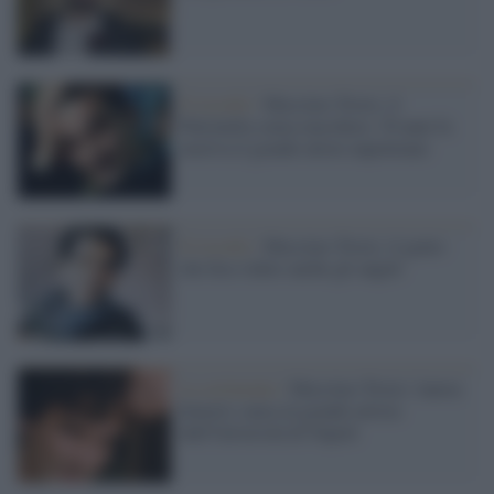
Il ricordo /
Massimo Troisi, il
Pulcinella senza maschera: 30 anni fa
moriva il grande attore napoletano
Il ricordo /
Massimo Troisi, il genio
che fece ridere anche gli angeli
La cerimonia /
Massimo Troisi: laurea
honoris causa al grande artista
dall'Università di Napoli