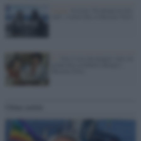
Cinema /
In uscita "Da domani mi alzo
tardi", il nuovo film su Massimo Troisi
Tv /
Non ci resta che piangere: tutto sul
grande film con Roberto Benigni e
Massimo Troisi
Ultime notizie