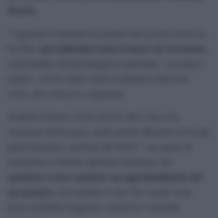
Pession
.
“Leggendo il romanzo ho pensato che potesse essere un
una bellissima storia d’amore da raccontare
bel film,
,
a prescindere dal personaggio in questione – racconta il
regista – mi ha colpito molto la dinamica della loro
storia, che conoscevo vagamente.
Scoprire il dolore vissuto da loro due è una cosa
veramente interessante, anche perché Massimo aveva una
particolarissima “gestione del dolore”: era capace di
Lo
manipolare e ribaltare qualsiasi situazione.
spettatore si deve aspettare un approfondimento del
suo pensiero
, che neanche io che l’ho vissuto come
fosse un fratello maggiore, conoscevo” conclude