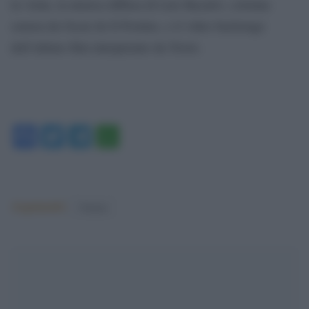
la visita, la musica diffusa di Luis Bacalov, colonna
sonora da Oscar de Il Postino, e il video backstage
dell’ultimo film interpretato da Troisi.
Facebook
Twitter
Telegram
WhatsApp
Argomenti:
Cinema