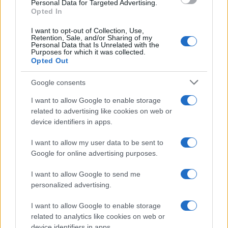
consent section.
Personal Data for Targeted Advertising.
Opted In
I want to opt-out of Collection, Use,
Retention, Sale, and/or Sharing of my
Personal Data that Is Unrelated with the
Purposes for which it was collected.
Opted Out
Syndication
Culture
Google consents
Salute
Globalist
I want to allow Google to enable storage
related to advertising like cookies on web or
Megachip
Globalscience
device identifiers in apps.
GiULia
Globalsport
I want to allow my user data to be sent to
Google for online advertising purposes.
Prima Pagina
I want to allow Google to send me
personalized advertising.
Giornale dello
Chi siamo
I want to allow Google to enable storage
Spettacolo
related to analytics like cookies on web or
Contributors
device identifiers in apps.