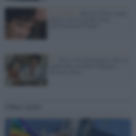
La cerimonia /
Massimo Troisi: laurea
honoris causa al grande artista
dall'Università di Napoli
Tv /
Non ci resta che piangere: tutto sul
grande film con Roberto Benigni e
Massimo Troisi
Ultime notizie