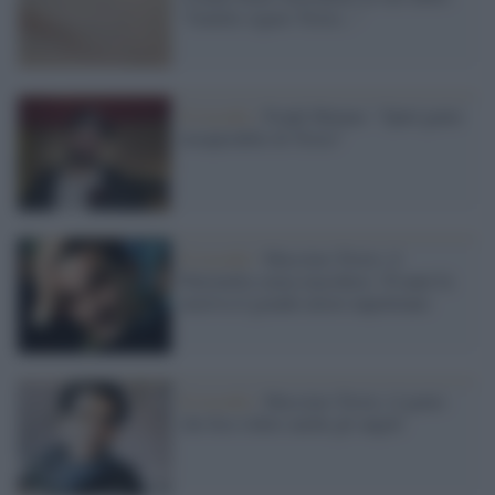
"Gentile signor Troisi..."
Il ricordo /
Frank Matano: "Quel genio
insuperabile di Troisi"
Il ricordo /
Massimo Troisi, il
Pulcinella senza maschera: 30 anni fa
moriva il grande attore napoletano
Il ricordo /
Massimo Troisi, il genio
che fece ridere anche gli angeli