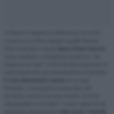
Film
La Regione Campania in collaborazione con la
Commission
Mann
e il
omaggia il grande Massimo
nipote Stefano Veneruso
Troisi con un film a cura del
,
regista, produttore e sceneggiatore di successo. “Da
domani mi alzo tardi” è il tiolo del film in questione che
uscirà domani nelle sale cinematografiche di tutta Italia.
È tratto dall’omonimo romanzo
in cui Anna
Pavignano, la sceneggiatrice di quasi tutti i film
dell’artista, ricorda la sua storia d’amore con Troisi
immaginandolo in età matura. A vestire i panni dei due
John Lynch e Gabriella
protagonisti saranno gli attori