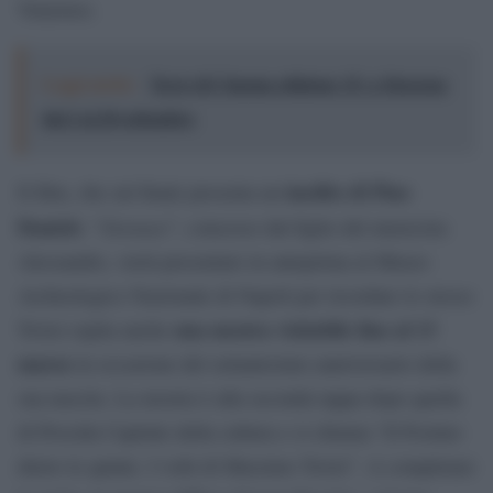
Veneruso.
Leggi anche:
Terre di Cinema edizione 15: a Siracusa
dal 2 al 20 settembre
inedito di Pino
Il film, che sul finale presenta un
Daniele
Sirenuse
: “
”, concesso dal figlio del musicista
Alessandro, verrà presentato in anteprima al Museo
Archeologico Nazionale di Napoli per ricordare lo stesso
una mostra visitabile fino al 13
Troisi ospita anche
marzo
in occasione del settantesimo anniversario della
sua nascita. La mostra è alla seconda tappa dopo quella
di Procida Capitale della cultura e si chiama “Il Postino
dietro le quinte. I volti di Massimo Troisi”. A completare