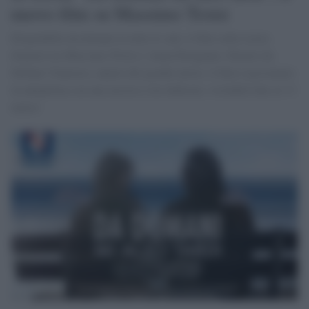
nuovo film su Massimo Troisi
Disponibile da domani in tutte le sale, il film sulla storia
d'amore tra Massimo Troisi e Anna Pavignano. Diretto da
Stefano Veneruso, nipote del grande attore, il film è presentato
in anteprima con una mostra a lui dedicata, visitabile fino al 13
marzo