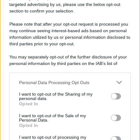
targeted advertising by us, please use the below opt-out
section to confirm your selection.
L'evento /
La Sila diventa un palcoscenico naturale: nasce “A
Farla Amare Comincia Tu – Opera Sila”
Please note that after your opt-out request is processed you
may continue seeing interest-based ads based on personal
information utilized by us or personal information disclosed to
third parties prior to your opt-out.
Il ricordo /
Le radici di Francesco Guccini
You may separately opt-out of the further disclosure of your
personal information by third parties on the IAB’s list of
downstream participants.
Personal Data Processing Opt Outs
This information may also be disclosed by us to third parties
L'anniversario /
90 anni di Yves Saint Laurent, tra moda e
on the IAB’s List of Downstream Participants that may further
I want to opt-out of the Sharing of my
scandali
disclose it to other third parties.
personal data.
Opted In
Please note that this website/app uses one or more Google
services and may gather and store information including but
I want to opt-out of the Sale of my
Personal Data.
not limited to your visit or usage behaviour. You may click to
Opted In
grant or deny consent to Google and its third-party tags to
use your data for below specified purposes in below Google
I want to opt-out of processing my