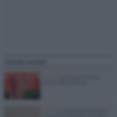
Articoli correlati
Cinema /
San Giorgio a Cremano
festeggia Massimo Troisi
Cinema /
La commovente lettera di un
21enne Paolo Sorrentino al suo idolo: