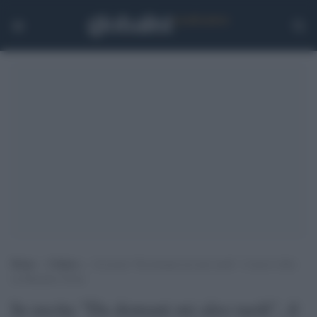
Home
>
Cultura
>
In uscita “Da domani mi alzo tardi”, il nuovo film
su Massimo Troisi
In uscita "Da domani mi alzo tardi", il