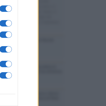
e cariche di aiuti umanitari assalite
sercito israeliano. Una guerra atroce, il
ivo di disumanizzazione delle vittime, il
ismo del governo italiano e degli altri
ei, il ritorno al colonialismo. L'importanza
ovimenti.
ca /
Al maestro Francesco Guccini
cordo /
Quando Guccini raccontava le
ache epafaniche": l'intervista all'artista
i definiva un 'narratore'
udio /
Disinformazione russa e destra:
 la macchina propagandistica di Putin
o la crisi di Ceuta