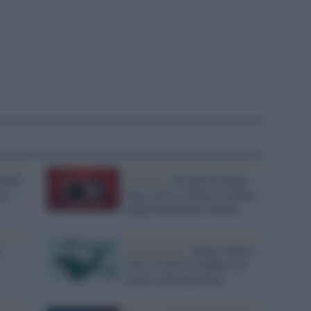
2026,
L’evento /
40 anni di Dylan
nel
Dog: arriva a Roma la prima
rappresentazione teatrale
,
La kermesse /
Torna ‘Nuove
terre’, il festival diffuso di
teatro contemporaneo