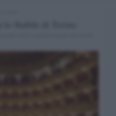
ile di Torino
n lo Stabile di Torino
n grandi risultati. Le produzioni teatrali sono state 602.