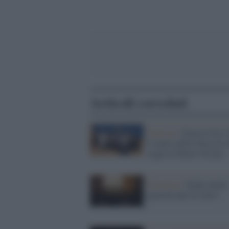
Articoli correlati
Festival /
Ginesio Fest 
il teatro delle illusioni 
segno di Remo Girone
Il festival /
Radicondoli
quarant'anni di teatro