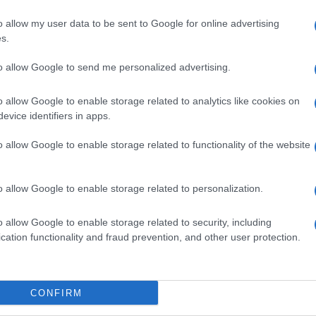
barch
ennaio, mentre il cantiere sarà completato tra
dall'e
o allow my user data to be sent to Google for online advertising
ede un teatro di circa 350 posti, ma ancora deve
tentat
s.
go in cui coesisteranno diverse energie e sarebbe
servil
europ
to allow Google to send me personalized advertising.
tiamo contribuendo alla realizzazione”.
dei m
o allow Google to enable storage related to analytics like cookies on
o ha consolidato la sua posizione di leadership,
Musi
evice identifiers in apps.
 per il suono triennio ministeriale. Questo
o allow Google to enable storage related to functionality of the website
lo per il contributo assegnato dal Fondo
anche per punteggio artistico (32/35), e per
o allow Google to enable storage related to personalization.
sua storia con (91,94/100). Anche il Torinodanza
Il ri
"Cron
ati, raggiungendo il punteggio massimo per la
o allow Google to enable storage related to security, including
che s
cation functionality and fraud prevention, and other user protection.
si il contributo più alto tra i festival di danza
Lo st
anche
CONFIRM
dietr
Gogh a Modigliani, oltre due secoli di ritratti