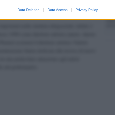
Data Deletion
Data Access
Privacy Policy
Tend
onlin
artic
mportanti nella struttura dirigenziale; infatti, è
lasse 1998 come direttore artistico junior. Autore
uteri assisterà il direttore artistico Valerio
ammazione futura dedicata alla ricerca di nuovi
on una particolare attenzione agli artisti
e arti performative.
pp