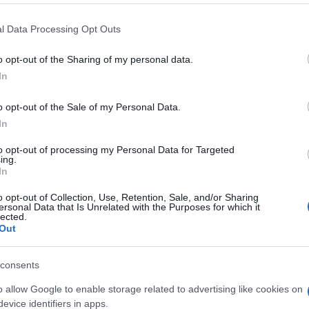
sidente Alessandro Bianchi “Ancora una volta il
 that this website/app uses one or more Google services and may gath
l Data Processing Opt Outs
iamo raggiunto tanti obiettivi, sul fronte
including but not limited to your visit or usage behaviour. You may click 
 to Google and its third-party tags to use your data for below specifi
ica, per la capacità produttiva e la partecipazione
o opt-out of the Sharing of my personal data.
ogle consent section.
In
Ulti
gere grande attenzione alle nuove generazioni
orità, ma anche a promuovere pratiche
o opt-out of the Sale of my Personal Data.
In
nia con il direttore generale Filippo Fonsatti e
nasco.
to opt-out of processing my Personal Data for Targeted
ing.
In
o e Ligabue: le mostre da non perdere della settimana
o opt-out of Collection, Use, Retention, Sale, and/or Sharing
ersonal Data that Is Unrelated with the Purposes for which it
lected.
Out
olineare la necessità di nuovi spazi per il Teatro
L'int
Gaza:
consents
ti in corso nella città c’è il rinnovamento della
solle
adendo “Siamo stati coinvolti nel progetto
o allow Google to enable storage related to advertising like cookies on
Il Se
evice identifiers in apps.