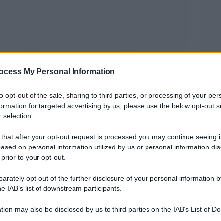
tabile di Torino, chiude l’anno 2025 con ottimi
ocess My Personal Information
cessi degli ultimi due anni, al Carignano, al
Con un totale di 866 debutti in scena segnando
to opt-out of the sale, sharing to third parties, or processing of your per
formation for targeted advertising by us, please use the below opt-out s
 selection.
02,
un risultato mai raggiunto in precedenza,
 that after your opt-out request is processed you may continue seeing i
 all’occupazione di questo settore. Parlando di
ased on personal information utilized by us or personal information dis
 prior to your opt-out.
cavi derivanti dai botteghini supereranno i 3
250.000 presenze
gli spettatori, oltre
rately opt-out of the further disclosure of your personal information by
he IAB’s list of downstream participants.
 e tournée. Un dato significativo che circa il 40%
tion may also be disclosed by us to third parties on the IAB’s List of 
 that may further disclose it to other third parties.