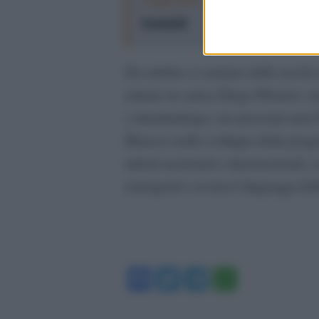
femminili
Da ottobre ci saranno delle novità i
entrato in carica Diego Pleuteri, c
e drammaturgo, nei prossimi anni Pla
Binasco nello sviluppo della progr
talenti nazionali e internazionali, c
emergenti e ai nuovi linguaggi dell
Facebook
Twitter
Telegram
WhatsA