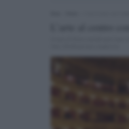
Home
>
Notizie
>
L’arte al centro con lo Stab
L’arte al centro co
Il teatro di Torino conclude quest’anno co
Oltre 250.000 presenze complessive.