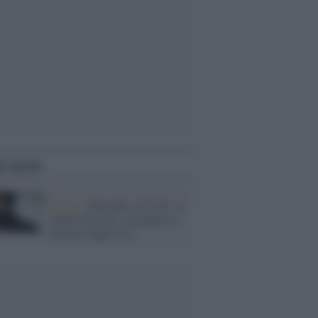
i anche
Teatro /
Heroides a Tivoli: le
donne del mito smontano la
retorica degli eroi