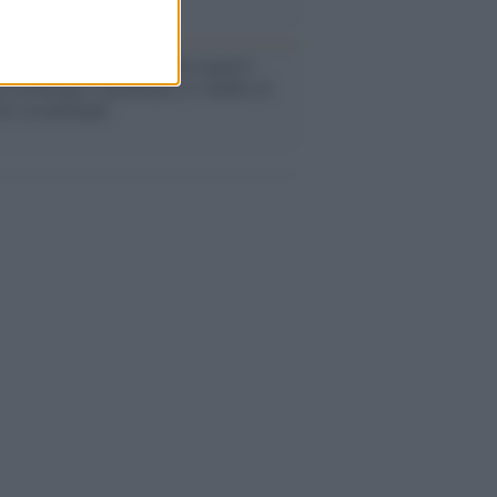
enze /
Sale il numero degli acquisti
e in Europa e aumentano le vendite di
oli second hand