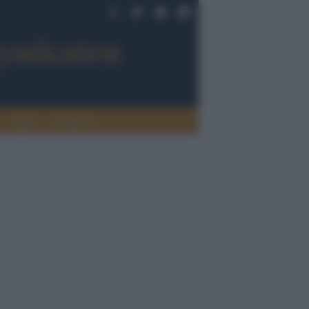
Sport
Tendenze