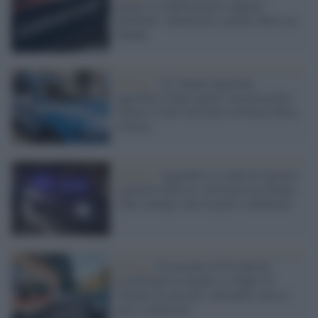
pagare il condizionatore appena
installato: denunciato a piede libero un
48enne
Milano /
Un 34enne nigeriano
aggredisce degli agenti con un'accetta:
l'uomo è stato arrestato in Piazza Duca
d'Aosta
Genova /
Aggredisce a colpi di roncola
i genitori della ex: arrestato un 25enne,
i due coniugi sono in gravi condizioni
Monza /
Un ucraino di 55 anni ha
accoltellato la moglie e il figlio al
culmine di una lite: entrambi sono in
gravi condizioni