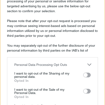
processing of your personal or sensitive information for
targeted advertising by us, please use the below opt-out
section to confirm your selection.
Chiesa /
Papa Leone XIV denuncia le violenze in Ucraina e
Russia e chiede il rispetto del diritto umanitario e della
Please note that after your opt-out request is processed you
diplomazia
may continue seeing interest-based ads based on personal
information utilized by us or personal information disclosed to
third parties prior to your opt-out.
Il centenario /
A L'Aquila arriva la mostra "Tito, 100 anni
You may separately opt-out of the further disclosure of your
attraverso la forma"
personal information by third parties on the IAB’s list of
downstream participants.
Personal Data Processing Opt Outs
This information may also be disclosed by us to third parties
Il medagliere /
Europei di nuoto: Pellecani guida una super
on the IAB’s List of Downstream Participants that may further
I want to opt-out of the Sharing of my
Italia
disclose it to other third parties.
personal data.
Opted In
Please note that this website/app uses one or more Google
services and may gather and store information including but
I want to opt-out of the Sale of my
Personal Data.
not limited to your visit or usage behaviour. You may click to
Opted In
grant or deny consent to Google and its third-party tags to
use your data for below specified purposes in below Google