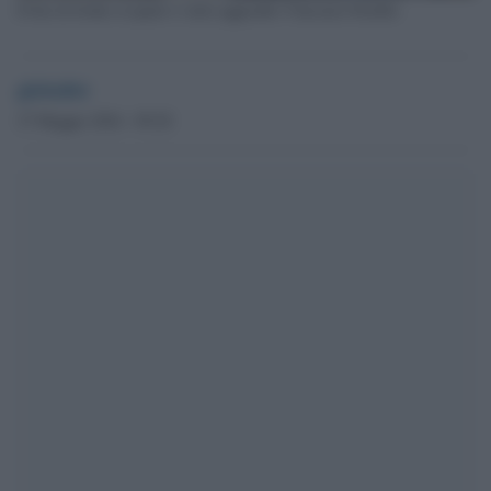
Il bar di fronte al quale è stato aggredito Vincenzo Fiorillo
globalist
27 Maggio 2024 - 09.28