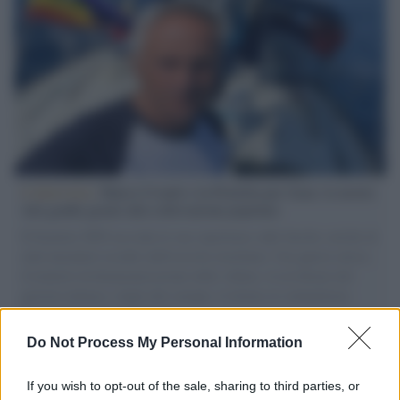
L'intervista /
Marco Croatti e la Flottilla per Gaza: le nostre
vele gonfie grazie alla sollevazione popolare
Il Senatore M5S racconta la sua esperienza sulle barche cariche di
aiuti umanitari assalite dall'esercito israeliano. Una guerra atroce,
il tentativo di disumanizzazione delle vittime, il servilismo del
governo italiano e degli altri europei, il ritorno al colonialismo.
L'importanza dei movimenti.
Do Not Process My Personal Information
Il caso /
Trump ha quasi esaurito l'arsenale Usa, ma il
tycoon smentisce
If you wish to opt-out of the sale, sharing to third parties, or