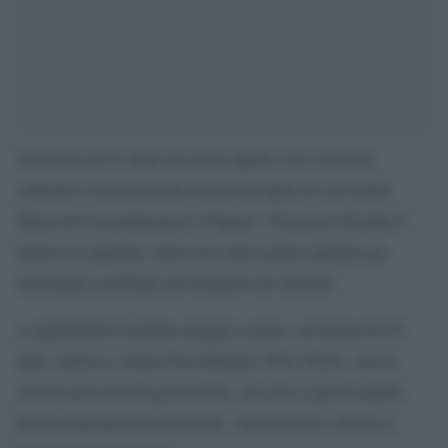
Un uomo di 91 anni era stato spinto con violenza,
cadendo a terra davanti al bar del figlio in via Santa
Maria di Costantinopoli a Napoli. Vincenzo Fiorillo è
morto in ospedale, dove era stato anche operato per
emorragia cerebrale nel tentativo di salvarlo.
A spintonarlo il primo maggio scorso, un uomo di 25
anni, tedesco, senza fissa dimora, Filix Stoils, ora in
carcere per lesioni gravissime, ma che a questo punto
dovrà rispondere di omicidio. Ancora poco chiare le