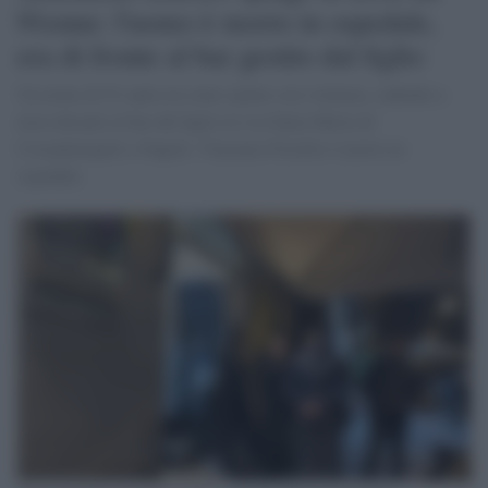
91enne: l'uomo è morto in ospedale,
era di fronte al bar gestito dal figlio
Un uomo di 91 anni era stato spinto con violenza, cadendo a
terra davanti al bar del figlio in via Santa Maria di
Costantinopoli a Napoli. Vincenzo Fiorillo è morto in
ospedale.