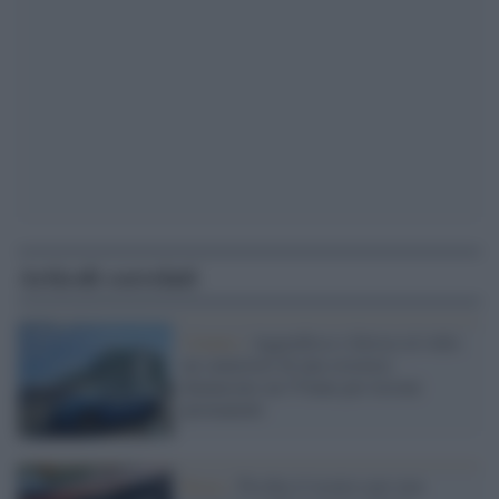
Articoli correlati
Catania /
Aggredisce e ferisce al volto
un cameriere di una crociera:
denunciato un 57enne per lesioni
permanenti
Roma /
Picchia il tecnico per non