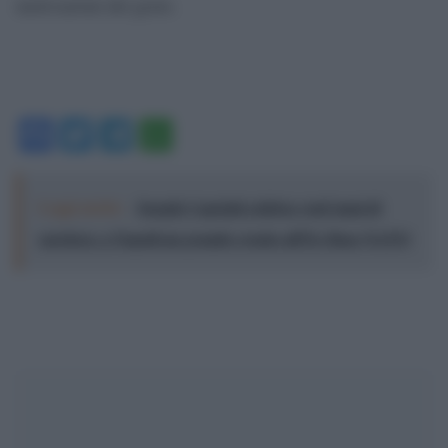
motivazioni del gesto.
Facebook
Twitter
Telegram
WhatsApp
Leggi anche:
Joseph Capriati celebra vent’anni di
carriera: a Napoli un grande evento all’Ex Base NATO