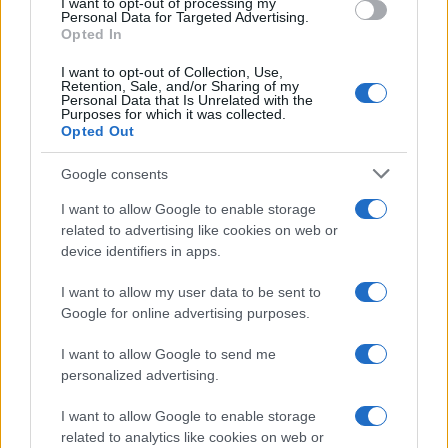
I want to opt-out of processing my
consent section.
Personal Data for Targeted Advertising.
Opted In
I want to opt-out of Collection, Use,
Retention, Sale, and/or Sharing of my
Personal Data that Is Unrelated with the
Purposes for which it was collected.
Opted Out
Syndication
Culture
Google consents
Salute
Globalist
I want to allow Google to enable storage
related to advertising like cookies on web or
Megachip
Globalscience
device identifiers in apps.
GiULia
Globalsport
I want to allow my user data to be sent to
Google for online advertising purposes.
Prima Pagina
I want to allow Google to send me
personalized advertising.
Giornale dello
Chi siamo
I want to allow Google to enable storage
Spettacolo
related to analytics like cookies on web or
Contributors