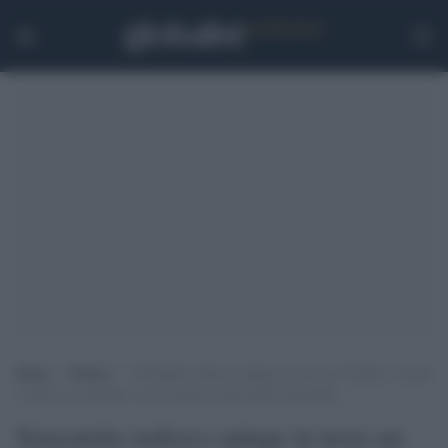
Home
>
Notizie
>
Senzatetto tedesco spinge in terra un 91enne: l’uomo
è morto in ospedale, era di fronte al bar gestito dal figlio
Senzatetto tedesco spinge in terra un