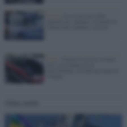
Verona /
Sei giovani marocchini
aggrediscono, rapinano e torturano un
connazionale senzatetto: arrestati
Torino /
Tentano di investire la donna
che li aveva denunciati per
maltrattamenti: arrestata una coppia di
Collegno
Ultime notizie